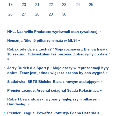
19
20
21
22
23
24
25
26
27
28
29
30
NHL. Nashville Predators wyrównali stan rywalizacji »
Nemanja Nikolić piłkarzem maja w MLS! »
Robak odejdzie z Lecha? "Moja rozmowa z Bjelicą trwała
10 sekund. Odwiedziłem też prezesa. Zobaczymy co dalej"
»
Jerzy Dudek dla Sport.pl: Moje czasy w reprezentacji były
dobre. Teraz jest jednak większa szansa by coś wygrać »
Siatkówka. BBTS Bielsko-Biała z nowym atakującym »
Premier League. Arsenal ściągnął Seada Kolasinaca »
Robert Lewandowski wybrany najlepszym piłkarzem
Bundesligi »
Premier League. Poważna kontuzja Edena Hazarda »