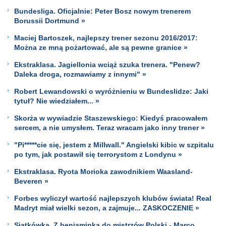
Bundesliga. Oficjalnie: Peter Bosz nowym trenerem
Borussii Dortmund »
Maciej Bartoszek, najlepszy trener sezonu 2016/2017:
Można ze mną pożartować, ale są pewne granice »
Ekstraklasa. Jagiellonia wciąż szuka trenera. "Penew?
Daleka droga, rozmawiamy z innymi" »
Robert Lewandowski o wyróżnieniu w Bundeslidze: Jaki
tytuł? Nie wiedziałem... »
Skorża w wywiadzie Staszewskiego: Kiedyś pracowałem
sercem, a nie umysłem. Teraz wracam jako inny trener »
"Pi*****cie się, jestem z Millwall." Angielski kibic w szpitalu
po tym, jak postawił się terrorystom z Londynu »
Ekstraklasa. Ryota Morioka zawodnikiem Waasland-
Beveren »
Forbes wyliczył wartość najlepszych klubów świata! Real
Madryt miał wielki sezon, a zajmuje... ZASKOCZENIE »
Siatkówka. Z beniaminka do mistrzów Polski - Marco