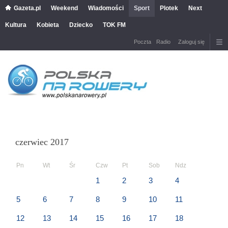
Gazeta.pl
Weekend
Wiadomości
Sport
Plotek
Next
Kultura
Kobieta
Dziecko
TOK FM
Poczta
Radio
Zaloguj się
czerwiec 2017
Pn
Wt
Śr
Czw
Pt
Sob
Ndz
1
2
3
4
5
6
7
8
9
10
11
12
13
14
15
16
17
18