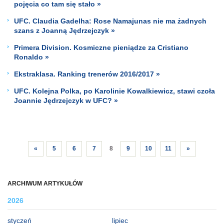
pojęcia co tam się stało »
UFC. Claudia Gadelha: Rose Namajunas nie ma żadnych
szans z Joanną Jędrzejczyk »
Primera Division. Kosmiczne pieniądze za Cristiano
Ronaldo »
Ekstraklasa. Ranking trenerów 2016/2017 »
UFC. Kolejna Polka, po Karolinie Kowalkiewicz, stawi czoła
Joannie Jędrzejczyk w UFC? »
«
5
6
7
8
9
10
11
»
ARCHIWUM ARTYKUŁÓW
2026
styczeń
lipiec