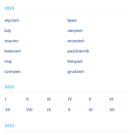
2024
styczeń
lipiec
luty
sierpień
marzec
wrzesień
kwiecień
październik
maj
listopad
czerwiec
grudzień
2023
I
II
III
IV
V
VI
VII
VIII
IX
X
XI
XII
2022