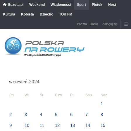
Gazeta.pl
Weekend
Wiadomości
Sport
Plotek
Next
Kultura
Kobieta
Dziecko
TOK FM
Poczta
Radio
Zaloguj się
wrzesień 2024
Pn
Wt
Śr
Czw
Pt
Sob
Ndz
1
2
3
4
5
6
7
8
9
10
11
12
13
14
15