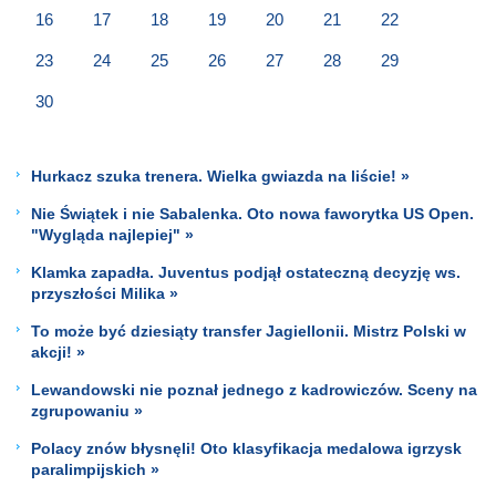
16
17
18
19
20
21
22
23
24
25
26
27
28
29
30
Hurkacz szuka trenera. Wielka gwiazda na liście! »
Nie Świątek i nie Sabalenka. Oto nowa faworytka US Open.
"Wygląda najlepiej" »
Klamka zapadła. Juventus podjął ostateczną decyzję ws.
przyszłości Milika »
To może być dziesiąty transfer Jagiellonii. Mistrz Polski w
akcji! »
Lewandowski nie poznał jednego z kadrowiczów. Sceny na
zgrupowaniu »
Polacy znów błysnęli! Oto klasyfikacja medalowa igrzysk
paralimpijskich »