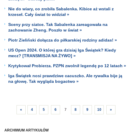
Nie do wiary, co zrobiła Sabalenka. Kibice aż wstali z
krzeseł. Cały świat to widział »
Sceny przy siatce. Tak Sabalenka zareagowała na
zachowanie Zheng. Poszło w świat »
Piotr Zieliński dołącza do piłkarskiej rodziny adidas! »
US Open 2024. O której gra dzisiaj Iga Świątek? Kiedy
mecz? [TRANSMISJA NA ŻYWO] »
Krytykował Probierza. PZPN zwolnił legendę po 12 latach »
Iga Świątek nosi prawdziwe cacuszko. Ale rywalka bije ją
na głowę. Tak wygląda bogactwo »
«
4
5
6
7
8
9
10
»
ARCHIWUM ARTYKUŁÓW