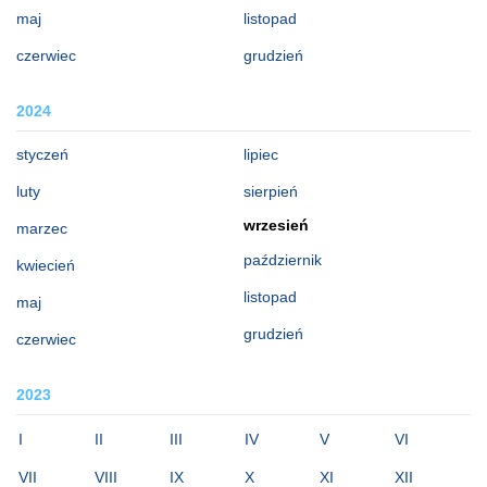
maj
listopad
czerwiec
grudzień
2024
styczeń
lipiec
luty
sierpień
wrzesień
marzec
październik
kwiecień
listopad
maj
grudzień
czerwiec
2023
I
II
III
IV
V
VI
VII
VIII
IX
X
XI
XII