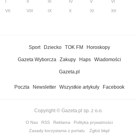
I
II
III
IV
V
VI
VII
VIII
IX
X
XI
XII
Sport
Dziecko
TOK FM
Horoskopy
Gazeta Wyborcza
Zakupy
Haps
Wiadomości
Gazeta.pl
Poczta
Newsletter
Wszystkie artykuły
Facebook
Copyright © Gazeta.pl sp. z o.o.
O Nas
RSS
Reklama
Polityka prywatności
Zasady korzystania z portalu
Zgłoś błąd