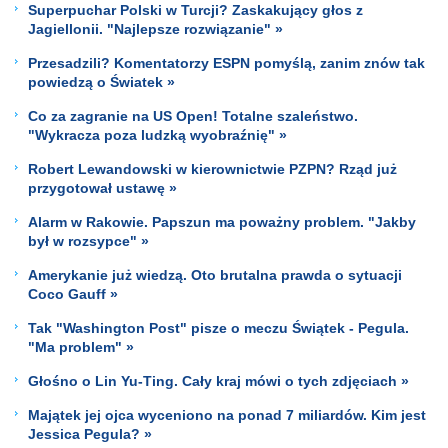
Superpuchar Polski w Turcji? Zaskakujący głos z
Jagiellonii. "Najlepsze rozwiązanie" »
Przesadzili? Komentatorzy ESPN pomyślą, zanim znów tak
powiedzą o Światek »
Co za zagranie na US Open! Totalne szaleństwo.
"Wykracza poza ludzką wyobraźnię" »
Robert Lewandowski w kierownictwie PZPN? Rząd już
przygotował ustawę »
Alarm w Rakowie. Papszun ma poważny problem. "Jakby
był w rozsypce" »
Amerykanie już wiedzą. Oto brutalna prawda o sytuacji
Coco Gauff »
Tak "Washington Post" pisze o meczu Świątek - Pegula.
"Ma problem" »
Głośno o Lin Yu-Ting. Cały kraj mówi o tych zdjęciach »
Majątek jej ojca wyceniono na ponad 7 miliardów. Kim jest
Jessica Pegula? »