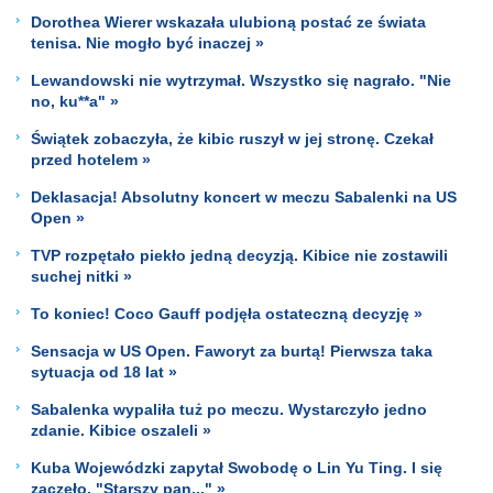
Dorothea Wierer wskazała ulubioną postać ze świata
tenisa. Nie mogło być inaczej »
Lewandowski nie wytrzymał. Wszystko się nagrało. "Nie
no, ku**a" »
Świątek zobaczyła, że kibic ruszył w jej stronę. Czekał
przed hotelem »
Deklasacja! Absolutny koncert w meczu Sabalenki na US
Open »
TVP rozpętało piekło jedną decyzją. Kibice nie zostawili
suchej nitki »
To koniec! Coco Gauff podjęła ostateczną decyzję »
Sensacja w US Open. Faworyt za burtą! Pierwsza taka
sytuacja od 18 lat »
Sabalenka wypaliła tuż po meczu. Wystarczyło jedno
zdanie. Kibice oszaleli »
Kuba Wojewódzki zapytał Swobodę o Lin Yu Ting. I się
zaczęło. "Starszy pan..." »