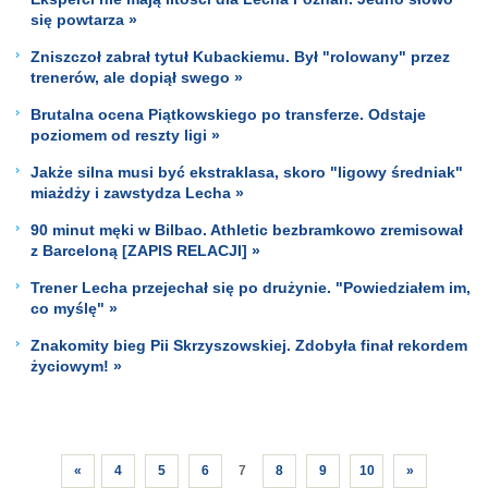
się powtarza »
Zniszczoł zabrał tytuł Kubackiemu. Był "rolowany" przez
trenerów, ale dopiął swego »
Brutalna ocena Piątkowskiego po transferze. Odstaje
poziomem od reszty ligi »
Jakże silna musi być ekstraklasa, skoro "ligowy średniak"
miażdży i zawstydza Lecha »
90 minut męki w Bilbao. Athletic bezbramkowo zremisował
z Barceloną [ZAPIS RELACJI] »
Trener Lecha przejechał się po drużynie. "Powiedziałem im,
co myślę" »
Znakomity bieg Pii Skrzyszowskiej. Zdobyła finał rekordem
życiowym! »
«
4
5
6
7
8
9
10
»