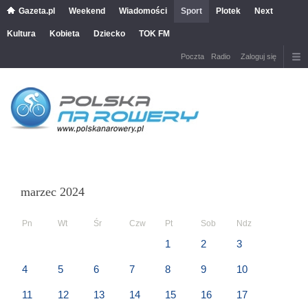
Gazeta.pl
Weekend
Wiadomości
Sport
Plotek
Next
Kultura
Kobieta
Dziecko
TOK FM
Poczta
Radio
Zaloguj się
marzec 2024
Pn
Wt
Śr
Czw
Pt
Sob
Ndz
1
2
3
4
5
6
7
8
9
10
11
12
13
14
15
16
17