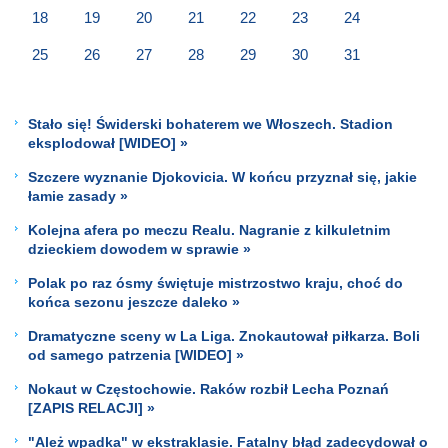
18
19
20
21
22
23
24
25
26
27
28
29
30
31
Stało się! Świderski bohaterem we Włoszech. Stadion
eksplodował [WIDEO] »
Szczere wyznanie Djokovicia. W końcu przyznał się, jakie
łamie zasady »
Kolejna afera po meczu Realu. Nagranie z kilkuletnim
dzieckiem dowodem w sprawie »
Polak po raz ósmy świętuje mistrzostwo kraju, choć do
końca sezonu jeszcze daleko »
Dramatyczne sceny w La Liga. Znokautował piłkarza. Boli
od samego patrzenia [WIDEO] »
Nokaut w Częstochowie. Raków rozbił Lecha Poznań
[ZAPIS RELACJI] »
"Ależ wpadka" w ekstraklasie. Fatalny błąd zadecydował o