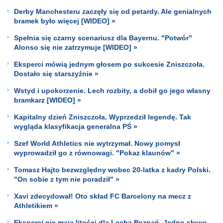
Derby Manchesteru zaczęły się od petardy. Ale genialnych
bramek było więcej [WIDEO] »
Spełnia się czarny scenariusz dla Bayernu. "Potwór"
Alonso się nie zatrzymuje [WIDEO] »
Eksperci mówią jednym głosem po sukcesie Zniszczoła.
Dostało się starszyźnie »
Wstyd i upokorzenie. Lech rozbity, a dobił go jego własny
bramkarz [WIDEO] »
Kapitalny dzień Zniszczoła. Wyprzedził legendę. Tak
wygląda klasyfikacja generalna PŚ »
Szef World Athletics nie wytrzymał. Nowy pomysł
wyprowadził go z równowagi. "Pokaz klaunów" »
Tomasz Hajto bezwzględny wobec 20-latka z kadry Polski.
"On sobie z tym nie poradził" »
Xavi zdecydował! Oto skład FC Barcelony na mecz z
Athletikiem »
Eksperci nie mają litości dla Lecha Poznań. Jedno słowo