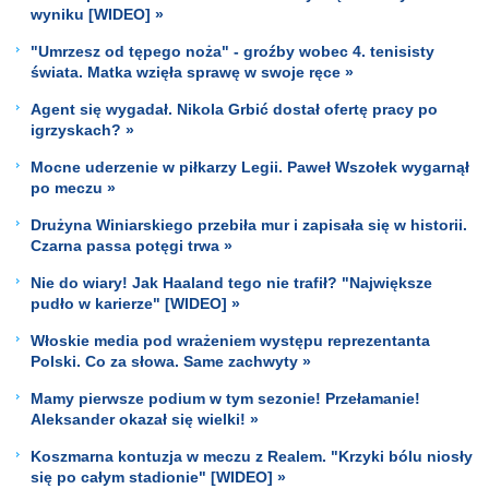
wyniku [WIDEO] »
"Umrzesz od tępego noża" - groźby wobec 4. tenisisty
świata. Matka wzięła sprawę w swoje ręce »
Agent się wygadał. Nikola Grbić dostał ofertę pracy po
igrzyskach? »
Mocne uderzenie w piłkarzy Legii. Paweł Wszołek wygarnął
po meczu »
Drużyna Winiarskiego przebiła mur i zapisała się w historii.
Czarna passa potęgi trwa »
Nie do wiary! Jak Haaland tego nie trafił? "Największe
pudło w karierze" [WIDEO] »
Włoskie media pod wrażeniem występu reprezentanta
Polski. Co za słowa. Same zachwyty »
Mamy pierwsze podium w tym sezonie! Przełamanie!
Aleksander okazał się wielki! »
Koszmarna kontuzja w meczu z Realem. "Krzyki bólu niosły
się po całym stadionie" [WIDEO] »