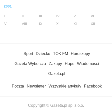
2001
I
II
III
IV
V
VI
VII
VIII
IX
X
XI
XII
Sport
Dziecko
TOK FM
Horoskopy
Gazeta Wyborcza
Zakupy
Haps
Wiadomości
Gazeta.pl
Poczta
Newsletter
Wszystkie artykuły
Facebook
Copyright © Gazeta.pl sp. z o.o.