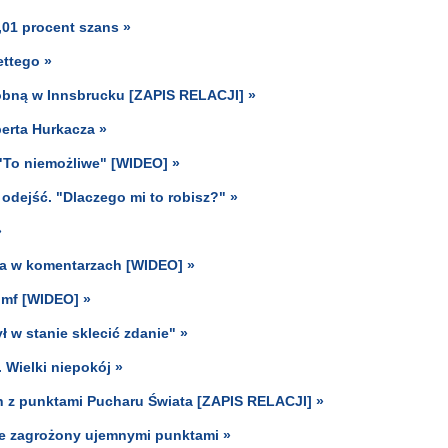
,01 procent szans »
ettego »
róbną w Innsbrucku [ZAPIS RELACJI] »
berta Hurkacza »
 "To niemożliwe" [WIDEO] »
odejść. "Dlaczego mi to robisz?" »
»
a w komentarzach [WIDEO] »
umf [WIDEO] »
ł w stanie sklecić zdanie" »
 Wielki niepokój »
h z punktami Pucharu Świata [ZAPIS RELACJI] »
gue zagrożony ujemnymi punktami »