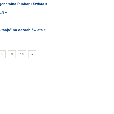
 generalna Pucharu Świata »
afi »
itacja" na oczach świata »
8
9
10
»