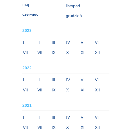
maj
listopad
czerwiec
grudzień
2023
I
II
III
IV
V
VI
VII
VIII
IX
X
XI
XII
2022
I
II
III
IV
V
VI
VII
VIII
IX
X
XI
XII
2021
I
II
III
IV
V
VI
VII
VIII
IX
X
XI
XII