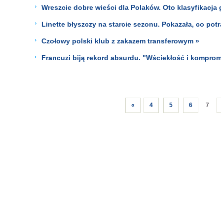
Wreszcie dobre wieści dla Polaków. Oto klasyfikacja
Linette błyszczy na starcie sezonu. Pokazała, co potr
Czołowy polski klub z zakazem transferowym »
Francuzi biją rekord absurdu. "Wściekłość i komprom
«
4
5
6
7