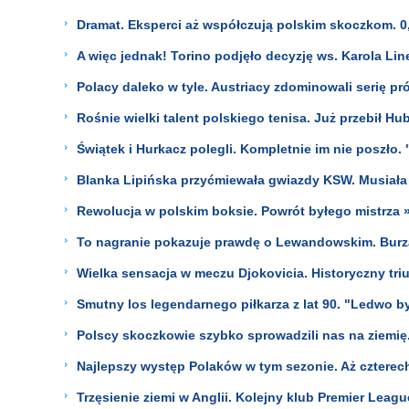
Dramat. Eksperci aż współczują polskim skoczkom. 0
A więc jednak! Torino podjęło decyzję ws. Karola Lin
Polacy daleko w tyle. Austriacy zdominowali serię p
Rośnie wielki talent polskiego tenisa. Już przebił Hu
Świątek i Hurkacz polegli. Kompletnie im nie poszło.
Blanka Lipińska przyćmiewała gwiazdy KSW. Musiała 
Rewolucja w polskim boksie. Powrót byłego mistrza 
To nagranie pokazuje prawdę o Lewandowskim. Burz
Wielka sensacja w meczu Djokovicia. Historyczny tri
Smutny los legendarnego piłkarza z lat 90. "Ledwo by
Polscy skoczkowie szybko sprowadzili nas na ziemię.
Najlepszy występ Polaków w tym sezonie. Aż czterec
Trzęsienie ziemi w Anglii. Kolejny klub Premier Lea