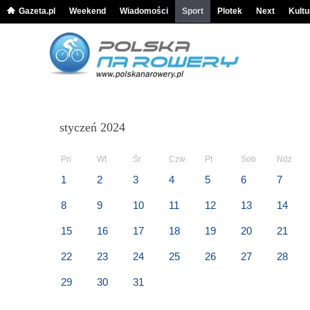
Gazeta.pl
Weekend
Wiadomości
Sport
Plotek
Next
Kultu
styczeń 2024
Pn
Wt
Śr
Czw
Pt
Sob
Ndz
1
2
3
4
5
6
7
8
9
10
11
12
13
14
15
16
17
18
19
20
21
22
23
24
25
26
27
28
29
30
31