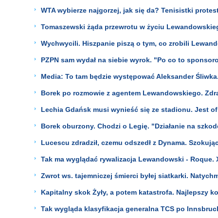
WTA wybierze najgorzej, jak się da? Tenisistki protes
Tomaszewski żąda przewrotu w życiu Lewandowskieg
Wychwycili. Hiszpanie piszą o tym, co zrobili Lewan
PZPN sam wydał na siebie wyrok. "Po co to sponsor
Media: To tam będzie występować Aleksander Śliwka. 
Borek po rozmowie z agentem Lewandowskiego. Zdrad
Lechia Gdańsk musi wynieść się ze stadionu. Jest of
Borek oburzony. Chodzi o Legię. "Działanie na szkod
Lucescu zdradził, czemu odszedł z Dynama. Szokują
Tak ma wyglądać rywalizacja Lewandowski - Roque. 
Zwrot ws. tajemniczej śmierci byłej siatkarki. Natych
Kapitalny skok Żyły, a potem katastrofa. Najlepszy 
Tak wygląda klasyfikacja generalna TCS po Innsbruck