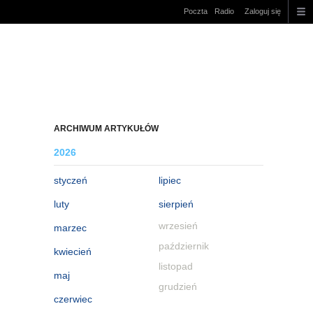
Poczta
Radio
Zaloguj się
ARCHIWUM ARTYKUŁÓW
2026
styczeń
lipiec
luty
sierpień
wrzesień
marzec
październik
kwiecień
listopad
maj
grudzień
czerwiec