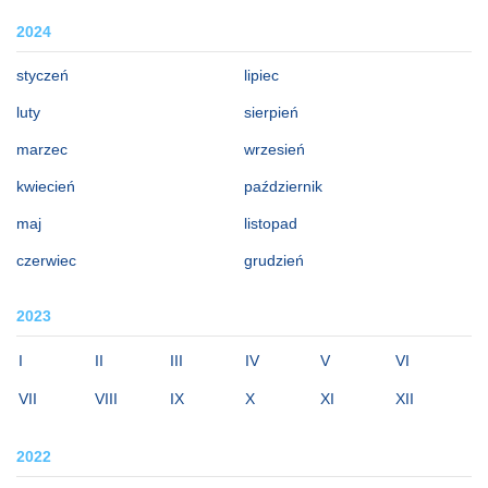
2024
styczeń
lipiec
luty
sierpień
marzec
wrzesień
kwiecień
październik
maj
listopad
czerwiec
grudzień
2023
I
II
III
IV
V
VI
VII
VIII
IX
X
XI
XII
2022