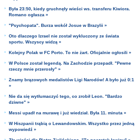
Była 23:50, kiedy gruchnęły wieści ws. transferu Kiwiora.
Romano ogłasza »
"Psychopata". Burza wokół Josue w Brazylii »
Oto dlaczego Izrael nie został wykluczony ze świata
sportu. Wszyscy widzą »
Kolejny Polak w FC Porto. To nie żart. Oficjalnie ogłosili »
W Polsce został legendą. Na Zachodzie przepadł. "Pewne
rzeczy mnie przerosły" »
Znamy brązowych medalistów Ligi Narodów! A było już 0:1
»
Nie da się wytłumaczyć tego, co zrobił Leon. "Bardzo
dziwne" »
Messi upadł na murawę i już wiedział. Była 11. minuta »
W Hiszpanii trąbią o Lewandowskim. Wszystko przez jedną
wypowiedź »
Złe wieści dla Piotra Zielińskiego. "To początek lawiny" »