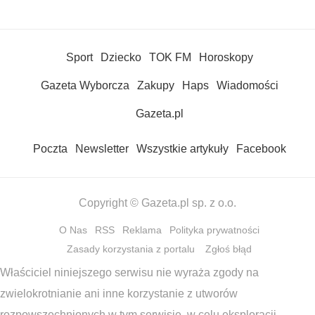
Sport
Dziecko
TOK FM
Horoskopy
Gazeta Wyborcza
Zakupy
Haps
Wiadomości
Gazeta.pl
Poczta
Newsletter
Wszystkie artykuły
Facebook
Copyright © Gazeta.pl sp. z o.o.
O Nas
RSS
Reklama
Polityka prywatności
Zasady korzystania z portalu
Zgłoś błąd
Właściciel niniejszego serwisu nie wyraża zgody na
zwielokrotnianie ani inne korzystanie z utworów
rozpowszechnionych w tym serwisie, w celu eksploracji