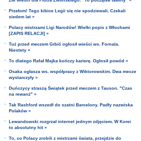
Przełom! Tego kibice Legii się nie spodziewali. Czekali
siedem lat »
Polacy mistrzami Ligi Narodów! Wielki popis z Włochami
[ZAPIS RELACJI] »
Tuż przed meczem Grbić ogłosił wieści ws. Fornala.
Niestety »
To dlatego Rafał Majka kończy karierę. Ogłosił powód »
Osaka ogłasza ws. współpracy z Wiktorowskim. Dwa mecze
wystarczyły »
Duńczycy straszą Świątek przed meczem z Tauson. "Czas
na rewanż" »
Tak Rashford wszedł do szatni Barcelony. Padły nazwiska
Polaków »
Lewandowski rozgrzał internet jednym zdjęciem. W Korei
to absolutny hit »
To, co Polacy zrobili z mistrzami świata, przejdzie do