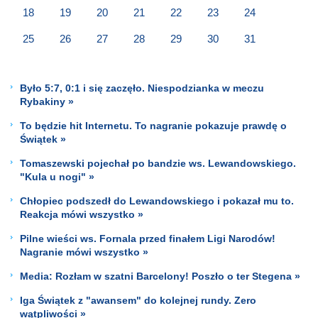
18
19
20
21
22
23
24
25
26
27
28
29
30
31
Było 5:7, 0:1 i się zaczęło. Niespodzianka w meczu
Rybakiny »
To będzie hit Internetu. To nagranie pokazuje prawdę o
Świątek »
Tomaszewski pojechał po bandzie ws. Lewandowskiego.
"Kula u nogi" »
Chłopiec podszedł do Lewandowskiego i pokazał mu to.
Reakcja mówi wszystko »
Pilne wieści ws. Fornala przed finałem Ligi Narodów!
Nagranie mówi wszystko »
Media: Rozłam w szatni Barcelony! Poszło o ter Stegena »
Iga Świątek z "awansem" do kolejnej rundy. Zero
wątpliwości »