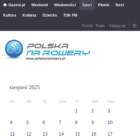
Gazeta.pl
Weekend
Wiadomości
Sport
Plotek
Next
Kultura
Kobieta
Dziecko
TOK FM
Poczta
Radio
Zaloguj się
sierpień 2025
Pn
Wt
Śr
Czw
Pt
Sob
Ndz
1
2
3
4
5
6
7
8
9
10
11
12
13
14
15
16
17