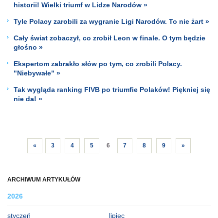
historii! Wielki triumf w Lidze Narodów »
Tyle Polacy zarobili za wygranie Ligi Narodów. To nie żart »
Cały świat zobaczył, co zrobił Leon w finale. O tym będzie
głośno »
Ekspertom zabrakło słów po tym, co zrobili Polacy.
"Niebywałe" »
Tak wygląda ranking FIVB po triumfie Polaków! Piękniej się
nie da! »
«
3
4
5
6
7
8
9
»
ARCHIWUM ARTYKUŁÓW
2026
styczeń
lipiec