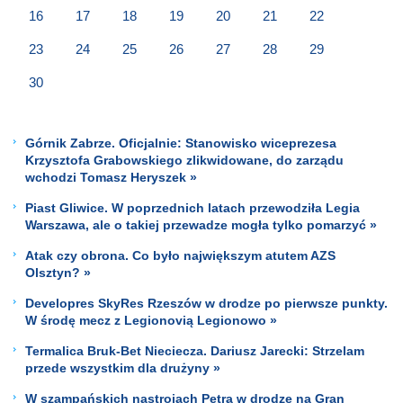
16
17
18
19
20
21
22
23
24
25
26
27
28
29
30
Górnik Zabrze. Oficjalnie: Stanowisko wiceprezesa
Krzysztofa Grabowskiego zlikwidowane, do zarządu
wchodzi Tomasz Heryszek »
Piast Gliwice. W poprzednich latach przewodziła Legia
Warszawa, ale o takiej przewadze mogła tylko pomarzyć »
Atak czy obrona. Co było największym atutem AZS
Olsztyn? »
Developres SkyRes Rzeszów w drodze po pierwsze punkty.
W środę mecz z Legionovią Legionowo »
Termalica Bruk-Bet Nieciecza. Dariusz Jarecki: Strzelam
przede wszystkim dla drużyny »
W szampańskich nastrojach Petra w drodze na Gran