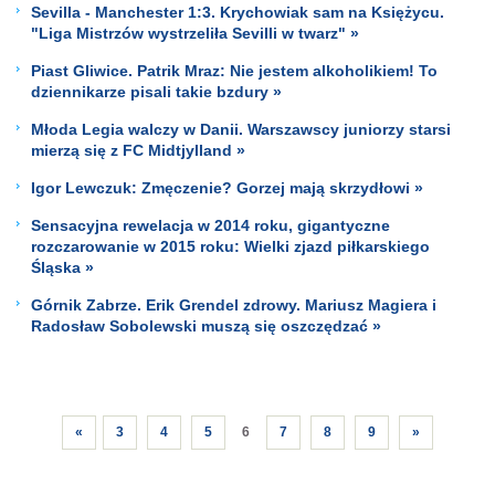
Sevilla - Manchester 1:3. Krychowiak sam na Księżycu.
"Liga Mistrzów wystrzeliła Sevilli w twarz" »
Piast Gliwice. Patrik Mraz: Nie jestem alkoholikiem! To
dziennikarze pisali takie bzdury »
Młoda Legia walczy w Danii. Warszawscy juniorzy starsi
mierzą się z FC Midtjylland »
Igor Lewczuk: Zmęczenie? Gorzej mają skrzydłowi »
Sensacyjna rewelacja w 2014 roku, gigantyczne
rozczarowanie w 2015 roku: Wielki zjazd piłkarskiego
Śląska »
Górnik Zabrze. Erik Grendel zdrowy. Mariusz Magiera i
Radosław Sobolewski muszą się oszczędzać »
«
3
4
5
6
7
8
9
»