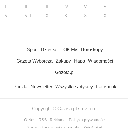
I
II
III
IV
V
VI
VII
VIII
IX
X
XI
XII
Sport
Dziecko
TOK FM
Horoskopy
Gazeta Wyborcza
Zakupy
Haps
Wiadomości
Gazeta.pl
Poczta
Newsletter
Wszystkie artykuły
Facebook
Copyright © Gazeta.pl sp. z o.o.
O Nas
RSS
Reklama
Polityka prywatności
Zasady korzystania z portalu
Zgłoś błąd