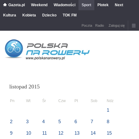
Gazeta.pl
Weekend
Wiadomości
Sport
Plotek
Next
Kultura
Kobieta
Dziecko
TOK FM
Poczta
Radio
Zaloguj się
listopad 2015
Pn
Wt
Śr
Czw
Pt
Sob
Ndz
1
2
3
4
5
6
7
8
9
10
11
12
13
14
15