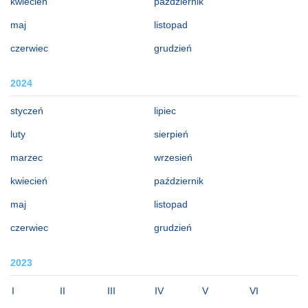
kwiecień
październik
maj
listopad
czerwiec
grudzień
2024
styczeń
lipiec
luty
sierpień
marzec
wrzesień
kwiecień
październik
maj
listopad
czerwiec
grudzień
2023
I
II
III
IV
V
VI