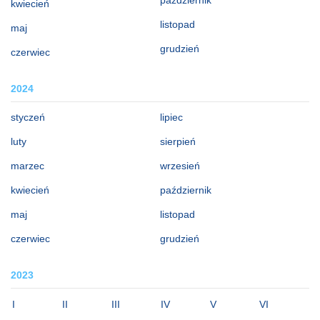
kwiecień
listopad
maj
grudzień
czerwiec
2024
styczeń
lipiec
luty
sierpień
marzec
wrzesień
kwiecień
październik
maj
listopad
czerwiec
grudzień
2023
I
II
III
IV
V
VI