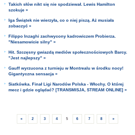
Takich słów nikt się nie spodziewał. Lewis Hamilton
szokuje »
Iga Świątek nie wierzyła, co o niej piszą. Aż musiała
zobaczyć »
Filippo Inzaghi zachwycony kadrowiczem Probierza.
"Niesamowicie silny" »
Hit. Szczęsny gwiazdą mediów społecznościowych Barcy.
"Jest najlepszy" »
Gauff wyrzucona z turnieju w Montrealu w środku nocy!
Gigantyczna sensacja »
Siatkówka. Finał Ligi Narodów Polska - Włochy. O której
mecz i gdzie oglądać? [TRANSMISJA, STREAM ONLINE] »
«
2
3
4
5
6
7
8
»