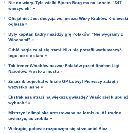
Nie do wiary. Tyle wielki Bjoern Borg ma na koncie. "347
wierzycieli" »
Oficjalnie: Jest decyzja ws. meczu Wisły Kraków. Królewski
ogłasza »
Były kapitan kadry miażdży grę Polaków. "Nie wygramy z
Włochami" »
Grbić nagle zalał się łzami. Nikt nie potrafił wytłumaczyć
tego, co się stało »
Tak trener Włochów nazwał Polaków przed finałem Ligi
Narodów. Prosto z mostu »
Zmarzlik pojechał w finale GP Łotwy! Pierwszy zakręt i
wszystko jasne »
Ekstraklasa straci największą gwiazdę? Właściciel klubu aż
wybuchł! »
Mistrzyni olimpijska aresztowana na lotnisku. Aż trudno
uwierzyć, co zrobiła »
W drugiej połowie rozpoczęło się strzelanie! Ależ