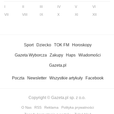
I
II
III
IV
V
VI
VII
VIII
IX
X
XI
XII
Sport
Dziecko
TOK FM
Horoskopy
Gazeta Wyborcza
Zakupy
Haps
Wiadomości
Gazeta.pl
Poczta
Newsletter
Wszystkie artykuły
Facebook
Copyright © Gazeta.pl sp. z o.o.
O Nas
RSS
Reklama
Polityka prywatności