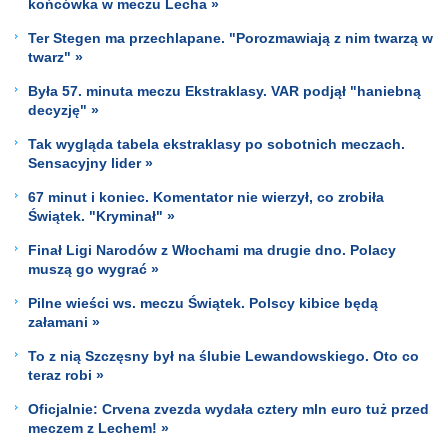
końcówka w meczu Lecha »
Ter Stegen ma przechlapane. "Porozmawiają z nim twarzą w
twarz" »
Była 57. minuta meczu Ekstraklasy. VAR podjął "haniebną
decyzję" »
Tak wygląda tabela ekstraklasy po sobotnich meczach.
Sensacyjny lider »
67 minut i koniec. Komentator nie wierzył, co zrobiła
Świątek. "Kryminał" »
Finał Ligi Narodów z Włochami ma drugie dno. Polacy
muszą go wygrać »
Pilne wieści ws. meczu Świątek. Polscy kibice będą
załamani »
To z nią Szczęsny był na ślubie Lewandowskiego. Oto co
teraz robi »
Oficjalnie: Crvena zvezda wydała cztery mln euro tuż przed
meczem z Lechem! »