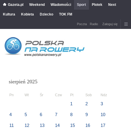
Gazeta.pl
Weekend
Wiadomości
Sport
Plotek
Next
Kultura
Kobieta
Dziecko
TOK FM
Poczta
Radio
Zaloguj się
sierpień 2025
Pn
Wt
Śr
Czw
Pt
Sob
Ndz
1
2
3
4
5
6
7
8
9
10
11
12
13
14
15
16
17