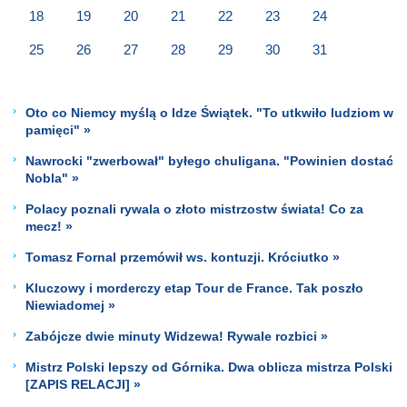
18
19
20
21
22
23
24
25
26
27
28
29
30
31
Oto co Niemcy myślą o Idze Świątek. "To utkwiło ludziom w
pamięci" »
Nawrocki "zwerbował" byłego chuligana. "Powinien dostać
Nobla" »
Polacy poznali rywala o złoto mistrzostw świata! Co za
mecz! »
Tomasz Fornal przemówił ws. kontuzji. Króciutko »
Kluczowy i morderczy etap Tour de France. Tak poszło
Niewiadomej »
Zabójcze dwie minuty Widzewa! Rywale rozbici »
Mistrz Polski lepszy od Górnika. Dwa oblicza mistrza Polski
[ZAPIS RELACJI] »