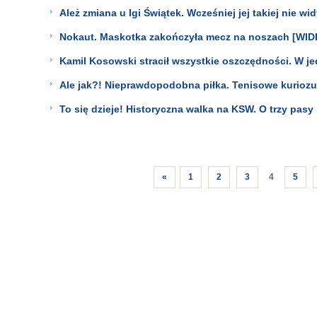
Ależ zmiana u Igi Świątek. Wcześniej jej takiej nie wi
Nokaut. Maskotka zakończyła mecz na noszach [WID
Kamil Kosowski stracił wszystkie oszczędności. W j
Ale jak?! Nieprawdopodobna piłka. Tenisowe kurioz
To się dzieje! Historyczna walka na KSW. O trzy pasy
«
1
2
3
4
5