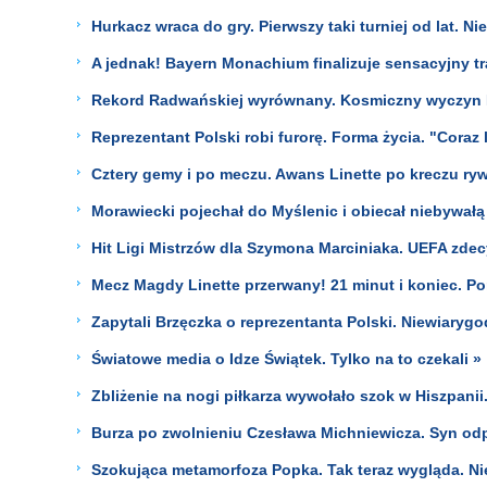
Hurkacz wraca do gry. Pierwszy taki turniej od lat. N
A jednak! Bayern Monachium finalizuje sensacyjny tr
Rekord Radwańskiej wyrównany. Kosmiczny wyczyn I
Reprezentant Polski robi furorę. Forma życia. "Coraz 
Cztery gemy i po meczu. Awans Linette po kreczu ryw
Morawiecki pojechał do Myślenic i obiecał niebywałą
Hit Ligi Mistrzów dla Szymona Marciniaka. UEFA zde
Mecz Magdy Linette przerwany! 21 minut i koniec. Po
Zapytali Brzęczka o reprezentanta Polski. Niewiaryg
Światowe media o Idze Świątek. Tylko na to czekali »
Zbliżenie na nogi piłkarza wywołało szok w Hiszpanii.
Burza po zwolnieniu Czesława Michniewicza. Syn od
Szokująca metamorfoza Popka. Tak teraz wygląda. Ni