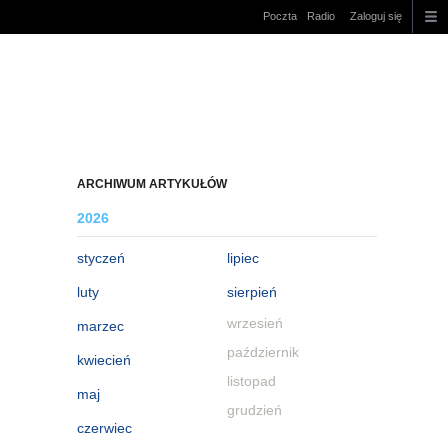
Poczta
Radio
Zaloguj się
ARCHIWUM ARTYKUŁÓW
2026
styczeń
lipiec
luty
sierpień
wrzesień
marzec
październik
kwiecień
listopad
maj
grudzień
czerwiec