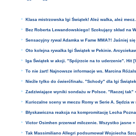
Klasa mistrzowska Igi Świątek! Ależ walka, ależ mecz
Bez Roberta Lewandowskiego! Szokujący skład na 
Sensacyjny rywal Adamka w Fame MMA?! Jaśniej się 
Oto kolejna rywalka Igi Świątek w Pekinie. Arcyciekaw
Iga Świątek w akcji. "Spójrzcie na to uderzenie". Hit 
To nie żart! Najnowsze informacje ws. Marcina Różal
Nieźle tylko do ćwierćfinału. "Schody" dla Igi Świątek
Zadziwiające wyniki sondażu w Polsce. "Raczej tak" 
Kuriozalne sceny w meczu Romy w Serie A. Sędzia w 
Błyskawiczna reakcja na kompromitację Lecha Pozna
Victor Osimhen przerwał milczenie. Wszystko jasne »
Tak Massimiliano Allegri podsumował Wojciecha Szc