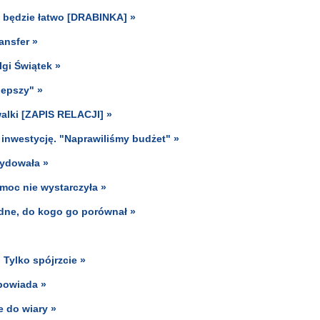
ie będzie łatwo [DRABINKA] »
ansfer »
gi Świątek »
lepszy" »
alki [ZAPIS RELACJI] »
 inwestycję. "Naprawiliśmy budżet" »
cydowała »
moc nie wystarczyła »
odne, do kogo go porównał »
 Tylko spójrzcie »
powiada »
e do wiary »