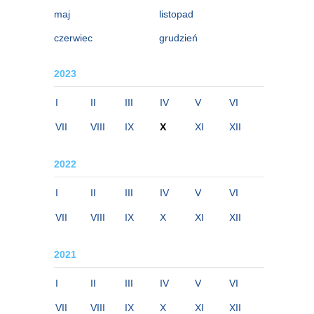
maj
listopad
czerwiec
grudzień
2023
I
II
III
IV
V
VI
VII
VIII
IX
X
XI
XII
2022
I
II
III
IV
V
VI
VII
VIII
IX
X
XI
XII
2021
I
II
III
IV
V
VI
VII
VIII
IX
X
XI
XII