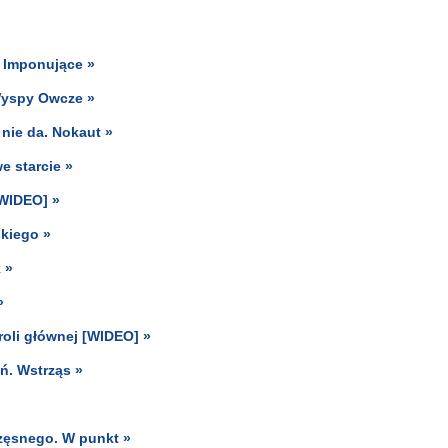
. Imponujące »
Wyspy Owcze »
nie da. Nokaut »
e starcie »
[WIDEO] »
skiego »
 »
»
roli głównej [WIDEO] »
ń. Wstrząs »
zęsnego. W punkt »