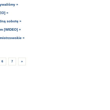
dywaliśmy »
EO] »
edną sobotę »
um [WIDEO] »
 mistrzowskie »
6
7
»