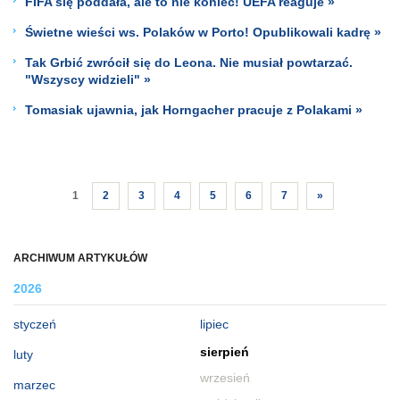
FIFA się poddała, ale to nie koniec! UEFA reaguje »
Świetne wieści ws. Polaków w Porto! Opublikowali kadrę »
Tak Grbić zwrócił się do Leona. Nie musiał powtarzać.
"Wszyscy widzieli" »
Tomasiak ujawnia, jak Horngacher pracuje z Polakami »
1
2
3
4
5
6
7
»
ARCHIWUM ARTYKUŁÓW
2026
styczeń
lipiec
sierpień
luty
wrzesień
marzec