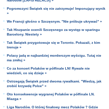
Narodów [ZAPIS RELACJI] »
Pogromczyni Świątek się nie zatrzymuje! Imponujący wynik
»
We Francji głośno o Szczęsnym. "Nie próbuje ukrywać" »
Tak Hiszpanie ocenili Szczęsnego za występ w sparingu
Barcelony. Niestety »
Tak Świątek przygotowuje się w Toronto. Pokazali, z kim
trenuje »
Polacy jadą w najbardziej morderczym wyścigu. Tutaj nie
ma zmiłuj »
Co za koncert Polaków w półfinale LN! Rywale nie
wiedzieli, co się dzieje »
Ostrzegają Świątek przed dwoma rywalkami. "Wiedzą, jak
zrobić krzywdę Polce" »
Oto konsekwencje wygranej Polaków w półfinale LN.
Miazga »
Liga Narodów. O której finałowy mecz Polaków ? Gdzie