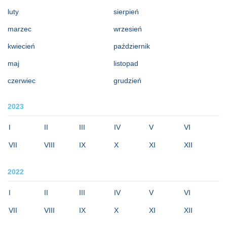
luty
sierpień
marzec
wrzesień
kwiecień
październik
maj
listopad
czerwiec
grudzień
2023
I
II
III
IV
V
VI
VII
VIII
IX
X
XI
XII
2022
I
II
III
IV
V
VI
VII
VIII
IX
X
XI
XII