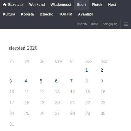
Gazeta.pl
Weekend
Wiadomości
Sport
Plotek
Next
Kultura
Kobieta
Dziecko
TOK FM
Avanti24
Poczta
Radio
Zaloguj się
sierpień 2026
Pn
Wt
Śr
Czw
Pt
Sob
Ndz
1
2
3
4
5
6
7
8
9
10
11
12
13
14
15
16
17
18
19
20
21
22
23
24
25
26
27
28
29
30
31