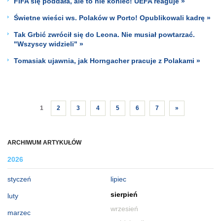
FIFA się poddała, ale to nie koniec! UEFA reaguje »
Świetne wieści ws. Polaków w Porto! Opublikowali kadrę »
Tak Grbić zwrócił się do Leona. Nie musiał powtarzać.
"Wszyscy widzieli" »
Tomasiak ujawnia, jak Horngacher pracuje z Polakami »
1
2
3
4
5
6
7
»
ARCHIWUM ARTYKUŁÓW
2026
styczeń
lipiec
sierpień
luty
wrzesień
marzec