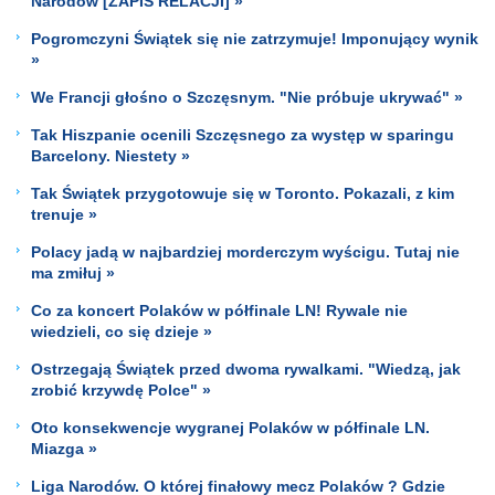
Narodów [ZAPIS RELACJI] »
Pogromczyni Świątek się nie zatrzymuje! Imponujący wynik
»
We Francji głośno o Szczęsnym. "Nie próbuje ukrywać" »
Tak Hiszpanie ocenili Szczęsnego za występ w sparingu
Barcelony. Niestety »
Tak Świątek przygotowuje się w Toronto. Pokazali, z kim
trenuje »
Polacy jadą w najbardziej morderczym wyścigu. Tutaj nie
ma zmiłuj »
Co za koncert Polaków w półfinale LN! Rywale nie
wiedzieli, co się dzieje »
Ostrzegają Świątek przed dwoma rywalkami. "Wiedzą, jak
zrobić krzywdę Polce" »
Oto konsekwencje wygranej Polaków w półfinale LN.
Miazga »
Liga Narodów. O której finałowy mecz Polaków ? Gdzie