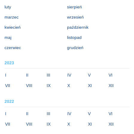
luty
sierpień
marzec
wrzesień
kwiecień
październik
maj
listopad
czerwiec
grudzień
2023
I
II
III
IV
V
VI
VII
VIII
IX
X
XI
XII
2022
I
II
III
IV
V
VI
VII
VIII
IX
X
XI
XII