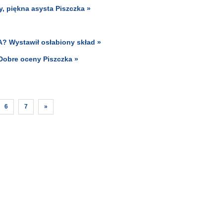
y, piękna asysta Piszczka »
A? Wystawił osłabiony skład »
 Dobre oceny Piszczka »
6
7
»