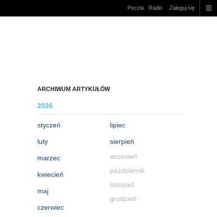
Poczta
Radio
Zaloguj się
ARCHIWUM ARTYKUŁÓW
2026
styczeń
lipiec
luty
sierpień
wrzesień
marzec
październik
kwiecień
listopad
maj
grudzień
czerwiec