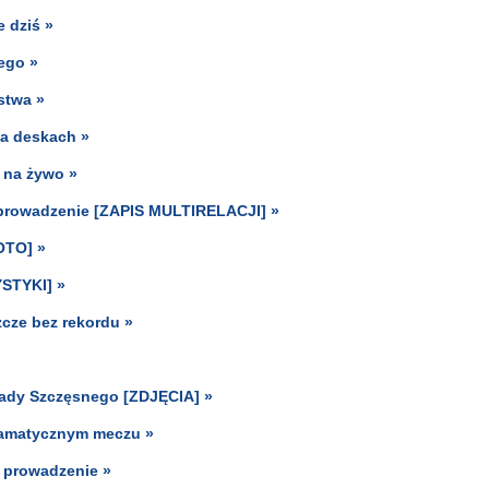
e dziś »
ego »
stwa »
na deskach »
i na żywo »
e prowadzenie [ZAPIS MULTIRELACJI] »
OTO] »
YSTYKI] »
zcze bez rekordu »
arady Szczęsnego [ZDJĘCIA] »
ramatycznym meczu »
e prowadzenie »