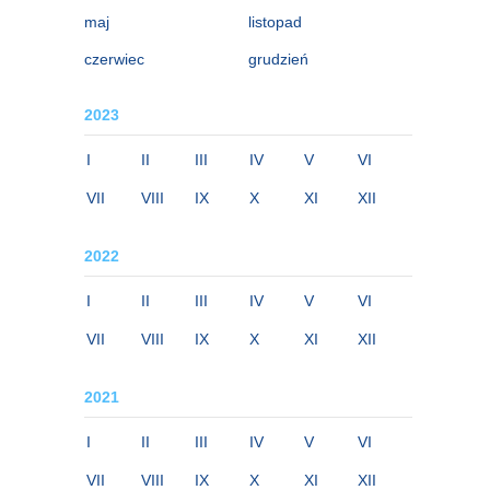
maj
listopad
czerwiec
grudzień
2023
I
II
III
IV
V
VI
VII
VIII
IX
X
XI
XII
2022
I
II
III
IV
V
VI
VII
VIII
IX
X
XI
XII
2021
I
II
III
IV
V
VI
VII
VIII
IX
X
XI
XII