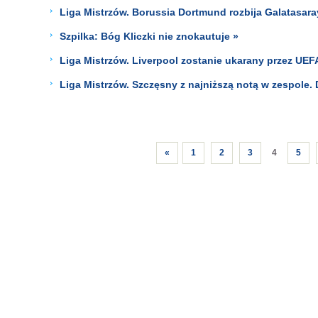
Liga Mistrzów. Borussia Dortmund rozbija Galatasara
Szpilka: Bóg Kliczki nie znokautuje »
Liga Mistrzów. Liverpool zostanie ukarany przez UEF
Liga Mistrzów. Szczęsny z najniższą notą w zespole.
«
1
2
3
4
5