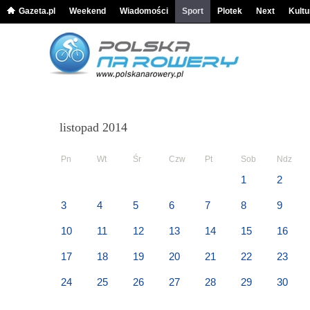
Gazeta.pl
Weekend
Wiadomości
Sport
Plotek
Next
Kultu
listopad 2014
Pn
Wt
Śr
Czw
Pt
Sob
Ndz
1
2
3
4
5
6
7
8
9
10
11
12
13
14
15
16
17
18
19
20
21
22
23
24
25
26
27
28
29
30