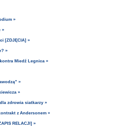
podium »
 »
ci [ZDJĘCIA] »
e? »
n kontra Miedź Legnica »
zawodzą" »
kiewicza »
la zdrowia siatkarzy »
kontrakt z Andersonem »
[ZAPIS RELACJI] »