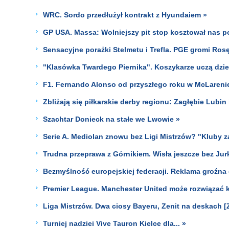
WRC. Sordo przedłużył kontrakt z Hyundaiem »
GP USA. Massa: Wolniejszy pit stop kosztował nas 
Sensacyjne porażki Stelmetu i Trefla. PGE gromi Rosę
"Klasówka Twardego Piernika". Koszykarze uczą dzie
F1. Fernando Alonso od przyszłego roku w McLareni
Zbliżają się piłkarskie derby regionu: Zagłębie Lubi
Szachtar Donieck na stałe we Lwowie »
Serie A. Mediolan znowu bez Ligi Mistrzów? "Kluby 
Trudna przeprawa z Górnikiem. Wisła jeszcze bez Jur
Bezmyślność europejskiej federacji. Reklama groźna d
Premier League. Manchester United może rozwiązać 
Liga Mistrzów. Dwa ciosy Bayeru, Zenit na deskach 
Turniej nadziei Vive Tauron Kielce dla... »