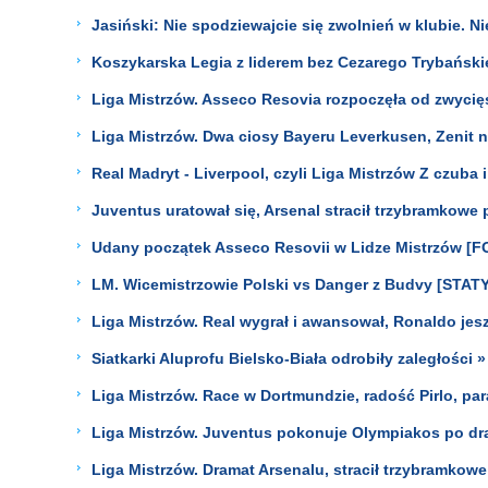
Jasiński: Nie spodziewajcie się zwolnień w klubie. Ni
Koszykarska Legia z liderem bez Cezarego Trybański
Liga Mistrzów. Asseco Resovia rozpoczęła od zwycię
Liga Mistrzów. Dwa ciosy Bayeru Leverkusen, Zenit 
Real Madryt - Liverpool, czyli Liga Mistrzów Z czuba 
Juventus uratował się, Arsenal stracił trzybramkow
Udany początek Asseco Resovii w Lidze Mistrzów [F
LM. Wicemistrzowie Polski vs Danger z Budvy [STAT
Liga Mistrzów. Real wygrał i awansował, Ronaldo jes
Siatkarki Aluprofu Bielsko-Biała odrobiły zaległości »
Liga Mistrzów. Race w Dortmundzie, radość Pirlo, p
Liga Mistrzów. Juventus pokonuje Olympiakos po d
Liga Mistrzów. Dramat Arsenalu, stracił trzybramkow