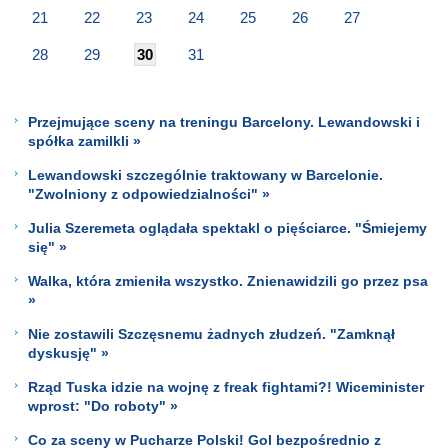
21
22
23
24
25
26
27
28
29
30
31
Przejmujące sceny na treningu Barcelony. Lewandowski i
spółka zamilkli »
Lewandowski szczególnie traktowany w Barcelonie.
"Zwolniony z odpowiedzialności" »
Julia Szeremeta oglądała spektakl o pięściarce. "Śmiejemy
się" »
Walka, która zmieniła wszystko. Znienawidzili go przez psa
»
Nie zostawili Szczęsnemu żadnych złudzeń. "Zamknął
dyskusję" »
Rząd Tuska idzie na wojnę z freak fightami?! Wiceminister
wprost: "Do roboty" »
Co za sceny w Pucharze Polski! Gol bezpośrednio z