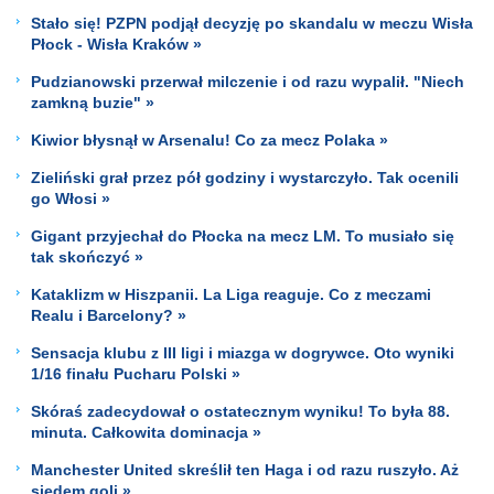
Stało się! PZPN podjął decyzję po skandalu w meczu Wisła
Płock - Wisła Kraków »
Pudzianowski przerwał milczenie i od razu wypalił. "Niech
zamkną buzie" »
Kiwior błysnął w Arsenalu! Co za mecz Polaka »
Zieliński grał przez pół godziny i wystarczyło. Tak ocenili
go Włosi »
Gigant przyjechał do Płocka na mecz LM. To musiało się
tak skończyć »
Kataklizm w Hiszpanii. La Liga reaguje. Co z meczami
Realu i Barcelony? »
Sensacja klubu z III ligi i miazga w dogrywce. Oto wyniki
1/16 finału Pucharu Polski »
Skóraś zadecydował o ostatecznym wyniku! To była 88.
minuta. Całkowita dominacja »
Manchester United skreślił ten Haga i od razu ruszyło. Aż
siedem goli »