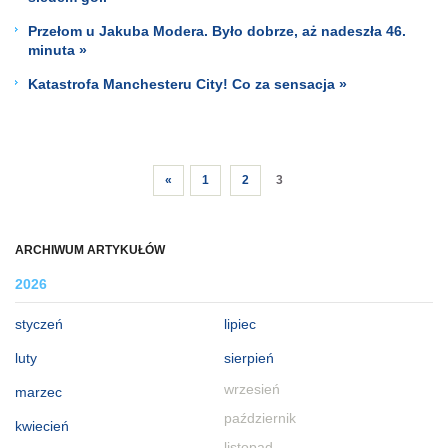
Przełom u Jakuba Modera. Było dobrze, aż nadeszła 46.
minuta »
Katastrofa Manchesteru City! Co za sensacja »
«
1
2
3
ARCHIWUM ARTYKUŁÓW
2026
styczeń
lipiec
luty
sierpień
wrzesień
marzec
październik
kwiecień
listopad