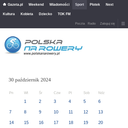
Gazeta.pl
Weekend
Wiadomości
Sport
Plotek
Next
Kultura
Kobieta
Dziecko
TOK FM
Poczta
Radio
Zaloguj się
30 październik 2024
Pn
Wt
Śr
Czw
Pt
Sob
Ndz
1
2
3
4
5
6
7
8
9
10
11
12
13
14
15
16
17
18
19
20