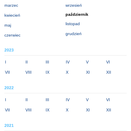
marzec
wrzesień
październik
kwiecień
listopad
maj
grudzień
czerwiec
2023
I
II
III
IV
V
VI
VII
VIII
IX
X
XI
XII
2022
I
II
III
IV
V
VI
VII
VIII
IX
X
XI
XII
2021