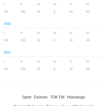
I
II
III
IV
V
VI
VII
VIII
IX
X
XI
XII
2002
I
II
III
IV
V
VI
VII
VIII
IX
X
XI
XII
2001
I
II
III
IV
V
VI
VII
VIII
IX
X
XI
XII
Sport
Dziecko
TOK FM
Horoskopy