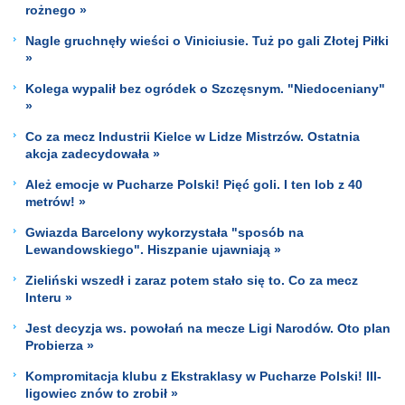
rożnego »
Nagle gruchnęły wieści o Viniciusie. Tuż po gali Złotej Piłki
»
Kolega wypalił bez ogródek o Szczęsnym. "Niedoceniany"
»
Co za mecz Industrii Kielce w Lidze Mistrzów. Ostatnia
akcja zadecydowała »
Ależ emocje w Pucharze Polski! Pięć goli. I ten lob z 40
metrów! »
Gwiazda Barcelony wykorzystała "sposób na
Lewandowskiego". Hiszpanie ujawniają »
Zieliński wszedł i zaraz potem stało się to. Co za mecz
Interu »
Jest decyzja ws. powołań na mecze Ligi Narodów. Oto plan
Probierza »
Kompromitacja klubu z Ekstraklasy w Pucharze Polski! III-
ligowiec znów to zrobił »