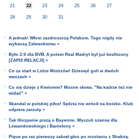
21
22
23
24
25
26
27
28
29
30
31
A jednak! Włosi zazdroszczą Polakom. Tego nigdy nie
wybaczą Zalewskiemu »
Było 2:0 dla BVB. A potem Real Madryt był już bezlitosny
[ZAPIS RELACJI] »
Co za start w Lidze Mistrzów! Dziesięć goli w dwóch
meczach »
Co się dzieje z Kiwiorem? Mocne słowa. "Na kadrze też nie
widać" »
Skandal w polskiej piłce! Sędzia nie wrócił na boisko. Klub
odpiera zarzuty »
Tak Hiszpanie piszą o Bayernie. Wyczuli szansę dla
Lewandowskiego i Barcelony »
Pique po raz pierwszy zabrał głos po rozstaniu z Shakirą.