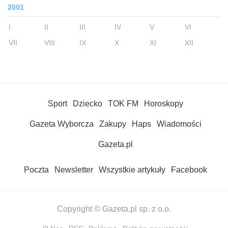
2001
I
II
III
IV
V
VI
VII
VIII
IX
X
XI
XII
Sport
Dziecko
TOK FM
Horoskopy
Gazeta Wyborcza
Zakupy
Haps
Wiadomości
Gazeta.pl
Poczta
Newsletter
Wszystkie artykuły
Facebook
Copyright © Gazeta.pl sp. z o.o.