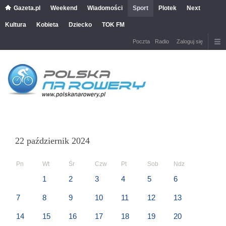
Gazeta.pl
Weekend
Wiadomości
Sport
Plotek
Next
Kultura
Kobieta
Dziecko
TOK FM
Poczta
Radio
Zaloguj się
22 październik 2024
Pn
Wt
Śr
Czw
Pt
Sob
Ndz
1
2
3
4
5
6
7
8
9
10
11
12
13
14
15
16
17
18
19
20