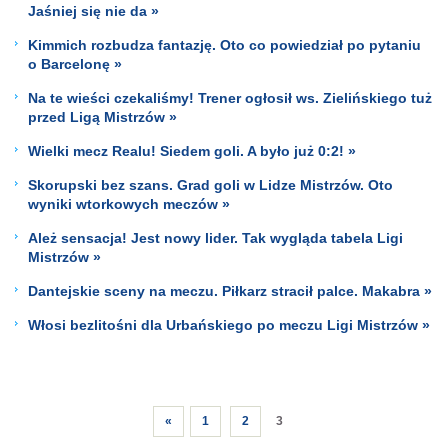
Jaśniej się nie da »
Kimmich rozbudza fantazję. Oto co powiedział po pytaniu
o Barcelonę »
Na te wieści czekaliśmy! Trener ogłosił ws. Zielińskiego tuż
przed Ligą Mistrzów »
Wielki mecz Realu! Siedem goli. A było już 0:2! »
Skorupski bez szans. Grad goli w Lidze Mistrzów. Oto
wyniki wtorkowych meczów »
Ależ sensacja! Jest nowy lider. Tak wygląda tabela Ligi
Mistrzów »
Dantejskie sceny na meczu. Piłkarz stracił palce. Makabra »
Włosi bezlitośni dla Urbańskiego po meczu Ligi Mistrzów »
«
1
2
3