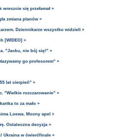
 wreszcie się przełamał »
gła zmiana planów »
iłkarzem. Dziennikarze wszystko widzieli »
ch [WIDEO] »
. "Jacku, nie bój się!" »
 "Nazywamy go profesorem" »
5 lat cierpień" »
. "Wielkie rozczarowanie" »
kartka to za mało »
hima Loewa. Mocny apel »
rę. Ostateczna decyzja »
! Ukraina w ćwierćfinale »