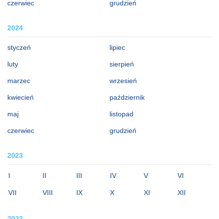
czerwiec
grudzień
2024
styczeń
lipiec
luty
sierpień
marzec
wrzesień
kwiecień
październik
maj
listopad
czerwiec
grudzień
2023
I
II
III
IV
V
VI
VII
VIII
IX
X
XI
XII
2022