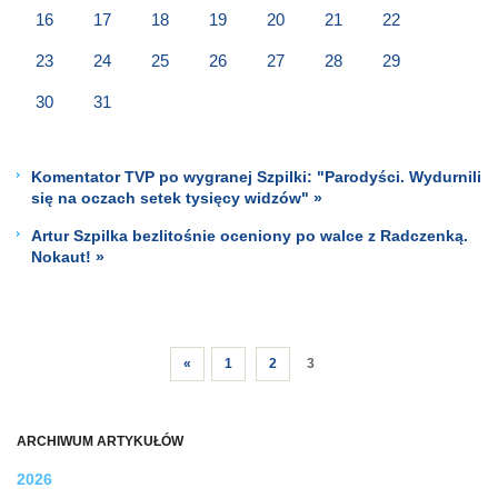
16
17
18
19
20
21
22
23
24
25
26
27
28
29
30
31
Komentator TVP po wygranej Szpilki: "Parodyści. Wydurnili
się na oczach setek tysięcy widzów" »
Artur Szpilka bezlitośnie oceniony po walce z Radczenką.
Nokaut! »
«
1
2
3
ARCHIWUM ARTYKUŁÓW
2026