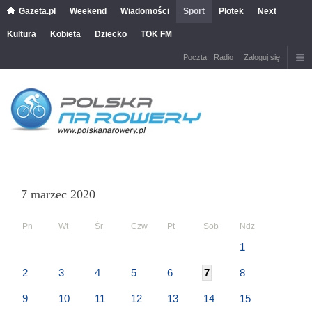
Gazeta.pl
Weekend
Wiadomości
Sport
Plotek
Next
Kultura
Kobieta
Dziecko
TOK FM
Poczta
Radio
Zaloguj się
7 marzec 2020
Pn
Wt
Śr
Czw
Pt
Sob
Ndz
1
2
3
4
5
6
7
8
9
10
11
12
13
14
15