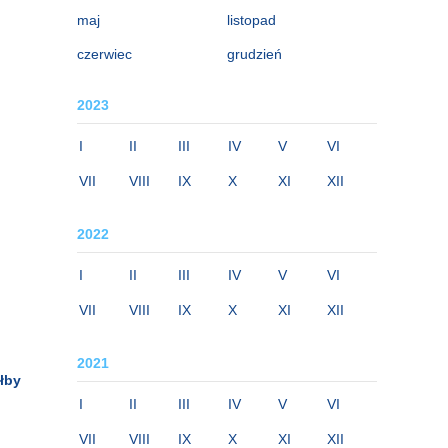
maj
listopad
czerwiec
grudzień
2023
I
II
III
IV
V
VI
VII
VIII
IX
X
XI
XII
2022
I
II
III
IV
V
VI
VII
VIII
IX
X
XI
XII
2021
łby
I
II
III
IV
V
VI
VII
VIII
IX
X
XI
XII