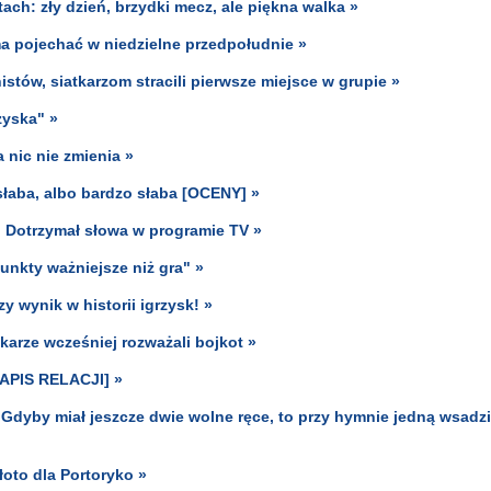
tach: zły dzień, brzydki mecz, ale piękna walka »
ma pojechać w niedzielne przedpołudnie »
tów, siatkarzom stracili pierwsze miejsce w grupie »
zyska" »
 nic nie zmienia »
słaba, albo bardzo słaba [OCENY] »
 Dotrzymał słowa w programie TV »
unkty ważniejsze niż gra" »
y wynik w historii igrzysk! »
iłkarze wcześniej rozważali bojkot »
ZAPIS RELACJI] »
"Gdyby miał jeszcze dwie wolne ręce, to przy hymnie jedną wsadzi
łoto dla Portoryko »