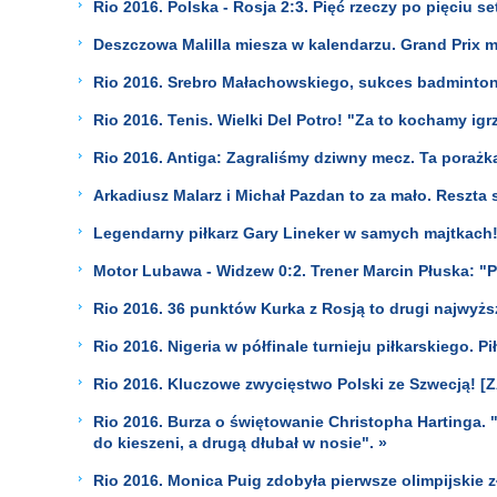
Rio 2016. Polska - Rosja 2:3. Pięć rzeczy po pięciu se
Deszczowa Malilla miesza w kalendarzu. Grand Prix 
Rio 2016. Srebro Małachowskiego, sukces badmintonis
Rio 2016. Tenis. Wielki Del Potro! "Za to kochamy igr
Rio 2016. Antiga: Zagraliśmy dziwny mecz. Ta porażka
Arkadiusz Malarz i Michał Pazdan to za mało. Reszta 
Legendarny piłkarz Gary Lineker w samych majtkach!
Motor Lubawa - Widzew 0:2. Trener Marcin Płuska: "P
Rio 2016. 36 punktów Kurka z Rosją to drugi najwyższ
Rio 2016. Nigeria w półfinale turnieju piłkarskiego. P
Rio 2016. Kluczowe zwycięstwo Polski ze Szwecją! [
Rio 2016. Burza o świętowanie Christopha Hartinga. 
do kieszeni, a drugą dłubał w nosie". »
Rio 2016. Monica Puig zdobyła pierwsze olimpijskie z