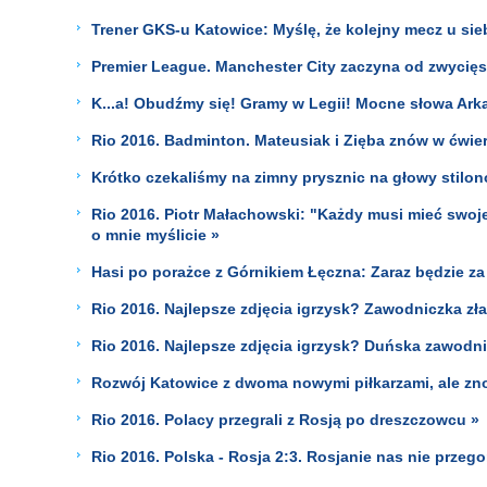
Trener GKS-u Katowice: Myślę, że kolejny mecz u sie
Premier League. Manchester City zaczyna od zwycięs
K...a! Obudźmy się! Gramy w Legii! Mocne słowa Arka
Rio 2016. Badminton. Mateusiak i Zięba znów w ćwierć
Krótko czekaliśmy na zimny prysznic na głowy stilo
Rio 2016. Piotr Małachowski: "Każdy musi mieć swoj
o mnie myślicie »
Hasi po porażce z Górnikiem Łęczna: Zaraz będzie za
Rio 2016. Najlepsze zdjęcia igrzysk? Zawodniczka z
Rio 2016. Najlepsze zdjęcia igrzysk? Duńska zawodn
Rozwój Katowice z dwoma nowymi piłkarzami, ale z
Rio 2016. Polacy przegrali z Rosją po dreszczowcu »
Rio 2016. Polska - Rosja 2:3. Rosjanie nas nie prze