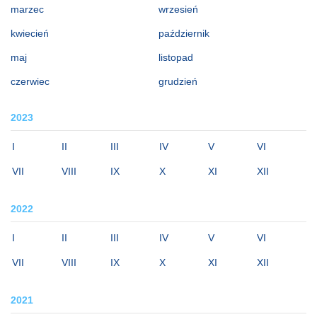
marzec
wrzesień
kwiecień
październik
maj
listopad
czerwiec
grudzień
2023
I
II
III
IV
V
VI
VII
VIII
IX
X
XI
XII
2022
I
II
III
IV
V
VI
VII
VIII
IX
X
XI
XII
2021