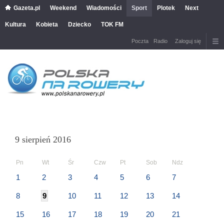
Gazeta.pl
Weekend
Wiadomości
Sport
Plotek
Next
Kultura
Kobieta
Dziecko
TOK FM
Poczta
Radio
Zaloguj się
9 sierpień 2016
Pn
Wt
Śr
Czw
Pt
Sob
Ndz
1
2
3
4
5
6
7
8
9
10
11
12
13
14
15
16
17
18
19
20
21