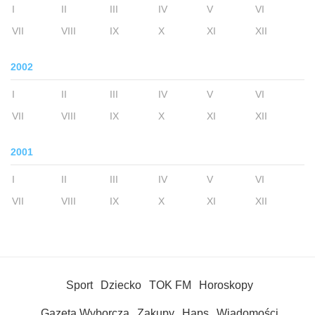
I
II
III
IV
V
VI
VII
VIII
IX
X
XI
XII
2002
I
II
III
IV
V
VI
VII
VIII
IX
X
XI
XII
2001
I
II
III
IV
V
VI
VII
VIII
IX
X
XI
XII
Sport
Dziecko
TOK FM
Horoskopy
Gazeta Wyborcza
Zakupy
Haps
Wiadomości