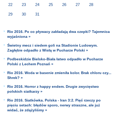
22
23
24
25
26
27
28
29
30
31
Rio 2016. Po co pływacy zakładają dwa czepki? Tajemnica
wyjaśniona »
Świetny mecz i siedem goli na Stadionie Ludowym.
Zagłębie odpadło z Wisłą w Pucharze Polski »
Podbeskidzie Bielsko-Biała łatwo odpadło w Pucharze
Polski z Lechem Poznań »
Rio 2016. Woda w basenie zmieniła kolor. Brak chloru czy...
Shrek? »
Rio 2016. Horror z happy endem. Drugie zwycięstwo
polskich siatkarzy »
Rio 2016. Siatkówka. Polska - Iran 3:2. Pięć rzeczy po
pięciu setach: błędów sporo, nerwy straszne, ale już
widać, że zdążyliśmy »