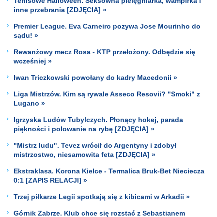
Tenisowe Halloween. Seksowna pielęgniarka, wampirka i
inne przebrania [ZDJĘCIA] »
Premier League. Eva Carneiro pozywa Jose Mourinho do
sądu! »
Rewanżowy mecz Rosa - KTP przełożony. Odbędzie się
wcześniej »
Iwan Triczkowski powołany do kadry Macedonii »
Liga Mistrzów. Kim są rywale Asseco Resovii? "Smoki" z
Lugano »
Igrzyska Ludów Tubylczych. Płonący hokej, parada
piękności i polowanie na rybę [ZDJĘCIA] »
"Mistrz ludu". Tevez wrócił do Argentyny i zdobył
mistrzostwo, niesamowita feta [ZDJĘCIA] »
Ekstraklasa. Korona Kielce - Termalica Bruk-Bet Nieciecza
0:1 [ZAPIS RELACJI] »
Trzej piłkarze Legii spotkają się z kibicami w Arkadii »
Górnik Zabrze. Klub chce się rozstać z Sebastianem