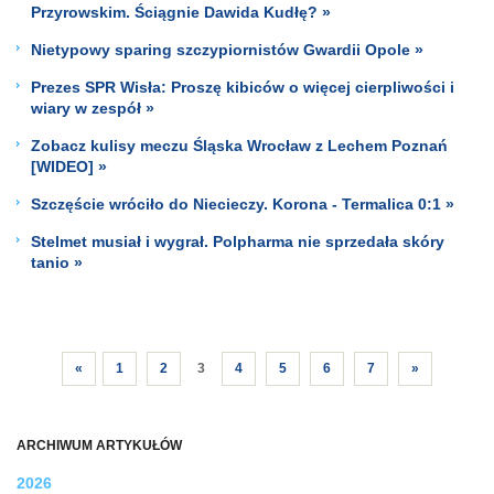
Przyrowskim. Ściągnie Dawida Kudłę? »
Nietypowy sparing szczypiornistów Gwardii Opole »
Prezes SPR Wisła: Proszę kibiców o więcej cierpliwości i
wiary w zespół »
Zobacz kulisy meczu Śląska Wrocław z Lechem Poznań
[WIDEO] »
Szczęście wróciło do Niecieczy. Korona - Termalica 0:1 »
Stelmet musiał i wygrał. Polpharma nie sprzedała skóry
tanio »
«
1
2
3
4
5
6
7
»
ARCHIWUM ARTYKUŁÓW
2026