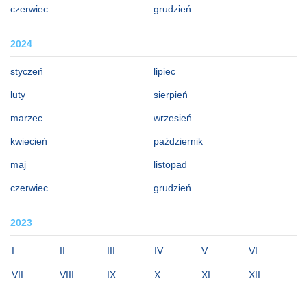
czerwiec
grudzień
2024
styczeń
lipiec
luty
sierpień
marzec
wrzesień
kwiecień
październik
maj
listopad
czerwiec
grudzień
2023
I
II
III
IV
V
VI
VII
VIII
IX
X
XI
XII