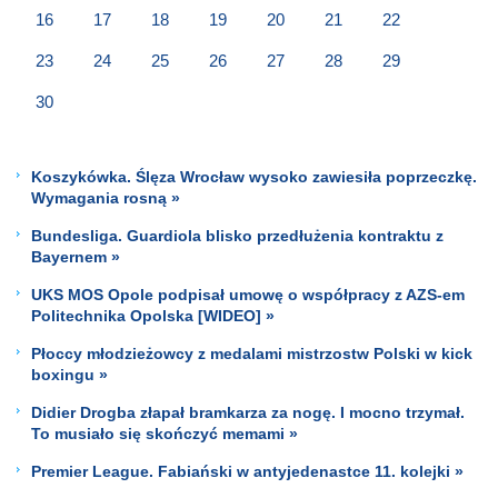
16
17
18
19
20
21
22
23
24
25
26
27
28
29
30
Koszykówka. Ślęza Wrocław wysoko zawiesiła poprzeczkę.
Wymagania rosną »
Bundesliga. Guardiola blisko przedłużenia kontraktu z
Bayernem »
UKS MOS Opole podpisał umowę o współpracy z AZS-em
Politechnika Opolska [WIDEO] »
Płoccy młodzieżowcy z medalami mistrzostw Polski w kick
boxingu »
Didier Drogba złapał bramkarza za nogę. I mocno trzymał.
To musiało się skończyć memami »
Premier League. Fabiański w antyjedenastce 11. kolejki »