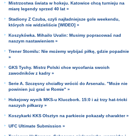
Mistrzostwa świata w hokeju. Katowice chcą turnieju na
miarę legendy sprzed 40 lat »
Stadiony Z Czuba, czyli najładniejsze gole weekendu,
których nie widzieliście [WIDEO] »
Koszykówka. Mihailo Uvalin: Musimy popracować nad
naszym nastawieniem »
Trener Stomilu: Nie możemy wybijać piłkę, gdzie popadnie
»
GKS Tychy. Mistrz Polski chce wycofania swoich
zawodników z kadry »
Serie A. Szczęsny chciałby wrócić do Arsenalu. "Może nie
powinien już grać w Romie" »
Hokejowy wynik MKS-u Kluczbork. 15:0 i aż trzy hat-tricki
naszych piłkarzy »
Koszykarki KKS Olsztyn na parkiecie pokazały charakter »
UFC Ultimate Submission »