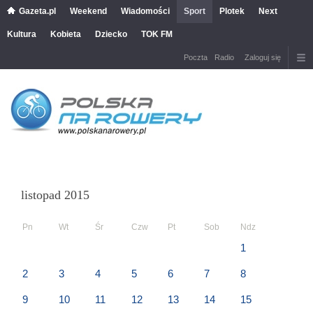
Gazeta.pl
Weekend
Wiadomości
Sport
Plotek
Next
Kultura
Kobieta
Dziecko
TOK FM
Poczta
Radio
Zaloguj się
listopad 2015
Pn
Wt
Śr
Czw
Pt
Sob
Ndz
1
2
3
4
5
6
7
8
9
10
11
12
13
14
15