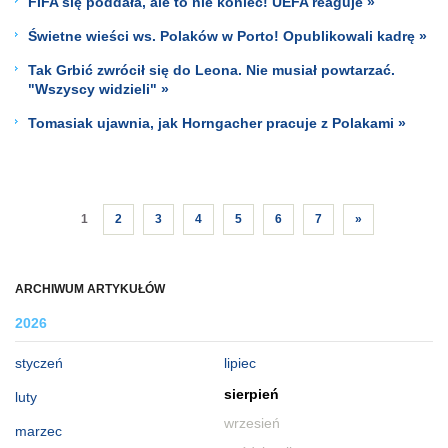
FIFA się poddała, ale to nie koniec! UEFA reaguje »
Świetne wieści ws. Polaków w Porto! Opublikowali kadrę »
Tak Grbić zwrócił się do Leona. Nie musiał powtarzać.
"Wszyscy widzieli" »
Tomasiak ujawnia, jak Horngacher pracuje z Polakami »
1
2
3
4
5
6
7
»
ARCHIWUM ARTYKUŁÓW
2026
styczeń
lipiec
sierpień
luty
wrzesień
marzec