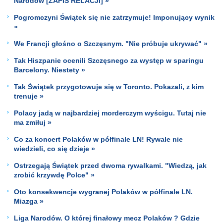
Narodów [ZAPIS RELACJI] »
Pogromczyni Świątek się nie zatrzymuje! Imponujący wynik
»
We Francji głośno o Szczęsnym. "Nie próbuje ukrywać" »
Tak Hiszpanie ocenili Szczęsnego za występ w sparingu
Barcelony. Niestety »
Tak Świątek przygotowuje się w Toronto. Pokazali, z kim
trenuje »
Polacy jadą w najbardziej morderczym wyścigu. Tutaj nie
ma zmiłuj »
Co za koncert Polaków w półfinale LN! Rywale nie
wiedzieli, co się dzieje »
Ostrzegają Świątek przed dwoma rywalkami. "Wiedzą, jak
zrobić krzywdę Polce" »
Oto konsekwencje wygranej Polaków w półfinale LN.
Miazga »
Liga Narodów. O której finałowy mecz Polaków ? Gdzie