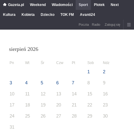
Gazeta.pl
Weekend
Wiadomości
Sport
Plotek
Next
Kultura
Kobieta
Dziecko
TOK FM
Avanti24
Poczta
Radio
Zaloguj się
sierpień 2026
Pn
Wt
Śr
Czw
Pt
Sob
Ndz
1
2
3
4
5
6
7
8
9
10
11
12
13
14
15
16
17
18
19
20
21
22
23
24
25
26
27
28
29
30
31