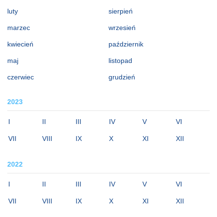
luty
sierpień
marzec
wrzesień
kwiecień
październik
maj
listopad
czerwiec
grudzień
2023
I
II
III
IV
V
VI
VII
VIII
IX
X
XI
XII
2022
I
II
III
IV
V
VI
VII
VIII
IX
X
XI
XII