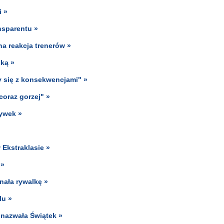
i »
ansparentu »
a reakcja trenerów »
ką »
y się z konsekwencjami" »
coraz gorzej" »
rywek »
 Ekstraklasie »
 »
nała rywalkę »
lu »
 nazwała Świątek »