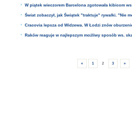
W piątek wieczorem Barcelona zgotowała kibicom ws
Świat zobaczył, jak Świątek "traktuje" rywalki. "Nie
Cracovia lepsza od Widzewa. W Łodzi znów oburzeni
Raków reaguje w najlepszym możliwy sposób ws. sk
«
1
2
3
»