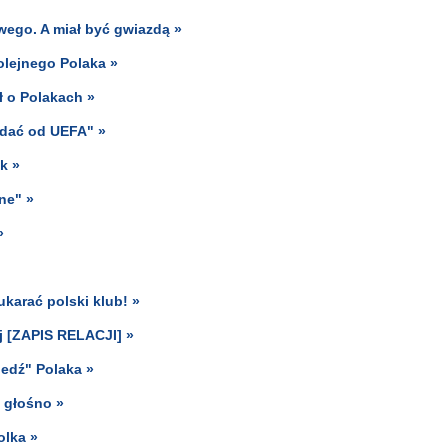
wego. A miał być gwiazdą »
olejnego Polaka »
ł o Polakach »
ądać od UEFA" »
k »
ne" »
»
karać polski klub! »
ej [ZAPIS RELACJI] »
edź" Polaka »
 głośno »
olka »