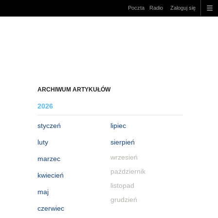
Poczta
Radio
Zaloguj się
ARCHIWUM ARTYKUŁÓW
2026
styczeń
lipiec
luty
sierpień
wrzesień
marzec
październik
kwiecień
listopad
maj
grudzień
czerwiec