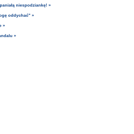
paniałą niespodziankę! »
 mogę oddychać" »
e »
andalu »