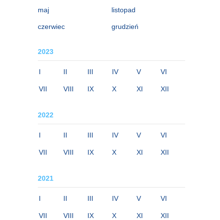
maj
listopad
czerwiec
grudzień
2023
I
II
III
IV
V
VI
VII
VIII
IX
X
XI
XII
2022
I
II
III
IV
V
VI
VII
VIII
IX
X
XI
XII
2021
I
II
III
IV
V
VI
VII
VIII
IX
X
XI
XII