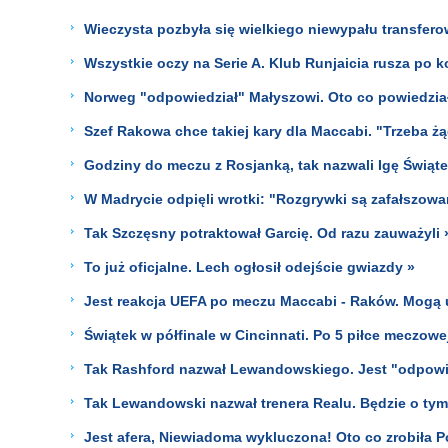
Wieczysta pozbyła się wielkiego niewypału transfero
Wszystkie oczy na Serie A. Klub Runjaicia rusza po k
Norweg "odpowiedział" Małyszowi. Oto co powiedzia
Szef Rakowa chce takiej kary dla Maccabi. "Trzeba ż
Godziny do meczu z Rosjanką, tak nazwali Igę Świąte
W Madrycie odpięli wrotki: "Rozgrywki są zafałszowa
Tak Szczęsny potraktował Garcię. Od razu zauważyli 
To już oficjalne. Lech ogłosił odejście gwiazdy »
Jest reakcja UEFA po meczu Maccabi - Raków. Mogą u
Świątek w półfinale w Cincinnati. Po 5 piłce meczow
Tak Rashford nazwał Lewandowskiego. Jest "odpowi
Tak Lewandowski nazwał trenera Realu. Będzie o tym
Jest afera, Niewiadoma wykluczona! Oto co zrobiła P