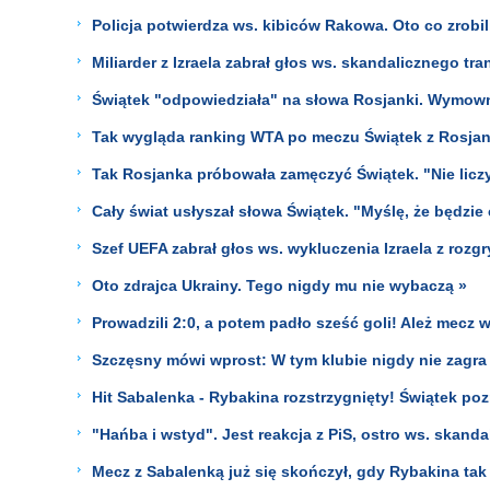
Policja potwierdza ws. kibiców Rakowa. Oto co zrobil
Miliarder z Izraela zabrał głos ws. skandalicznego tr
Świątek "odpowiedziała" na słowa Rosjanki. Wymown
Tak wygląda ranking WTA po meczu Świątek z Rosjan
Tak Rosjanka próbowała zamęczyć Świątek. "Nie licz
Cały świat usłyszał słowa Świątek. "Myślę, że będzie 
Szef UEFA zabrał głos ws. wykluczenia Izraela z rozg
Oto zdrajca Ukrainy. Tego nigdy mu nie wybaczą »
Prowadzili 2:0, a potem padło sześć goli! Ależ mecz w
Szczęsny mówi wprost: W tym klubie nigdy nie zagra
Hit Sabalenka - Rybakina rozstrzygnięty! Świątek poz
"Hańba i wstyd". Jest reakcja z PiS, ostro ws. skanda
Mecz z Sabalenką już się skończył, gdy Rybakina tak