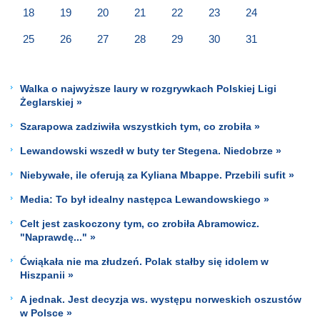
18
19
20
21
22
23
24
25
26
27
28
29
30
31
Walka o najwyższe laury w rozgrywkach Polskiej Ligi
Żeglarskiej »
Szarapowa zadziwiła wszystkich tym, co zrobiła »
Lewandowski wszedł w buty ter Stegena. Niedobrze »
Niebywałe, ile oferują za Kyliana Mbappe. Przebili sufit »
Media: To był idealny następca Lewandowskiego »
Celt jest zaskoczony tym, co zrobiła Abramowicz.
"Naprawdę..." »
Ćwiąkała nie ma złudzeń. Polak stałby się idolem w
Hiszpanii »
A jednak. Jest decyzja ws. występu norweskich oszustów
w Polsce »