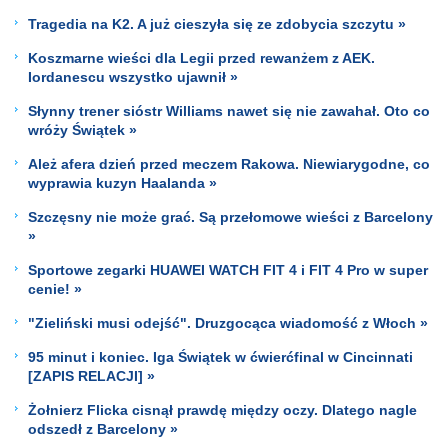
Tragedia na K2. A już cieszyła się ze zdobycia szczytu »
Koszmarne wieści dla Legii przed rewanżem z AEK.
Iordanescu wszystko ujawnił »
Słynny trener sióstr Williams nawet się nie zawahał. Oto co
wróży Świątek »
Ależ afera dzień przed meczem Rakowa. Niewiarygodne, co
wyprawia kuzyn Haalanda »
Szczęsny nie może grać. Są przełomowe wieści z Barcelony
»
Sportowe zegarki HUAWEI WATCH FIT 4 i FIT 4 Pro w super
cenie! »
"Zieliński musi odejść". Druzgocąca wiadomość z Włoch »
95 minut i koniec. Iga Świątek w ćwierćfinal w Cincinnati
[ZAPIS RELACJI] »
Żołnierz Flicka cisnął prawdę między oczy. Dlatego nagle
odszedł z Barcelony »