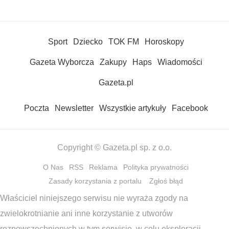
Sport
Dziecko
TOK FM
Horoskopy
Gazeta Wyborcza
Zakupy
Haps
Wiadomości
Gazeta.pl
Poczta
Newsletter
Wszystkie artykuły
Facebook
Copyright © Gazeta.pl sp. z o.o.
O Nas
RSS
Reklama
Polityka prywatności
Zasady korzystania z portalu
Zgłoś błąd
Właściciel niniejszego serwisu nie wyraża zgody na
zwielokrotnianie ani inne korzystanie z utworów
rozpowszechnionych w tym serwisie, w celu eksploracji