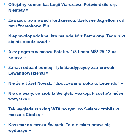
Oficjalny komunikat Legii Warszawa. Potwierdziło się.
Niestety »
Zawrzało po słowach Iordanescu. Szefowie Jagiellonii od
razu "zaatakowali" »
Nieprawdopodobne, kto ma odejść z Barcelony. Tego nikt
się nie spodziewał! »
Ależ pogrom w meczu Polek w 1/8 finału MŚ! 25:13 na
koniec »
Zahavi odpalił bombę! Tyle Saudyjczycy zaoferowali
Lewandowskiemu »
Nie żyje Józef Nowak. "Spoczywaj w pokoju, Legendo" »
Nie do wiary, co zrobiła Świątek. Reakcja Fissette'a mówi
wszystko »
Tak wygląda ranking WTA po tym, co Świątek zrobiła w
meczu z Cirsteą »
Koszmar na meczu Świątek. To nie miało prawa się
wydarzyć »