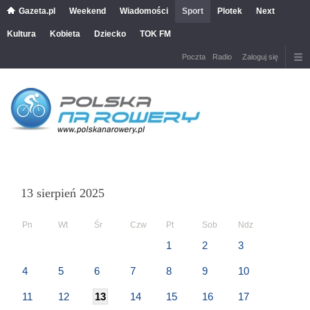
Gazeta.pl
Weekend
Wiadomości
Sport
Plotek
Next
Kultura
Kobieta
Dziecko
TOK FM
Poczta
Radio
Zaloguj się
13 sierpień 2025
Pn
Wt
Śr
Czw
Pt
Sob
Ndz
1
2
3
4
5
6
7
8
9
10
11
12
13
14
15
16
17