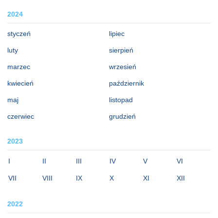
2024
styczeń
lipiec
luty
sierpień
marzec
wrzesień
kwiecień
październik
maj
listopad
czerwiec
grudzień
2023
I
II
III
IV
V
VI
VII
VIII
IX
X
XI
XII
2022