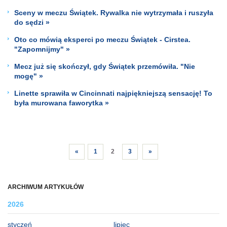
Sceny w meczu Świątek. Rywalka nie wytrzymała i ruszyła
do sędzi »
Oto co mówią eksperci po meczu Świątek - Cirstea.
"Zapomnijmy" »
Mecz już się skończył, gdy Świątek przemówiła. "Nie
mogę" »
Linette sprawiła w Cincinnati najpiękniejszą sensację! To
była murowana faworytka »
«
1
2
3
»
ARCHIWUM ARTYKUŁÓW
2026
styczeń
lipiec