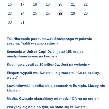
16
17
18
19
20
21
22
23
24
25
26
27
28
29
30
31
Tak Hiszpanie podsumowali Szczęsnego w połowie
sezonu. Trafili w samo sedno »
Sensacja w United Cup! Dzieli je aż 158 miejsc,
niesłychane sceny na korcie »
Kupili go z Legii za 10 milionów. Jest na wylocie »
Ekspert wypalił ws. Świątek i się zaczęło. "Co za bzdury,
wstyd" »
Lewandowski i spółka sieją postrach w Europie. Liczby nie
kłamią »
Media: Gwiazda ekstraklasy odchodzi! Oferta na stole »
Wszyscy się boją po tym, co stało się ze Świątek.