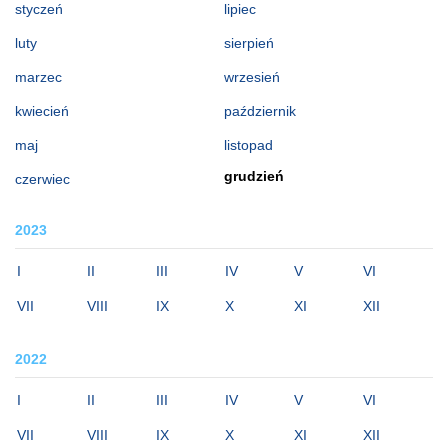
styczeń
lipiec
luty
sierpień
marzec
wrzesień
kwiecień
październik
maj
listopad
grudzień
czerwiec
2023
I
II
III
IV
V
VI
VII
VIII
IX
X
XI
XII
2022
I
II
III
IV
V
VI
VII
VIII
IX
X
XI
XII