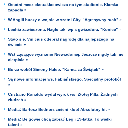
Ostatni mecz ekstraklasowicza na tym stadionie. Klamka
zapadła »
W Anglii huczy o wojnie w szatni City. "Agresywny ruch" »
Lechia zawieszona. Nagle taki wpis gwiazdora. "Koniec" »
Stało się. Vinicius odebrał nagrodę dla najlepszego na
świecie »
Wstrząsające wyznanie Niewiadomej. Jeszcze nigdy tak nie
cierpiała »
Burza wokół Simony Halep. "Karma za Świątek" »
Są nowe informacje ws. Fabiańskiego. Specjalny protokół
»
Cristiano Ronaldo wydał wyrok ws. Złotej Piłki. Żadnych
złudzeń »
Media: Bartosz Bednorz zmieni klub! Absolutny hit »
Media: Belgowie chcą zabrać Legii 19-latka. To wielki
talent »