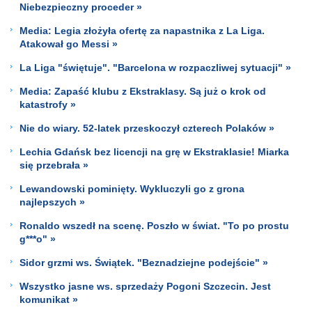
Niebezpieczny proceder »
Media: Legia złożyła ofertę za napastnika z La Liga.
Atakował go Messi »
La Liga "świętuje". "Barcelona w rozpaczliwej sytuacji" »
Media: Zapaść klubu z Ekstraklasy. Są już o krok od
katastrofy »
Nie do wiary. 52-latek przeskoczył czterech Polaków »
Lechia Gdańsk bez licencji na grę w Ekstraklasie! Miarka
się przebrała »
Lewandowski pominięty. Wykluczyli go z grona
najlepszych »
Ronaldo wszedł na scenę. Poszło w świat. "To po prostu
g***o" »
Sidor grzmi ws. Świątek. "Beznadziejne podejście" »
Wszystko jasne ws. sprzedaży Pogoni Szczecin. Jest
komunikat »