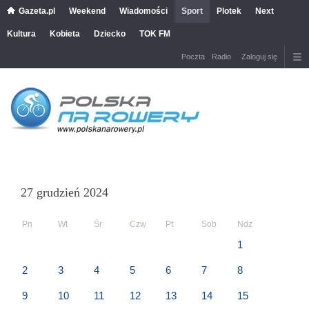
Gazeta.pl
Weekend
Wiadomości
Sport
Plotek
Next
Kultura
Kobieta
Dziecko
TOK FM
Poczta
Radio
Zaloguj się
27 grudzień 2024
Pn
Wt
Śr
Czw
Pt
Sob
Ndz
1
2
3
4
5
6
7
8
9
10
11
12
13
14
15