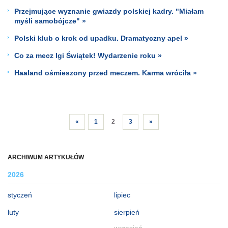
Przejmujące wyznanie gwiazdy polskiej kadry. "Miałam
myśli samobójcze" »
Polski klub o krok od upadku. Dramatyczny apel »
Co za mecz Igi Świątek! Wydarzenie roku »
Haaland ośmieszony przed meczem. Karma wróciła »
«
1
2
3
»
ARCHIWUM ARTYKUŁÓW
2026
styczeń
lipiec
luty
sierpień