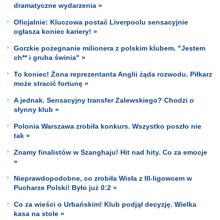
dramatyczne wydarzenia »
Oficjalnie: Kluczowa postać Liverpoolu sensacyjnie
ogłasza koniec kariery! »
Gorzkie pożegnanie milionera z polskim klubem. "Jestem
ch** i gruba świnia" »
To koniec! Żona reprezentanta Anglii żąda rozwodu. Piłkarz
może stracić fortunę »
A jednak. Sensacyjny transfer Zalewskiego? Chodzi o
słynny klub »
Polonia Warszawa zrobiła konkurs. Wszystko poszło nie
tak »
Znamy finalistów w Szanghaju! Hit nad hity. Co za emocje
»
Nieprawdopodobne, co zrobiła Wisła z III-ligowcem w
Pucharze Polski! Było już 0:2 »
Co za wieści o Urbańskim! Klub podjął decyzję. Wielka
kasa na stole »