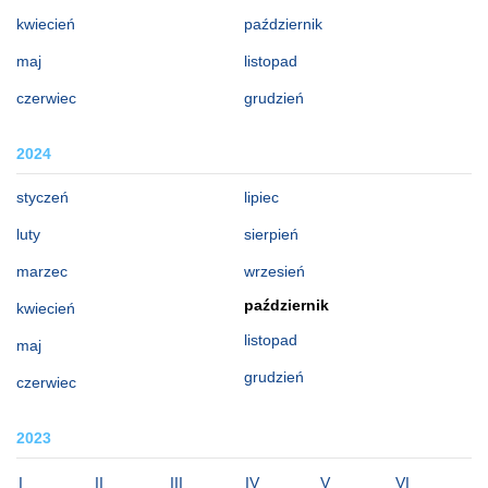
kwiecień
październik
maj
listopad
czerwiec
grudzień
2024
styczeń
lipiec
luty
sierpień
marzec
wrzesień
październik
kwiecień
listopad
maj
grudzień
czerwiec
2023
I
II
III
IV
V
VI