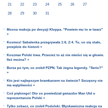
21
22
23
24
25
26
27
28
29
30
31
Mocna reakcja po decyzji Kloppa. "Powiem mu to w twarz"
»
Kosmos! Sabalenka przegrywała 1:6, 2:4. To, co się stało,
przejdzie do historii »
Koszmar Polski trwa. Przecież to aż nie mieści się w głowie.
Ileż można? »
Burza po tym, co zrobił PZPN. Tak żegna legendy. "Serio?"
»
Kto jest najlepszym bramkarzem na świecie? Szczęsny nie
ma wątpliwości »
Coś pięknego! Oto co powiedział gwiazdor Man Utd o
reprezentancie Polski »
Tylko zobacz, co zrobił Podolski. Błyskawiczna reakcja na