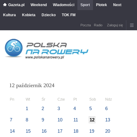
Gazeta.pl
Weekend
Wiadomości
Sport
Plotek
Next
Kultura
Kobieta
Dziecko
TOK FM
Poczta
Radio
Zaloguj się
12 październik 2024
Pn
Wt
Śr
Czw
Pt
Sob
Ndz
1
2
3
4
5
6
7
8
9
10
11
12
13
14
15
16
17
18
19
20