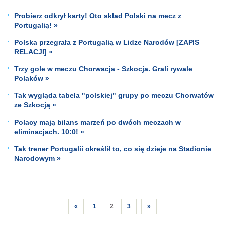
Probierz odkrył karty! Oto skład Polski na mecz z
Portugalią! »
Polska przegrała z Portugalią w Lidze Narodów [ZAPIS
RELACJI] »
Trzy gole w meczu Chorwacja - Szkocja. Grali rywale
Polaków »
Tak wygląda tabela "polskiej" grupy po meczu Chorwatów
ze Szkocją »
Polacy mają bilans marzeń po dwóch meczach w
eliminacjach. 10:0! »
Tak trener Portugalii określił to, co się dzieje na Stadionie
Narodowym »
«
1
2
3
»