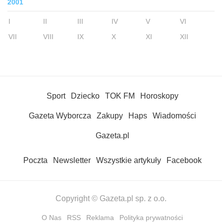
2001
I
II
III
IV
V
VI
VII
VIII
IX
X
XI
XII
Sport
Dziecko
TOK FM
Horoskopy
Gazeta Wyborcza
Zakupy
Haps
Wiadomości
Gazeta.pl
Poczta
Newsletter
Wszystkie artykuły
Facebook
Copyright © Gazeta.pl sp. z o.o.
O Nas
RSS
Reklama
Polityka prywatności