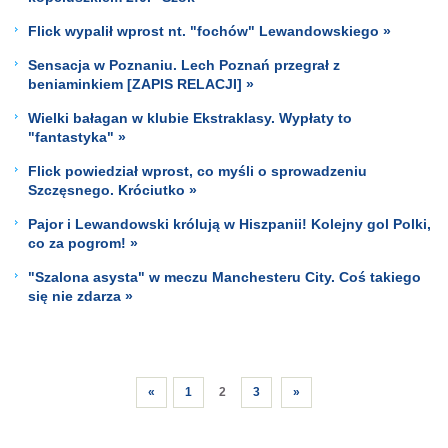
Flick wypalił wprost nt. "fochów" Lewandowskiego »
Sensacja w Poznaniu. Lech Poznań przegrał z
beniaminkiem [ZAPIS RELACJI] »
Wielki bałagan w klubie Ekstraklasy. Wypłaty to
"fantastyka" »
Flick powiedział wprost, co myśli o sprowadzeniu
Szczęsnego. Króciutko »
Pajor i Lewandowski królują w Hiszpanii! Kolejny gol Polki,
co za pogrom! »
"Szalona asysta" w meczu Manchesteru City. Coś takiego
się nie zdarza »
«
1
2
3
»