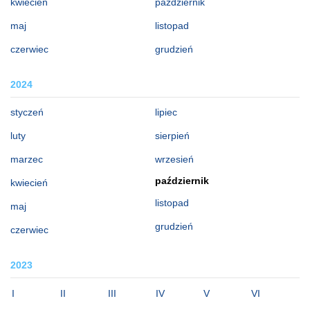
kwiecień
październik
maj
listopad
czerwiec
grudzień
2024
styczeń
lipiec
luty
sierpień
marzec
wrzesień
październik
kwiecień
listopad
maj
grudzień
czerwiec
2023
I
II
III
IV
V
VI