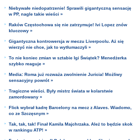
Niebywałe niedopatrzenie! Sprawili gigantyczną sensację
w PP, nagle takie wieści »
Raków Częstochowa się nie zatrzymuje! Ivi Lopez znów
kluczowy »
Gigantyczna kontrowersja w meczu Liverpoolu. Aż się
wierzyć nie chce, jak to wytłumaczyli »
To nie koniec zmian w sztabie Igi Świątek? Menedżerka
szybko reaguje »
Media: Roma już rozważa zwolnienie Juricia! Możliwy
sensacyjny powrót »
Tragiczne wieści. Były mistrz świata w kolarstwie
zamordowany »
Flick wybrał kadrę Barcelony na mecz z Alaves. Wiadomo,
co ze Szczęsnym »
Tak, tak, tak! Finał Kamila Majchrzaka. Ależ to będzie skok
w rankingu ATP! »