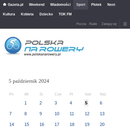
Gazeta.pl
Weekend
Wiadomości
Sport
Plotek
Next
Kultura
Kobieta
Dziecko
TOK FM
Poczta
Radio
Zaloguj się
5 październik 2024
Pn
Wt
Śr
Czw
Pt
Sob
Ndz
1
2
3
4
5
6
7
8
9
10
11
12
13
14
15
16
17
18
19
20