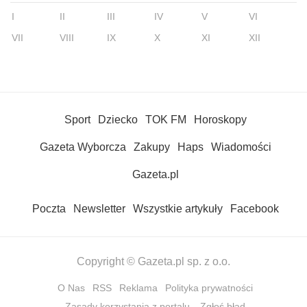
I
II
III
IV
V
VI
VII
VIII
IX
X
XI
XII
Sport
Dziecko
TOK FM
Horoskopy
Gazeta Wyborcza
Zakupy
Haps
Wiadomości
Gazeta.pl
Poczta
Newsletter
Wszystkie artykuły
Facebook
Copyright © Gazeta.pl sp. z o.o.
O Nas
RSS
Reklama
Polityka prywatności
Zasady korzystania z portalu
Zgłoś błąd