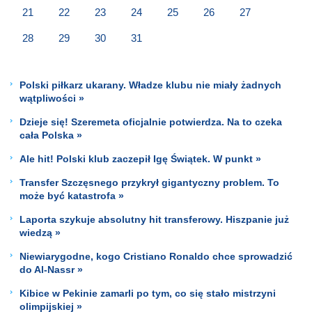
21
22
23
24
25
26
27
28
29
30
31
Polski piłkarz ukarany. Władze klubu nie miały żadnych
wątpliwości »
Dzieje się! Szeremeta oficjalnie potwierdza. Na to czeka
cała Polska »
Ale hit! Polski klub zaczepił Igę Świątek. W punkt »
Transfer Szczęsnego przykrył gigantyczny problem. To
może być katastrofa »
Laporta szykuje absolutny hit transferowy. Hiszpanie już
wiedzą »
Niewiarygodne, kogo Cristiano Ronaldo chce sprowadzić
do Al-Nassr »
Kibice w Pekinie zamarli po tym, co się stało mistrzyni
olimpijskiej »