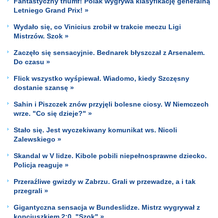
Fantastyczny triumf! Polak wygrywa klasyfikację generalną
Letniego Grand Prix! »
Wydało się, co Vinicius zrobił w trakcie meczu Ligi
Mistrzów. Szok »
Zaczęło się sensacyjnie. Bednarek błyszczał z Arsenalem.
Do czasu »
Flick wszystko wyśpiewał. Wiadomo, kiedy Szczęsny
dostanie szansę »
Sahin i Piszczek znów przyjęli bolesne ciosy. W Niemczech
wrze. "Co się dzieje?" »
Stało się. Jest wyczekiwany komunikat ws. Nicoli
Zalewskiego »
Skandal w V lidze. Kibole pobili niepełnosprawne dziecko.
Policja reaguje »
Przeraźliwe gwizdy w Zabrzu. Grali w przewadze, a i tak
przegrali »
Gigantyczna sensacja w Bundeslidze. Mistrz wygrywał z
kopciuszkiem 2:0. "Szok" »