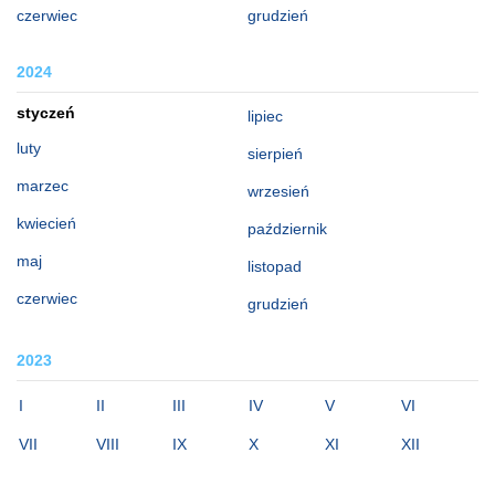
czerwiec
grudzień
2024
styczeń
lipiec
luty
sierpień
marzec
wrzesień
kwiecień
październik
maj
listopad
czerwiec
grudzień
2023
I
II
III
IV
V
VI
VII
VIII
IX
X
XI
XII