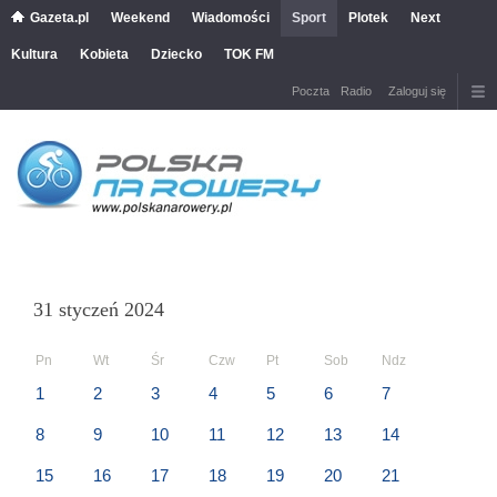
Gazeta.pl
Weekend
Wiadomości
Sport
Plotek
Next
Kultura
Kobieta
Dziecko
TOK FM
Poczta
Radio
Zaloguj się
31 styczeń 2024
Pn
Wt
Śr
Czw
Pt
Sob
Ndz
1
2
3
4
5
6
7
8
9
10
11
12
13
14
15
16
17
18
19
20
21