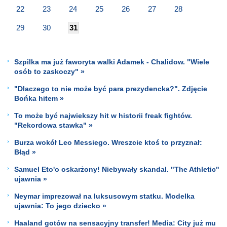
22
23
24
25
26
27
28
29
30
31
Szpilka ma już faworyta walki Adamek - Chalidow. "Wiele
osób to zaskoczy" »
"Dlaczego to nie może być para prezydencka?". Zdjęcie
Bońka hitem »
To może być najwiekszy hit w historii freak fightów.
"Rekordowa stawka" »
Burza wokół Leo Messiego. Wreszcie ktoś to przyznał:
Błąd »
Samuel Eto'o oskarżony! Niebywały skandal. "The Athletic"
ujawnia »
Neymar imprezował na luksusowym statku. Modelka
ujawnia: To jego dziecko »
Haaland gotów na sensacyjny transfer! Media: City już mu