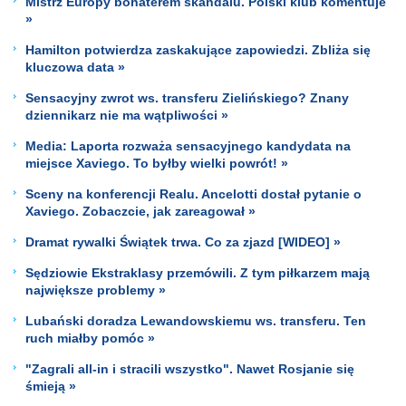
Mistrz Europy bohaterem skandalu. Polski klub komentuje
»
Hamilton potwierdza zaskakujące zapowiedzi. Zbliża się
kluczowa data »
Sensacyjny zwrot ws. transferu Zielińskiego? Znany
dziennikarz nie ma wątpliwości »
Media: Laporta rozważa sensacyjnego kandydata na
miejsce Xaviego. To byłby wielki powrót! »
Sceny na konferencji Realu. Ancelotti dostał pytanie o
Xaviego. Zobaczcie, jak zareagował »
Dramat rywalki Świątek trwa. Co za zjazd [WIDEO] »
Sędziowie Ekstraklasy przemówili. Z tym piłkarzem mają
największe problemy »
Lubański doradza Lewandowskiemu ws. transferu. Ten
ruch miałby pomóc »
"Zagrali all-in i stracili wszystko". Nawet Rosjanie się
śmieją »