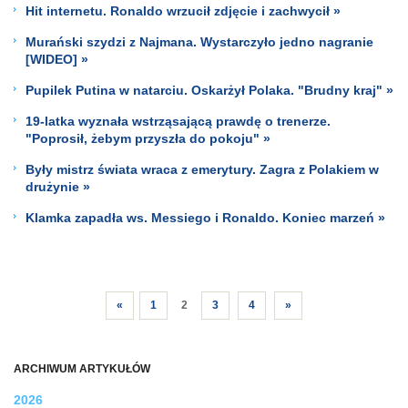
Hit internetu. Ronaldo wrzucił zdjęcie i zachwycił »
Murański szydzi z Najmana. Wystarczyło jedno nagranie
[WIDEO] »
Pupilek Putina w natarciu. Oskarżył Polaka. "Brudny kraj" »
19-latka wyznała wstrząsającą prawdę o trenerze.
"Poprosił, żebym przyszła do pokoju" »
Były mistrz świata wraca z emerytury. Zagra z Polakiem w
drużynie »
Klamka zapadła ws. Messiego i Ronaldo. Koniec marzeń »
«
1
2
3
4
»
ARCHIWUM ARTYKUŁÓW
2026