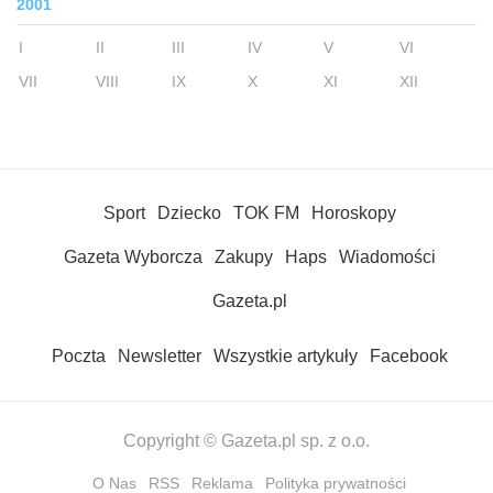
2001
I
II
III
IV
V
VI
VII
VIII
IX
X
XI
XII
Sport
Dziecko
TOK FM
Horoskopy
Gazeta Wyborcza
Zakupy
Haps
Wiadomości
Gazeta.pl
Poczta
Newsletter
Wszystkie artykuły
Facebook
Copyright © Gazeta.pl sp. z o.o.
O Nas
RSS
Reklama
Polityka prywatności