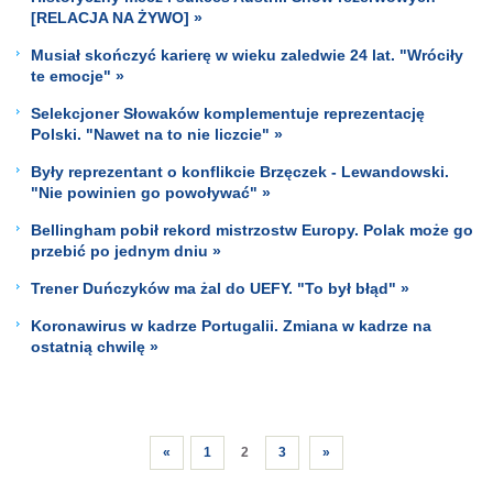
[RELACJA NA ŻYWO] »
Musiał skończyć karierę w wieku zaledwie 24 lat. "Wróciły
te emocje" »
Selekcjoner Słowaków komplementuje reprezentację
Polski. "Nawet na to nie liczcie" »
Były reprezentant o konflikcie Brzęczek - Lewandowski.
"Nie powinien go powoływać" »
Bellingham pobił rekord mistrzostw Europy. Polak może go
przebić po jednym dniu »
Trener Duńczyków ma żal do UEFY. "To był błąd" »
Koronawirus w kadrze Portugalii. Zmiana w kadrze na
ostatnią chwilę »
«
1
2
3
»