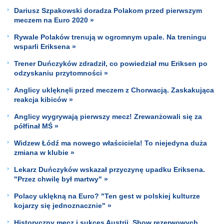
Dariusz Szpakowski doradza Polakom przed pierwszym
meczem na Euro 2020 »
Rywale Polaków trenują w ogromnym upale. Na treningu
wsparli Eriksena »
Trener Duńczyków zdradził, co powiedział mu Eriksen po
odzyskaniu przytomności »
Anglicy uklęknęli przed meczem z Chorwacją. Zaskakująca
reakcja kibiców »
Anglicy wygrywają pierwszy mecz! Zrewanżowali się za
półfinał MŚ »
Widzew Łódź ma nowego właściciela! To niejedyna duża
zmiana w klubie »
Lekarz Duńczyków wskazał przyczynę upadku Eriksena.
"Przez chwilę był martwy" »
Polacy uklękną na Euro? "Ten gest w polskiej kulturze
kojarzy się jednoznacznie" »
Historyczny mecz i sukces Austrii. Show rezerwowych