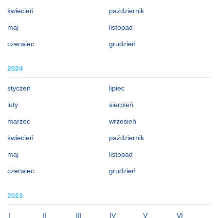
kwiecień
październik
maj
listopad
czerwiec
grudzień
2024
styczeń
lipiec
luty
sierpień
marzec
wrzesień
kwiecień
październik
maj
listopad
czerwiec
grudzień
2023
I
II
III
IV
V
VI