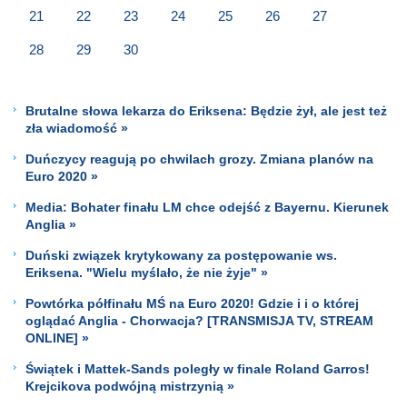
21
22
23
24
25
26
27
28
29
30
Brutalne słowa lekarza do Eriksena: Będzie żył, ale jest też
zła wiadomość »
Duńczycy reagują po chwilach grozy. Zmiana planów na
Euro 2020 »
Media: Bohater finału LM chce odejść z Bayernu. Kierunek
Anglia »
Duński związek krytykowany za postępowanie ws.
Eriksena. "Wielu myślało, że nie żyje" »
Powtórka półfinału MŚ na Euro 2020! Gdzie i i o której
oglądać Anglia - Chorwacja? [TRANSMISJA TV, STREAM
ONLINE] »
Świątek i Mattek-Sands poległy w finale Roland Garros!
Krejcikova podwójną mistrzynią »