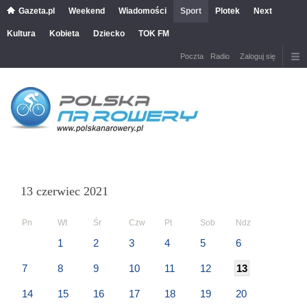
Gazeta.pl
Weekend
Wiadomości
Sport
Plotek
Next
Kultura
Kobieta
Dziecko
TOK FM
Poczta
Radio
Zaloguj się
13 czerwiec 2021
Pn
Wt
Śr
Czw
Pt
Sob
Ndz
1
2
3
4
5
6
7
8
9
10
11
12
13
14
15
16
17
18
19
20