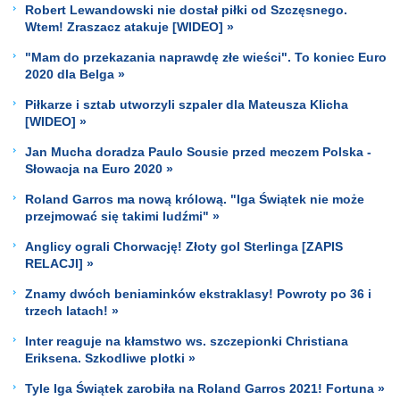
Robert Lewandowski nie dostał piłki od Szczęsnego.
Wtem! Zraszacz atakuje [WIDEO] »
"Mam do przekazania naprawdę złe wieści". To koniec Euro
2020 dla Belga »
Piłkarze i sztab utworzyli szpaler dla Mateusza Klicha
[WIDEO] »
Jan Mucha doradza Paulo Sousie przed meczem Polska -
Słowacja na Euro 2020 »
Roland Garros ma nową królową. "Iga Świątek nie może
przejmować się takimi ludźmi" »
Anglicy ograli Chorwację! Złoty gol Sterlinga [ZAPIS
RELACJI] »
Znamy dwóch beniaminków ekstraklasy! Powroty po 36 i
trzech latach! »
Inter reaguje na kłamstwo ws. szczepionki Christiana
Eriksena. Szkodliwe plotki »
Tyle Iga Świątek zarobiła na Roland Garros 2021! Fortuna »