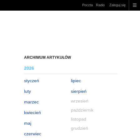
Poczta
Radio
Zaloguj się
ARCHIWUM ARTYKUŁÓW
2026
styczeń
lipiec
luty
sierpień
wrzesień
marzec
październik
kwiecień
listopad
maj
grudzień
czerwiec