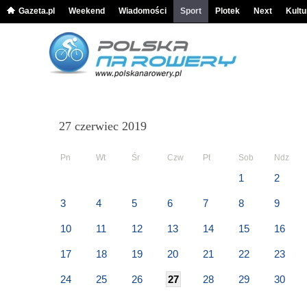
Gazeta.pl
Weekend
Wiadomości
Sport
Plotek
Next
Kultu
27 czerwiec 2019
Pn
Wt
Śr
Czw
Pt
Sob
Ndz
1
2
3
4
5
6
7
8
9
10
11
12
13
14
15
16
17
18
19
20
21
22
23
24
25
26
27
28
29
30