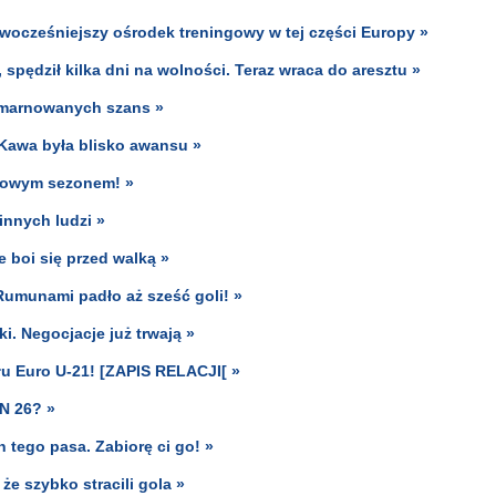
wocześniejszy ośrodek treningowy w tej części Europy »
 spędził kilka dni na wolności. Teraz wraca do aresztu »
zmarnowanych szans »
 Kawa była blisko awansu »
nowym sezonem! »
innych ludzi »
e boi się przed walką »
Rumunami padło aż sześć goli! »
. Negocjacje już trwają »
łu Euro U-21! [ZAPIS RELACJI[ »
N 26? »
 tego pasa. Zabiorę ci go! »
e szybko stracili gola »