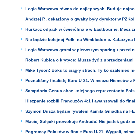
Legia Warszawa równa do najlepszych. Buduje najno
Andrzej P., oskarżony o gwałty były dyrektor w PZKol,
Hurkacz odpadł w ćwierćfinale w Eastbourne. Mecz 
Nie będzie kolejnej Polki na Wimbledonie. Katarzyna
Legia Warszawa gromi w pierwszym sparingu przed 
Robert Kubica o krytyce: Muszę żyć z uprzedzeniami 
Mike Tyson: Boks to ciągły strach. Tylko szaleniec ni
Poznaliśmy finalistę Euro U-21. W meczu Niemców z 
Sampdoria Genua chce kolejnego reprezentanta Polski
Hiszpanie rozbili Francuzów 4:1 i awansowali do fina
Szymon Dusza będzie rywalem Kamila Gniadka na FE
Maciej Sulęcki prowokuje Andrade: Nie jesteś godzien
Pogromcy Polaków w finale Euro U-21. Wygrali, mimo ż