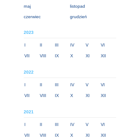
maj
listopad
czerwiec
grudzień
2023
I
II
III
IV
V
VI
VII
VIII
IX
X
XI
XII
2022
I
II
III
IV
V
VI
VII
VIII
IX
X
XI
XII
2021
I
II
III
IV
V
VI
VII
VIII
IX
X
XI
XII