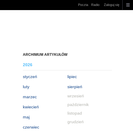
Poczta
Radio
Zaloguj się
ARCHIWUM ARTYKUŁÓW
2026
styczeń
lipiec
luty
sierpień
wrzesień
marzec
październik
kwiecień
listopad
maj
grudzień
czerwiec