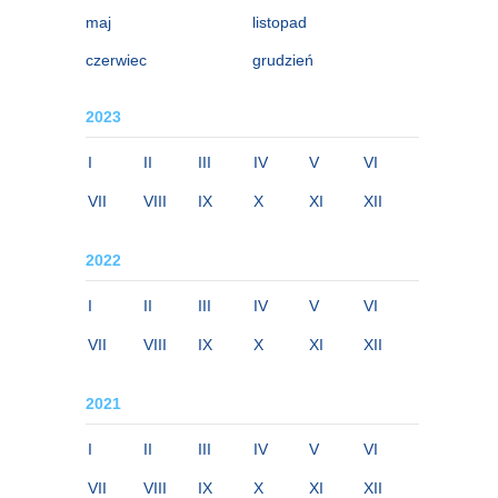
maj
listopad
czerwiec
grudzień
2023
I
II
III
IV
V
VI
VII
VIII
IX
X
XI
XII
2022
I
II
III
IV
V
VI
VII
VIII
IX
X
XI
XII
2021
I
II
III
IV
V
VI
VII
VIII
IX
X
XI
XII