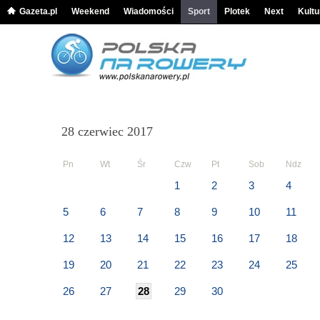
Gazeta.pl
Weekend
Wiadomości
Sport
Plotek
Next
Kultu
28 czerwiec 2017
Pn
Wt
Śr
Czw
Pt
Sob
Ndz
1
2
3
4
5
6
7
8
9
10
11
12
13
14
15
16
17
18
19
20
21
22
23
24
25
26
27
28
29
30