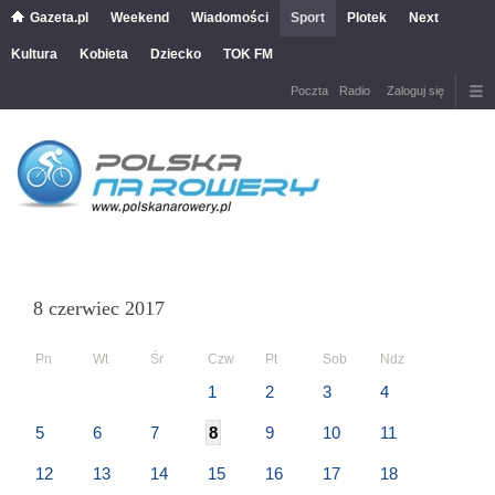
Gazeta.pl
Weekend
Wiadomości
Sport
Plotek
Next
Kultura
Kobieta
Dziecko
TOK FM
Poczta
Radio
Zaloguj się
8 czerwiec 2017
Pn
Wt
Śr
Czw
Pt
Sob
Ndz
1
2
3
4
5
6
7
8
9
10
11
12
13
14
15
16
17
18