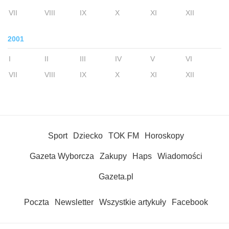
VII
VIII
IX
X
XI
XII
2001
I
II
III
IV
V
VI
VII
VIII
IX
X
XI
XII
Sport
Dziecko
TOK FM
Horoskopy
Gazeta Wyborcza
Zakupy
Haps
Wiadomości
Gazeta.pl
Poczta
Newsletter
Wszystkie artykuły
Facebook