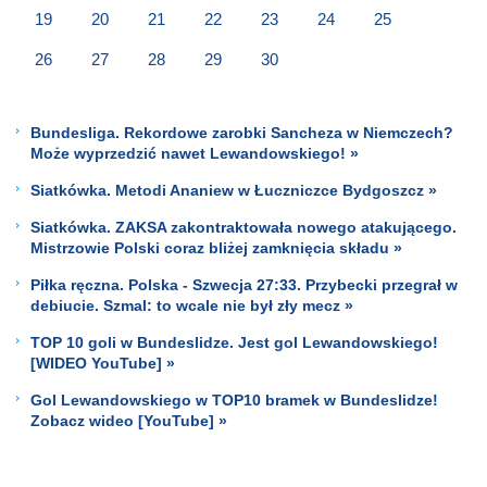
19
20
21
22
23
24
25
26
27
28
29
30
Bundesliga. Rekordowe zarobki Sancheza w Niemczech?
Może wyprzedzić nawet Lewandowskiego! »
Siatkówka. Metodi Ananiew w Łuczniczce Bydgoszcz »
Siatkówka. ZAKSA zakontraktowała nowego atakującego.
Mistrzowie Polski coraz bliżej zamknięcia składu »
Piłka ręczna. Polska - Szwecja 27:33. Przybecki przegrał w
debiucie. Szmal: to wcale nie był zły mecz »
TOP 10 goli w Bundeslidze. Jest gol Lewandowskiego!
[WIDEO YouTube] »
Gol Lewandowskiego w TOP10 bramek w Bundeslidze!
Zobacz wideo [YouTube] »