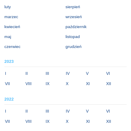
luty
sierpień
marzec
wrzesień
kwiecień
październik
maj
listopad
czerwiec
grudzień
2023
I
II
III
IV
V
VI
VII
VIII
IX
X
XI
XII
2022
I
II
III
IV
V
VI
VII
VIII
IX
X
XI
XII