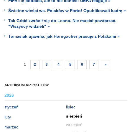
FIFA się poddała, ale to nie koniec! UEFA reaguje »
Świetne wieści ws. Polaków w Porto! Opublikowali kadrę »
Tak Grbić zwrócił się do Leona. Nie musiał powtarzać.
"Wszyscy widzieli" »
Tomasiak ujawnia, jak Horngacher pracuje z Polakami »
1
2
3
4
5
6
7
»
ARCHIWUM ARTYKUŁÓW
2026
styczeń
lipiec
sierpień
luty
wrzesień
marzec