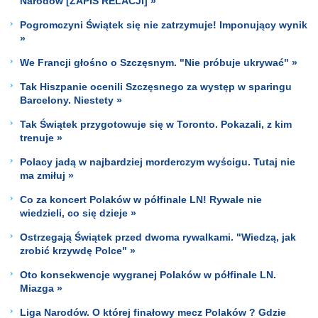
Narodów [ZAPIS RELACJI] »
Pogromczyni Świątek się nie zatrzymuje! Imponujący wynik
»
We Francji głośno o Szczęsnym. "Nie próbuje ukrywać" »
Tak Hiszpanie ocenili Szczęsnego za występ w sparingu
Barcelony. Niestety »
Tak Świątek przygotowuje się w Toronto. Pokazali, z kim
trenuje »
Polacy jadą w najbardziej morderczym wyścigu. Tutaj nie
ma zmiłuj »
Co za koncert Polaków w półfinale LN! Rywale nie
wiedzieli, co się dzieje »
Ostrzegają Świątek przed dwoma rywalkami. "Wiedzą, jak
zrobić krzywdę Polce" »
Oto konsekwencje wygranej Polaków w półfinale LN.
Miazga »
Liga Narodów. O której finałowy mecz Polaków ? Gdzie