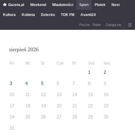
Gazeta.pl
Weekend
Wiadomości
Sport
Plotek
Next
Kultura
Kobieta
Dziecko
TOK FM
Avanti24
Poczta
Radio
Zaloguj się
sierpień 2026
Pn
Wt
Śr
Czw
Pt
Sob
Ndz
1
2
3
4
5
6
7
8
9
10
11
12
13
14
15
16
17
18
19
20
21
22
23
24
25
26
27
28
29
30
31