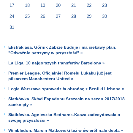
17
18
19
20
21
22
23
24
25
26
27
28
29
30
31
Ekstraklasa. Górnik Zabrze buduje i ma ciekawy plan.
"Odważnie patrzymy w przyszłość" »
La Liga. 10 najgorszych transferów Barcelony »
Premier League. Oficjalnie! Romelu Lukaku już jest
piłkarzem Manchesteru United »
Legia Warszawa sprowadziła obrońcę z Benfiki Lizbona »
Siatkówka. Skład Espadonu Szczecin na sezon 2017/2018
zamknięty »
Siatkówka. Agnieszka Bednarek-Kasza zadecydowała o
swojej przyszłości »
Wimbledon. Marcin Matkowski też w ćwierćfinale debla »