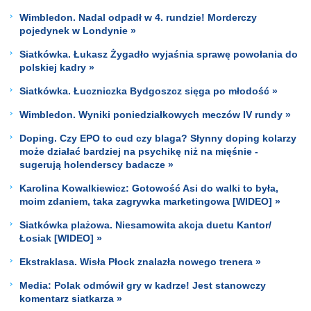
Wimbledon. Nadal odpadł w 4. rundzie! Morderczy
pojedynek w Londynie »
Siatkówka. Łukasz Żygadło wyjaśnia sprawę powołania do
polskiej kadry »
Siatkówka. Łuczniczka Bydgoszcz sięga po młodość »
Wimbledon. Wyniki poniedziałkowych meczów IV rundy »
Doping. Czy EPO to cud czy blaga? Słynny doping kolarzy
może działać bardziej na psychikę niż na mięśnie -
sugerują holenderscy badacze »
Karolina Kowalkiewicz: Gotowość Asi do walki to była,
moim zdaniem, taka zagrywka marketingowa [WIDEO] »
Siatkówka plażowa. Niesamowita akcja duetu Kantor/
Łosiak [WIDEO] »
Ekstraklasa. Wisła Płock znalazła nowego trenera »
Media: Polak odmówił gry w kadrze! Jest stanowczy
komentarz siatkarza »