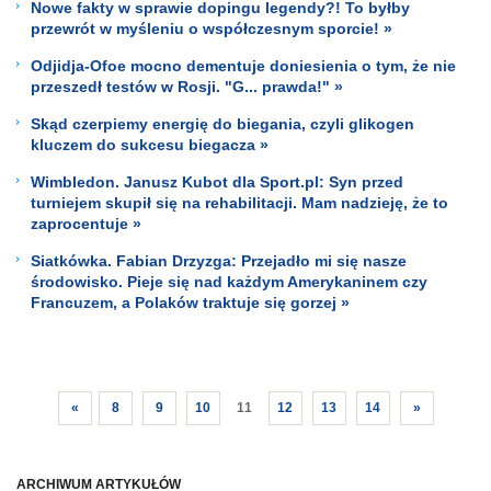
Nowe fakty w sprawie dopingu legendy?! To byłby
przewrót w myśleniu o współczesnym sporcie! »
Odjidja-Ofoe mocno dementuje doniesienia o tym, że nie
przeszedł testów w Rosji. "G... prawda!" »
Skąd czerpiemy energię do biegania, czyli glikogen
kluczem do sukcesu biegacza »
Wimbledon. Janusz Kubot dla Sport.pl: Syn przed
turniejem skupił się na rehabilitacji. Mam nadzieję, że to
zaprocentuje »
Siatkówka. Fabian Drzyzga: Przejadło mi się nasze
środowisko. Pieje się nad każdym Amerykaninem czy
Francuzem, a Polaków traktuje się gorzej »
«
8
9
10
11
12
13
14
»
ARCHIWUM ARTYKUŁÓW