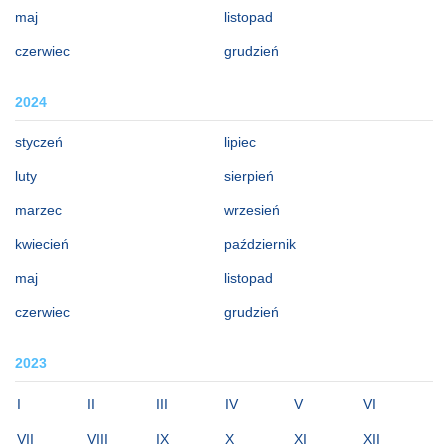
maj
listopad
czerwiec
grudzień
2024
styczeń
lipiec
luty
sierpień
marzec
wrzesień
kwiecień
październik
maj
listopad
czerwiec
grudzień
2023
I
II
III
IV
V
VI
VII
VIII
IX
X
XI
XII