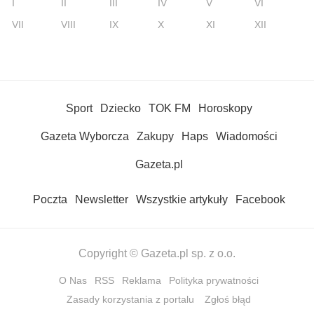
I
II
III
IV
V
VI
VII
VIII
IX
X
XI
XII
Sport
Dziecko
TOK FM
Horoskopy
Gazeta Wyborcza
Zakupy
Haps
Wiadomości
Gazeta.pl
Poczta
Newsletter
Wszystkie artykuły
Facebook
Copyright © Gazeta.pl sp. z o.o.
O Nas
RSS
Reklama
Polityka prywatności
Zasady korzystania z portalu
Zgłoś błąd