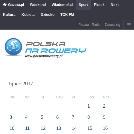
Gazeta.pl
Weekend
Wiadomości
Sport
Plotek
Next
Kultura
Kobieta
Dziecko
TOK FM
Poczta
Radio
Zaloguj się
lipiec 2017
Pn
Wt
Śr
Czw
Pt
Sob
Ndz
1
2
3
4
5
6
7
8
9
10
11
12
13
14
15
16