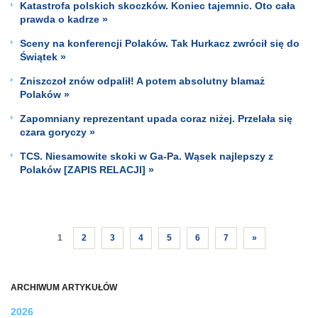
Katastrofa polskich skoczków. Koniec tajemnic. Oto cała
prawda o kadrze »
Sceny na konferencji Polaków. Tak Hurkacz zwrócił się do
Świątek »
Zniszczoł znów odpalił! A potem absolutny blamaż
Polaków »
Zapomniany reprezentant upada coraz niżej. Przelała się
czara goryczy »
TCS. Niesamowite skoki w Ga-Pa. Wąsek najlepszy z
Polaków [ZAPIS RELACJI] »
1
2
3
4
5
6
7
»
ARCHIWUM ARTYKUŁÓW
2026