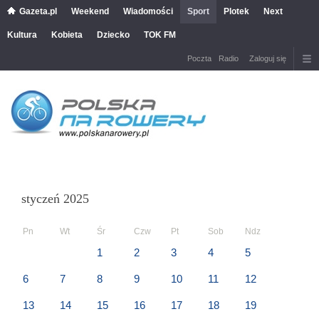
Gazeta.pl
Weekend
Wiadomości
Sport
Plotek
Next
Kultura
Kobieta
Dziecko
TOK FM
Poczta
Radio
Zaloguj się
styczeń 2025
Pn
Wt
Śr
Czw
Pt
Sob
Ndz
1
2
3
4
5
6
7
8
9
10
11
12
13
14
15
16
17
18
19