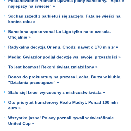
Postanowione! Romano ujawnia plany Barcelony. "Będzie
najlepszy na świecie" »
Sochan zszedł z parkietu i się zaczęło. Fatalne wieści na
koniec roku »
Barcelona upokorzona! La Liga tylko na to czekała.
Oficjalnie »
Radykalna decyzja Orlenu. Chodzi nawet o 170 mln zł »
Media: Gwiazdor podjął decyzję ws. swojej przyszłości »
To jest kosmos! Rekord świata zmiażdżony »
Donos do prokuratury na prezesa Lecha. Burza w klubie.
"Działania przestępcze" »
Stało się! Izrael wyrzucony z mistrzostw świata »
Oto priorytet transferowy Realu Madryt. Ponad 100 mln
euro »
Wszystko jasne! Polacy poznali rywali w ćwierćfinale
United Cup »