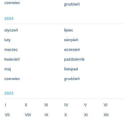
czerwiec
grudzień
2024
styczeń
lipiec
luty
sierpień
marzec
wrzesień
kwiecień
październik
maj
listopad
czerwiec
grudzień
2023
I
II
III
IV
V
VI
VII
VIII
IX
X
XI
XII