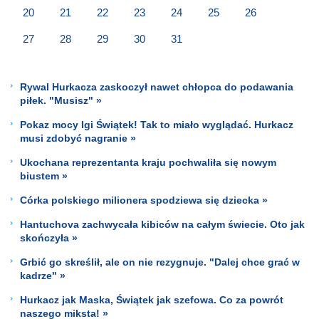
20
21
22
23
24
25
26
27
28
29
30
31
Rywal Hurkacza zaskoczył nawet chłopca do podawania
piłek. "Musisz" »
Pokaz mocy Igi Świątek! Tak to miało wyglądać. Hurkacz
musi zdobyć nagranie »
Ukochana reprezentanta kraju pochwaliła się nowym
biustem »
Córka polskiego milionera spodziewa się dziecka »
Hantuchova zachwycała kibiców na całym świecie. Oto jak
skończyła »
Grbić go skreślił, ale on nie rezygnuje. "Dalej chce grać w
kadrze" »
Hurkacz jak Maska, Świątek jak szefowa. Co za powrót
naszego miksta! »