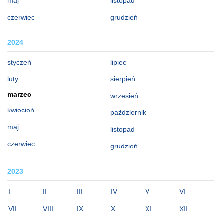
maj
listopad
czerwiec
grudzień
2024
styczeń
lipiec
luty
sierpień
marzec
wrzesień
kwiecień
październik
maj
listopad
czerwiec
grudzień
2023
I
II
III
IV
V
VI
VII
VIII
IX
X
XI
XII