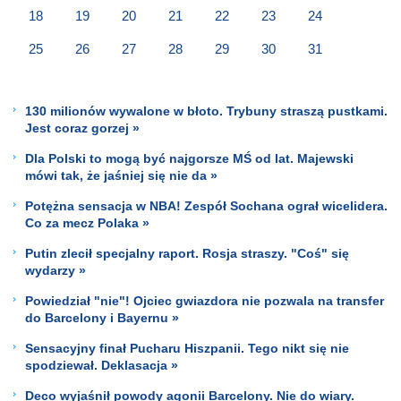
18
19
20
21
22
23
24
25
26
27
28
29
30
31
130 milionów wywalone w błoto. Trybuny straszą pustkami.
Jest coraz gorzej »
Dla Polski to mogą być najgorsze MŚ od lat. Majewski
mówi tak, że jaśniej się nie da »
Potężna sensacja w NBA! Zespół Sochana ograł wicelidera.
Co za mecz Polaka »
Putin zlecił specjalny raport. Rosja straszy. "Coś" się
wydarzy »
Powiedział "nie"! Ojciec gwiazdora nie pozwala na transfer
do Barcelony i Bayernu »
Sensacyjny finał Pucharu Hiszpanii. Tego nikt się nie
spodziewał. Deklasacja »
Deco wyjaśnił powody agonii Barcelony. Nie do wiary.