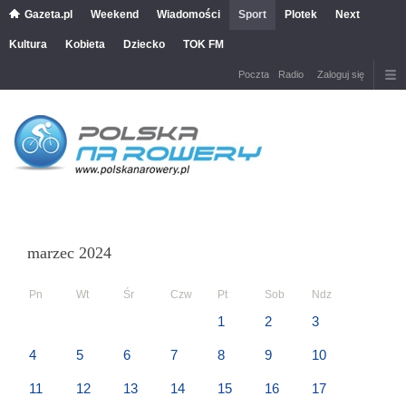
Gazeta.pl
Weekend
Wiadomości
Sport
Plotek
Next
Kultura
Kobieta
Dziecko
TOK FM
Poczta
Radio
Zaloguj się
marzec 2024
Pn
Wt
Śr
Czw
Pt
Sob
Ndz
1
2
3
4
5
6
7
8
9
10
11
12
13
14
15
16
17