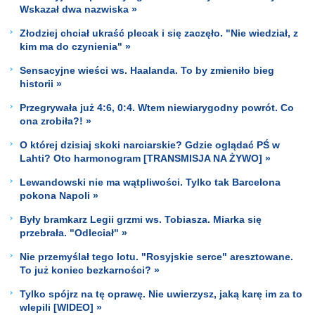
Wskazał dwa nazwiska »
Złodziej chciał ukraść plecak i się zaczęło. "Nie wiedział, z
kim ma do czynienia" »
Sensacyjne wieści ws. Haalanda. To by zmieniło bieg
historii »
Przegrywała już 4:6, 0:4. Wtem niewiarygodny powrót. Co
ona zrobiła?! »
O której dzisiaj skoki narciarskie? Gdzie oglądać PŚ w
Lahti? Oto harmonogram [TRANSMISJA NA ŻYWO] »
Lewandowski nie ma wątpliwości. Tylko tak Barcelona
pokona Napoli »
Były bramkarz Legii grzmi ws. Tobiasza. Miarka się
przebrała. "Odleciał" »
Nie przemyślał tego lotu. "Rosyjskie serce" aresztowane.
To już koniec bezkarności? »
Tylko spójrz na tę oprawę. Nie uwierzysz, jaką karę im za to
wlepili [WIDEO] »