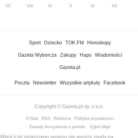
VII
VIII
IX
X
XI
XII
Sport
Dziecko
TOK FM
Horoskopy
Gazeta Wyborcza
Zakupy
Haps
Wiadomości
Gazeta.pl
Poczta
Newsletter
Wszystkie artykuły
Facebook
Copyright © Gazeta.pl sp. z o.o.
O Nas
RSS
Reklama
Polityka prywatności
Zasady korzystania z portalu
Zgłoś błąd
Właściciel niniejszego serwisu nie wyraża zgody na