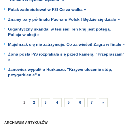
Polak zadebiutował w F3! Co za walka »
Znamy pary półfinału Pucharu Polski! Będzie się działo »
Gigantyczny skandal w tenisie! Ten kraj jest potęgą.
Policja w akcji »
Majchrzak się nie zatrzymuje. Co za wieści! Zagra w finale »
Żona posła PiS rozpłakała się przed kamerą. "Przepraszam"
»
Janowicz wypalił o Hurkaczu. "Krzywe ułożenie stóp,
przygarbienie" »
1
2
3
4
5
6
7
»
ARCHIWUM ARTYKUŁÓW