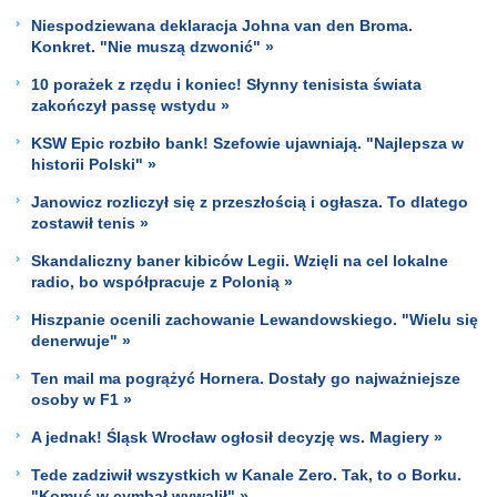
Niespodziewana deklaracja Johna van den Broma.
Konkret. "Nie muszą dzwonić" »
10 porażek z rzędu i koniec! Słynny tenisista świata
zakończył passę wstydu »
KSW Epic rozbiło bank! Szefowie ujawniają. "Najlepsza w
historii Polski" »
Janowicz rozliczył się z przeszłością i ogłasza. To dlatego
zostawił tenis »
Skandaliczny baner kibiców Legii. Wzięli na cel lokalne
radio, bo współpracuje z Polonią »
Hiszpanie ocenili zachowanie Lewandowskiego. "Wielu się
denerwuje" »
Ten mail ma pogrążyć Hornera. Dostały go najważniejsze
osoby w F1 »
A jednak! Śląsk Wrocław ogłosił decyzję ws. Magiery »
Tede zadziwił wszystkich w Kanale Zero. Tak, to o Borku.
"Komuś w cymbał wywalił" »