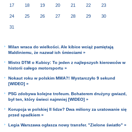
17
18
19
20
21
22
23
24
25
26
27
28
29
30
31
Milan wraca do wielkości. Ale kibice wciąż pamiętają
Maldiniemu, że nazwał ich śmieciami »
Mistrz DTM o Kubicy: To jeden z najlepszych kierowców w
historii całego motorsportu »
Nokaut roku w polskim MMA?! Wystarczyło 9 sekund
[WIDEO] »
PSG zdobywa kolejne trofeum. Bohaterem drużyny gwiazd,
był ten, który świeci najmniej [WIDEO] »
Korupcja w polskiej II lidze? Dwa miliony za uratowanie się
przed spadkiem »
Legia Warszawa ogłasza nowy transfer. "Zielone światło" »