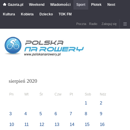
Gazeta.pl
Weekend
Wiadomości
Sport
Plotek
Next
Kultura
Kobieta
Dziecko
TOK FM
Poczta
Radio
Zaloguj się
sierpień 2020
Pn
Wt
Śr
Czw
Pt
Sob
Ndz
1
2
3
4
5
6
7
8
9
10
11
12
13
14
15
16