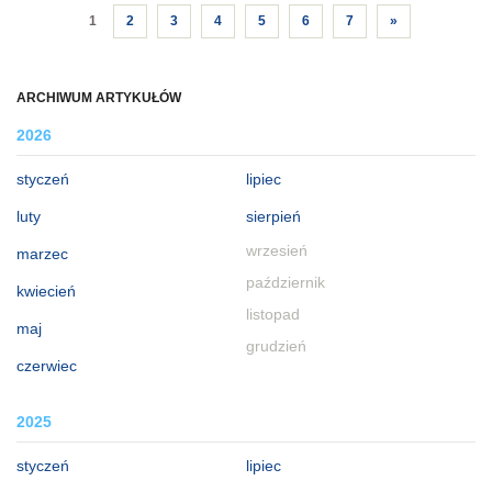
1
2
3
4
5
6
7
»
ARCHIWUM ARTYKUŁÓW
2026
styczeń
lipiec
luty
sierpień
wrzesień
marzec
październik
kwiecień
listopad
maj
grudzień
czerwiec
2025
styczeń
lipiec