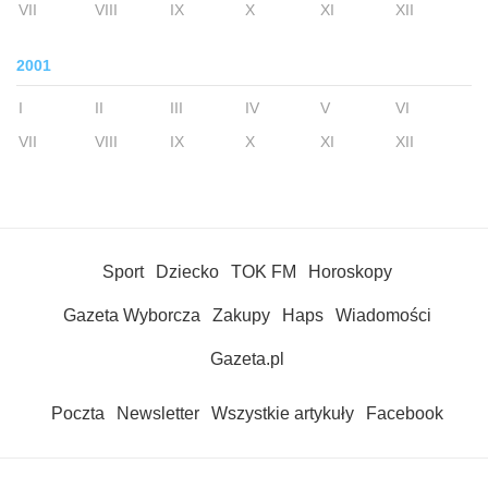
VII
VIII
IX
X
XI
XII
2001
I
II
III
IV
V
VI
VII
VIII
IX
X
XI
XII
Sport
Dziecko
TOK FM
Horoskopy
Gazeta Wyborcza
Zakupy
Haps
Wiadomości
Gazeta.pl
Poczta
Newsletter
Wszystkie artykuły
Facebook