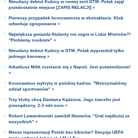
Nieudany debiut Kubicy w nowej serii DTM. Polak zajął
przedostatnie miejsce [ZAPIS RELACJI] »
Pierwszy przypadek koronawirusa w ekstraklasie. Klub
odwołuje zgrupowanie »
Największa gwiazda Atalanty nie zagra w Lidze Mistrzów?!
"Problemy osobiste" »
Nieudany debiut Kubicy w DTM. Polak wyprzedził tylko
jednego kierowcę »
Arkadiusz Milik rozstanie się z Napoli. Jest potwierdzenie!
»
Koronawirus wykryty w polskiej kadrze. "Wstrzymaliśmy
udział sportowców" »
Trzy kluby chcą Damiana Kądziora. Jego transfer jest
przesądzony. 2-3 mln euro »
Robert Lewandowski zawiódł Niemców. "Grał najdłużej ze
wszystkich" »
Mecze reprezentacji Polski bez kibiców? Decyzja UEFA
może wpłynąć też na el. LM i LE »