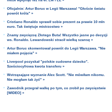
Oficjalnie: Artur Boruc w Legii Warszawa! "Głoście światu
powrót króla" »
Cristiano Ronaldo sprawił sobie prezent za prawie 10 mln
euro. Tak świętuje mistrzostwo »
Znamy zwycięzcę Złotego Buta! Wszystko jasne po decyzji
ws. Ronaldo. Lewandowski stracił wielką szansę »
Artur Boruc skomentował powrót do Legii Warszawa. "Nie
miałem pojęcia" »
Liverpool pozyskał "polskie cudowne dziecko".
Sześciocyfrowa kwota transferu »
Wstrząsające wyznanie Alex Scott. "Nie mówiłam nikomu.
Nie mogłam tak żyć" »
Zawodnik przegrał walkę po tym, co zrobił po zwycięstwie
[WIDEO] »