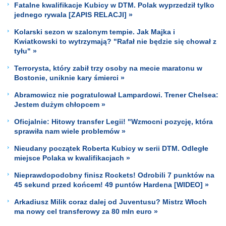
Fatalne kwalifikacje Kubicy w DTM. Polak wyprzedził tylko
jednego rywala [ZAPIS RELACJI] »
Kolarski sezon w szalonym tempie. Jak Majka i
Kwiatkowski to wytrzymają? "Rafał nie będzie się chował z
tyłu" »
Terrorysta, który zabił trzy osoby na mecie maratonu w
Bostonie, uniknie kary śmierci »
Abramowicz nie pogratulował Lampardowi. Trener Chelsea:
Jestem dużym chłopcem »
Oficjalnie: Hitowy transfer Legii! "Wzmocni pozycję, która
sprawiła nam wiele problemów »
Nieudany początek Roberta Kubicy w serii DTM. Odległe
miejsce Polaka w kwalifikacjach »
Nieprawdopodobny finisz Rockets! Odrobili 7 punktów na
45 sekund przed końcem! 49 puntów Hardena [WIDEO] »
Arkadiusz Milik coraz dalej od Juventusu? Mistrz Włoch
ma nowy cel transferowy za 80 mln euro »