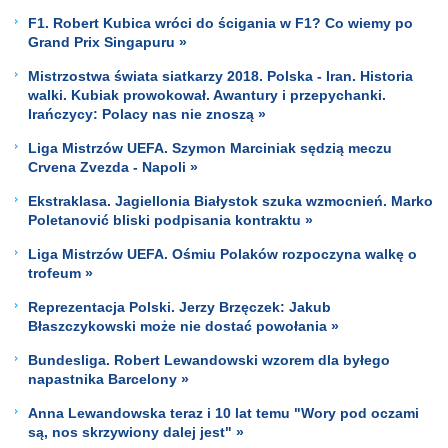
F1. Robert Kubica wróci do ścigania w F1? Co wiemy po
Grand Prix Singapuru »
Mistrzostwa świata siatkarzy 2018. Polska - Iran. Historia
walki. Kubiak prowokował. Awantury i przepychanki.
Irańczycy: Polacy nas nie znoszą »
Liga Mistrzów UEFA. Szymon Marciniak sędzią meczu
Crvena Zvezda - Napoli »
Ekstraklasa. Jagiellonia Białystok szuka wzmocnień. Marko
Poletanović bliski podpisania kontraktu »
Liga Mistrzów UEFA. Ośmiu Polaków rozpoczyna walkę o
trofeum »
Reprezentacja Polski. Jerzy Brzęczek: Jakub
Błaszczykowski może nie dostać powołania »
Bundesliga. Robert Lewandowski wzorem dla byłego
napastnika Barcelony »
Anna Lewandowska teraz i 10 lat temu "Wory pod oczami
są, nos skrzywiony dalej jest" »