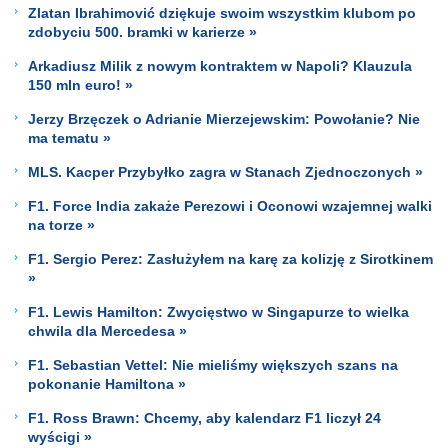
Zlatan Ibrahimović dziękuje swoim wszystkim klubom po
zdobyciu 500. bramki w karierze »
Arkadiusz Milik z nowym kontraktem w Napoli? Klauzula
150 mln euro! »
Jerzy Brzęczek o Adrianie Mierzejewskim: Powołanie? Nie
ma tematu »
MLS. Kacper Przybyłko zagra w Stanach Zjednoczonych »
F1. Force India zakaże Perezowi i Oconowi wzajemnej walki
na torze »
F1. Sergio Perez: Zasłużyłem na karę za kolizję z Sirotkinem
»
F1. Lewis Hamilton: Zwycięstwo w Singapurze to wielka
chwila dla Mercedesa »
F1. Sebastian Vettel: Nie mieliśmy większych szans na
pokonanie Hamiltona »
F1. Ross Brawn: Chcemy, aby kalendarz F1 liczył 24
wyścigi »