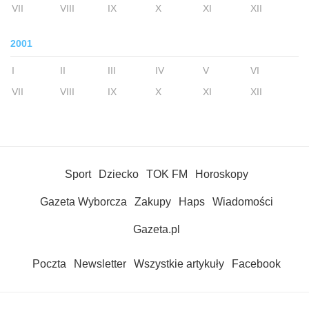
VII
VIII
IX
X
XI
XII
2001
I
II
III
IV
V
VI
VII
VIII
IX
X
XI
XII
Sport
Dziecko
TOK FM
Horoskopy
Gazeta Wyborcza
Zakupy
Haps
Wiadomości
Gazeta.pl
Poczta
Newsletter
Wszystkie artykuły
Facebook