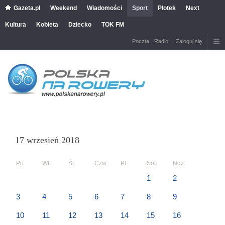
Gazeta.pl
Weekend
Wiadomości
Sport
Plotek
Next
Kultura
Kobieta
Dziecko
TOK FM
Poczta
Radio
Zaloguj się
17 wrzesień 2018
Pn
Wt
Śr
Czw
Pt
Sob
Ndz
1
2
3
4
5
6
7
8
9
10
11
12
13
14
15
16