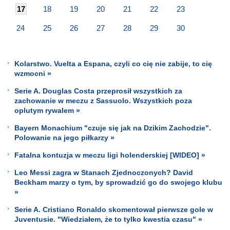
17
18
19
20
21
22
23
24
25
26
27
28
29
30
Kolarstwo. Vuelta a Espana, czyli co cię nie zabije, to cię
wzmocni »
Serie A. Douglas Costa przeprosił wszystkich za
zachowanie w meczu z Sassuolo. Wszystkich poza
oplutym rywalem »
Bayern Monachium "czuje się jak na Dzikim Zachodzie".
Polowanie na jego piłkarzy »
Fatalna kontuzja w meczu ligi holenderskiej [WIDEO] »
Leo Messi zagra w Stanach Zjednoczonych? David
Beckham marzy o tym, by sprowadzić go do swojego klubu
»
Serie A. Cristiano Ronaldo skomentował pierwsze gole w
Juventusie. "Wiedziałem, że to tylko kwestia czasu" »