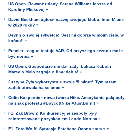
US Open. Rewanż udany. Serena Williams lepsza od
Karoliny Pliskovej »
David Beckham ogłosił nazwę swojego klubu. Inter Miami
w 2020 roku? »
Deynn o swojej sylwetce: 'Jest mi dobrze w moim ciele, w
końcu!' »
Premier League testuje VAR. Od przyszłego sezonu może
być normą »
US Open. Gospodarze nie dali rady. Łukasz Kubot i
Marcelo Melo zagrają o finał debla! »
Justyna Żyła wykorzystuje swoje '5 minut'. Tym razem
zadebiutowała na ściance »
Colin Kaepernick nową twarzą Nike. Amerykanie palą buty
na znak protestu #BoycottNike #JustBurnIt »
F1. Zak Brown: Konkurencyjne zespoły były
zainteresowane pozyskaniem Lando Norrisa »
F1. Toto Wolff: Sytuacja Estebana Ocona stała się