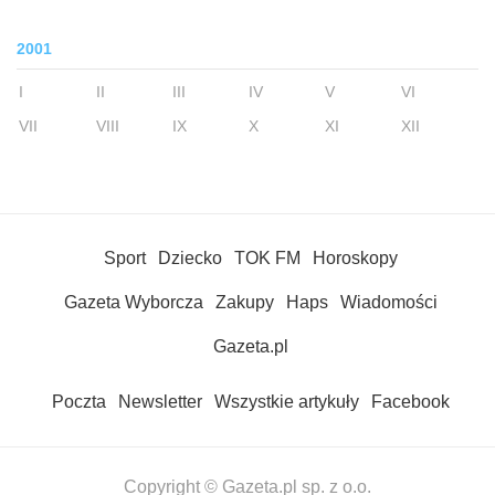
2001
I
II
III
IV
V
VI
VII
VIII
IX
X
XI
XII
Sport
Dziecko
TOK FM
Horoskopy
Gazeta Wyborcza
Zakupy
Haps
Wiadomości
Gazeta.pl
Poczta
Newsletter
Wszystkie artykuły
Facebook
Copyright © Gazeta.pl sp. z o.o.