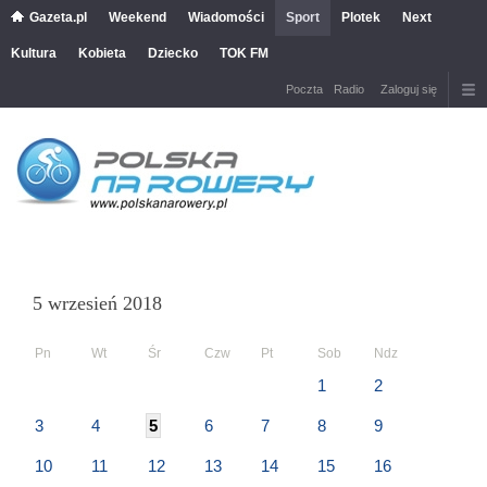
Gazeta.pl
Weekend
Wiadomości
Sport
Plotek
Next
Kultura
Kobieta
Dziecko
TOK FM
Poczta
Radio
Zaloguj się
5 wrzesień 2018
Pn
Wt
Śr
Czw
Pt
Sob
Ndz
1
2
3
4
5
6
7
8
9
10
11
12
13
14
15
16