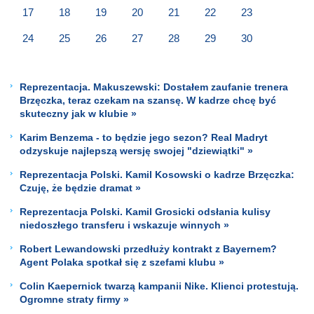
17
18
19
20
21
22
23
24
25
26
27
28
29
30
Reprezentacja. Makuszewski: Dostałem zaufanie trenera
Brzęczka, teraz czekam na szansę. W kadrze chcę być
skuteczny jak w klubie »
Karim Benzema - to będzie jego sezon? Real Madryt
odzyskuje najlepszą wersję swojej "dziewiątki" »
Reprezentacja Polski. Kamil Kosowski o kadrze Brzęczka:
Czuję, że będzie dramat »
Reprezentacja Polski. Kamil Grosicki odsłania kulisy
niedoszłego transferu i wskazuje winnych »
Robert Lewandowski przedłuży kontrakt z Bayernem?
Agent Polaka spotkał się z szefami klubu »
Colin Kaepernick twarzą kampanii Nike. Klienci protestują.
Ogromne straty firmy »