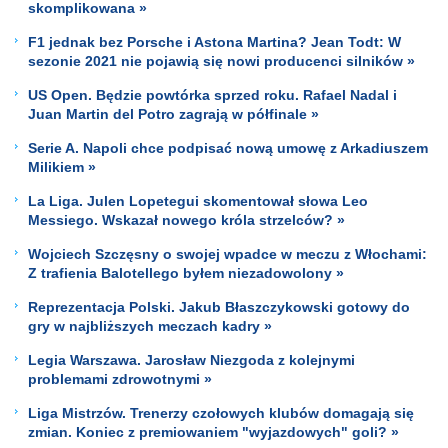
skomplikowana »
F1 jednak bez Porsche i Astona Martina? Jean Todt: W
sezonie 2021 nie pojawią się nowi producenci silników »
US Open. Będzie powtórka sprzed roku. Rafael Nadal i
Juan Martin del Potro zagrają w półfinale »
Serie A. Napoli chce podpisać nową umowę z Arkadiuszem
Milikiem »
La Liga. Julen Lopetegui skomentował słowa Leo
Messiego. Wskazał nowego króla strzelców? »
Wojciech Szczęsny o swojej wpadce w meczu z Włochami:
Z trafienia Balotellego byłem niezadowolony »
Reprezentacja Polski. Jakub Błaszczykowski gotowy do
gry w najbliższych meczach kadry »
Legia Warszawa. Jarosław Niezgoda z kolejnymi
problemami zdrowotnymi »
Liga Mistrzów. Trenerzy czołowych klubów domagają się
zmian. Koniec z premiowaniem "wyjazdowych" goli? »