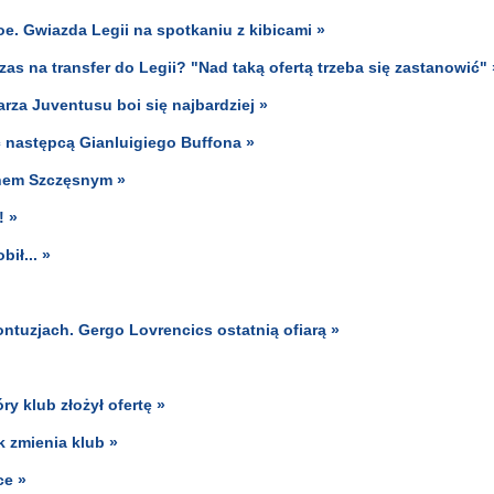
foe. Gwiazda Legii na spotkaniu z kibicami »
zas na transfer do Legii? "Nad taką ofertą trzeba się zastanowić" 
arza Juventusu boi się najbardziej »
ć następcą Gianluigiego Buffona »
chem Szczęsnym »
! »
bił... »
ontuzjach. Gergo Lovrencics ostatnią ofiarą »
y klub złożył ofertę »
 zmienia klub »
ce »