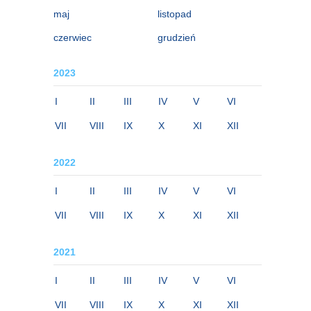
maj
listopad
czerwiec
grudzień
2023
I
II
III
IV
V
VI
VII
VIII
IX
X
XI
XII
2022
I
II
III
IV
V
VI
VII
VIII
IX
X
XI
XII
2021
I
II
III
IV
V
VI
VII
VIII
IX
X
XI
XII