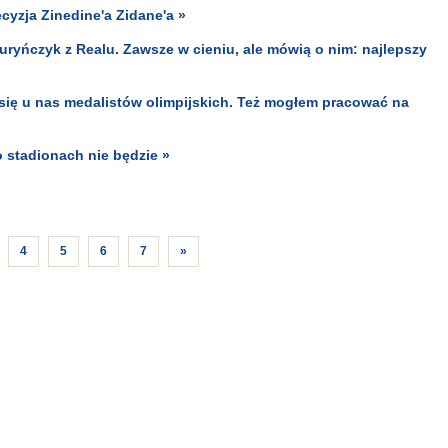
cyzja Zinedine'a Zidane'a »
 turyńczyk z Realu. Zawsze w cieniu, ale mówią o nim: najlepszy
się u nas medalistów olimpijskich. Też mogłem pracować na
o stadionach nie będzie »
4
5
6
7
»