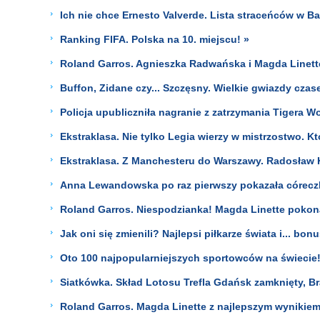
Ich nie chce Ernesto Valverde. Lista straceńców w Ba
Ranking FIFA. Polska na 10. miejscu! »
Roland Garros. Agnieszka Radwańska i Magda Linette w
Buffon, Zidane czy... Szczęsny. Wielkie gwiazdy cz
Policja upubliczniła nagranie z zatrzymania Tigera 
Ekstraklasa. Nie tylko Legia wierzy w mistrzostwo. Kt
Ekstraklasa. Z Manchesteru do Warszawy. Radosław K
Anna Lewandowska po raz pierwszy pokazała córeczkę
Roland Garros. Niespodzianka! Magda Linette poko
Jak oni się zmienili? Najlepsi piłkarze świata i... bonu
Oto 100 najpopularniejszych sportowców na świecie
Siatkówka. Skład Lotosu Trefla Gdańsk zamknięty, B
Roland Garros. Magda Linette z najlepszym wynikiem w