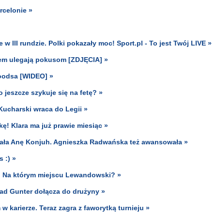
rcelonie »
 III rundzie. Polki pokazały moc! Sport.pl - To jest Twój LIVE »
asem ulegają pokusom [ZDJĘCIA] »
Woodsa [WIDEO] »
o jeszcze szykuje się na fetę? »
ucharski wraca do Legii »
! Klara ma już prawie miesiąc »
nała Anę Konjuh. Agnieszka Radwańska też awansowała »
s :) »
! Na którym miejscu Lewandowski? »
rad Gunter dołącza do drużyny »
 karierze. Teraz zagra z faworytką turnieju »