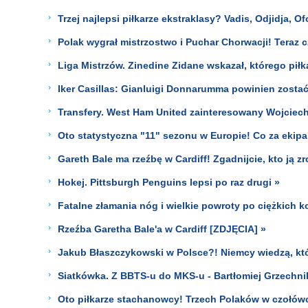
Trzej najlepsi piłkarze ekstraklasy? Vadis, Odjidja, O
Polak wygrał mistrzostwo i Puchar Chorwacji! Teraz c
Liga Mistrzów. Zinedine Zidane wskazał, którego piłk
Iker Casillas: Gianluigi Donnarumma powinien zosta
Transfery. West Ham United zainteresowany Wojcie
Oto statystyczna "11" sezonu w Europie! Co za ekipa
Gareth Bale ma rzeźbę w Cardiff! Zgadnijcie, kto ją zro
Hokej. Pittsburgh Penguins lepsi po raz drugi »
Fatalne złamania nóg i wielkie powroty po ciężkich k
Rzeźba Garetha Bale'a w Cardiff [ZDJĘCIA] »
Jakub Błaszczykowski w Polsce?! Niemcy wiedzą, któr
Siatkówka. Z BBTS-u do MKS-u - Bartłomiej Grzechnik
Oto piłkarze stachanowcy! Trzech Polaków w czołów