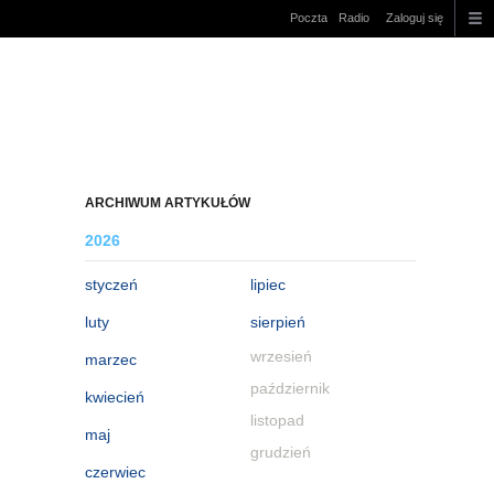
Poczta
Radio
Zaloguj się
ARCHIWUM ARTYKUŁÓW
2026
styczeń
lipiec
luty
sierpień
wrzesień
marzec
październik
kwiecień
listopad
maj
grudzień
czerwiec