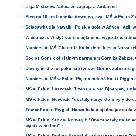
Liga Mistrzów. Nafciarze zagrają z Vardarem! »
Bieg na 10 km techniką dowolną, czyli MŚ w Falun Z 
Ściągawka dla Nawałki. Polskie gole w Afryce i Azji
Wiceprezes Wisły: Kto nie pęknie na wyjeździe, odni
Narciarskie MŚ. Charlotte Kalla złota, klęska Norweże
Socios Górnik oficjalnym partnerem Górnika Zabrze. 
Dawny mistrz niepokoi się tym, że Górnik Zabrze zagra
Narciarskie MŚ w Falun. Piękna radość Kalli i Digg
MŚ w Falun. Łuszczek: Trzeba się bać Bjoergen, a ni
MŚ w Falun. Norweżki "dostały narty, które były do d.
Trener Robert Prygiel: Nasza hala niejedne już cuda w
MŚ w Falun. Szok w Norwegii: "One tańczyły na śniegu
wynik w historii" »
MŚ w Falun. Budny: Norweżki podmęczone przez Puc