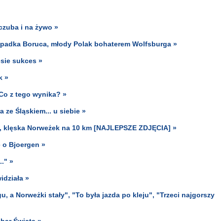
czuba i na żywo »
, wpadka Boruca, młody Polak bohaterem Wolfsburga »
esie sukces »
k »
Co z tego wynika? »
 ze Śląskiem... u siebie »
ins, klęska Norweżek na 10 km [NAJLEPSZE ZDJĘCIA] »
e o Bjoergen »
.." »
idziała »
, a Norweżki stały", "To była jazda po kleju", "Trzeci najgorszy
har Świata »