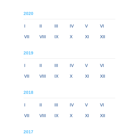
2020
I
II
III
IV
V
VI
VII
VIII
IX
X
XI
XII
2019
I
II
III
IV
V
VI
VII
VIII
IX
X
XI
XII
2018
I
II
III
IV
V
VI
VII
VIII
IX
X
XI
XII
2017