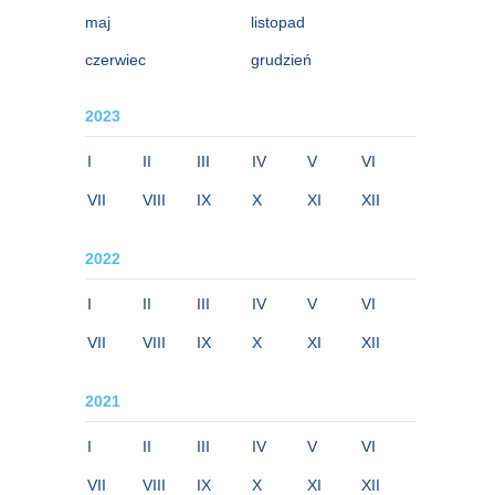
maj
listopad
czerwiec
grudzień
2023
I
II
III
IV
V
VI
VII
VIII
IX
X
XI
XII
2022
I
II
III
IV
V
VI
VII
VIII
IX
X
XI
XII
2021
I
II
III
IV
V
VI
VII
VIII
IX
X
XI
XII