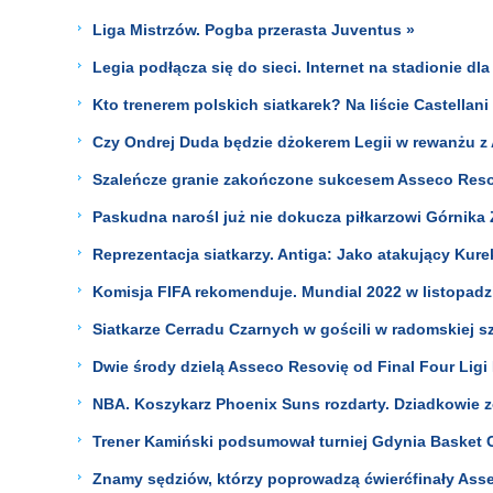
Liga Mistrzów. Pogba przerasta Juventus »
Legia podłącza się do sieci. Internet na stadionie dl
Kto trenerem polskich siatkarek? Na liście Castellani
Czy Ondrej Duda będzie dżokerem Legii w rewanżu z
Szaleńcze granie zakończone sukcesem Asseco Reso
Paskudna narośl już nie dokucza piłkarzowi Górnika 
Reprezentacja siatkarzy. Antiga: Jako atakujący Kur
Komisja FIFA rekomenduje. Mundial 2022 w listopadzi
Siatkarze Cerradu Czarnych w gościli w radomskiej s
Dwie środy dzielą Asseco Resovię od Final Four Ligi
NBA. Koszykarz Phoenix Suns rozdarty. Dziadkowie zo
Trener Kamiński podsumował turniej Gdynia Basket 
Znamy sędziów, którzy poprowadzą ćwierćfinały Asse