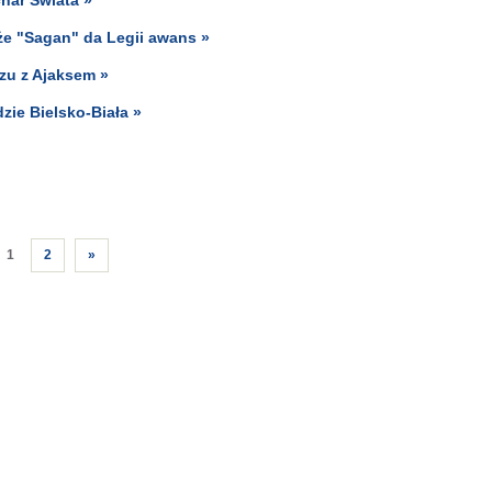
że "Sagan" da Legii awans »
zu z Ajaksem »
zie Bielsko-Biała »
1
2
»