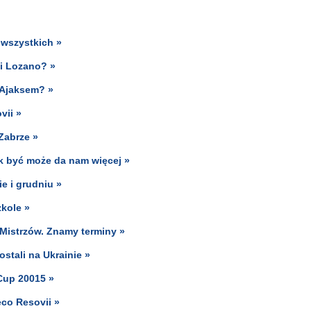
a wszystkich »
 i Lozano? »
 Ajaksem? »
vii »
Zabrze »
ek być może da nam więcej »
e i grudniu »
zkole »
 Mistrzów. Znamy terminy »
stali na Ukrainie »
Cup 20015 »
co Resovii »