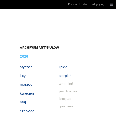
Poczta
Radio
Zaloguj się
ARCHIWUM ARTYKUŁÓW
2026
styczeń
lipiec
luty
sierpień
wrzesień
marzec
październik
kwiecień
listopad
maj
grudzień
czerwiec