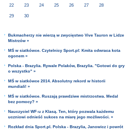
22
23
24
25
26
27
28
29
30
Bukmacherzy nie wierzą w zwycięstwo Vive Tauron w Lidze
Mistrzów »
MŚ w siatkówce. Czytelnicy Sport.pl: Kmita odwraca kota
ogonem »
Polska - Brazylia. Rywale Polaków, Brazylia. "Gotowi do gry
o wszystko" »
MŚ w siatkówce 2014. Absolutny rekord w historii
mundiali! »
MŚ w siatkówce. Ruszają prawdziwe mistrzostwa. Medal
bez pomocy? »
Nauczyciel WF-u z Klasą. Ten, który pozwala każdemu
uczniowi odnieść sukces na miarę jego możliwości. »
Rozkład dnia Sport.pl. Polska - Brazylia, Janowicz i powrót