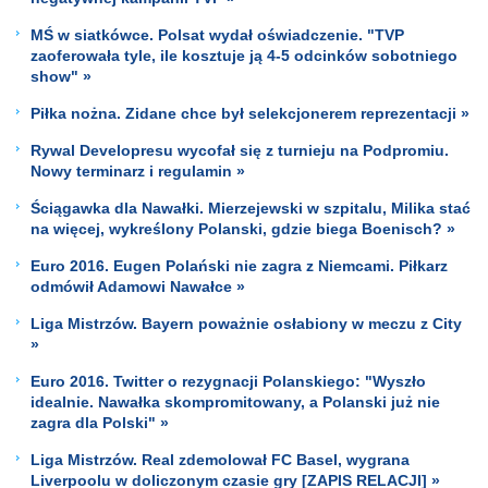
MŚ w siatkówce. Polsat wydał oświadczenie. "TVP
zaoferowała tyle, ile kosztuje ją 4-5 odcinków sobotniego
show" »
Piłka nożna. Zidane chce był selekcjonerem reprezentacji »
Rywal Developresu wycofał się z turnieju na Podpromiu.
Nowy terminarz i regulamin »
Ściągawka dla Nawałki. Mierzejewski w szpitalu, Milika stać
na więcej, wykreślony Polanski, gdzie biega Boenisch? »
Euro 2016. Eugen Polański nie zagra z Niemcami. Piłkarz
odmówił Adamowi Nawałce »
Liga Mistrzów. Bayern poważnie osłabiony w meczu z City
»
Euro 2016. Twitter o rezygnacji Polanskiego: "Wyszło
idealnie. Nawałka skompromitowany, a Polanski już nie
zagra dla Polski" »
Liga Mistrzów. Real zdemolował FC Basel, wygrana
Liverpoolu w doliczonym czasie gry [ZAPIS RELACJI] »