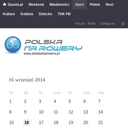
Gazeta.pl
Weekend
Wiadomości
Sport
Plotek
Next
Kultura
Kobieta
Dziecko
TOK FM
Poczta
Radio
Zaloguj się
16 wrzesień 2014
Pn
Wt
Śr
Czw
Pt
Sob
Ndz
1
2
3
4
5
6
7
8
9
10
11
12
13
14
15
16
17
18
19
20
21