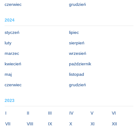
czerwiec
grudzień
2024
styczeń
lipiec
luty
sierpień
marzec
wrzesień
kwiecień
październik
maj
listopad
czerwiec
grudzień
2023
I
II
III
IV
V
VI
VII
VIII
IX
X
XI
XII