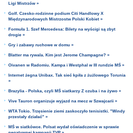
Ligi Mistrzów »
Golf. Czesko-rodzinne podium Citi Handlowy X
Międzynarodowych Mistrzostw Polski Kobiet »
Formuła 1. Szef Mercedesa: Bilety na wyścigi są zbyt
drogie »
Gry i zabawy ruchowe w domu »
Blatter ma rywala. Kim jest Jerome Champagne? »
Oivanen w Radomiu. Kampa i Westphal w III rundzie MŚ »
Internet żegna Unibax. Tak sieć kpiła z żużlowego Torunia
»
Brazylia - Polska, czyli MŚ siatkarzy Z czuba i na żywo »
Vive Tauron organizuje wyjazd na mecz w Szwajcarii »
WTA Tokio. Trzęsienie ziemi zaskoczyło tenisistki. "Windy
przestały działać" »
MŚ w siatkówce. Polsat wydał oświadczenie w sprawie
negatywnej kampanii TVP »