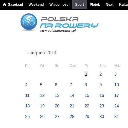
Gazeta.pl
Weekend
Wiadomości
Sport
Plotek
Next
Kultu
1 sierpień 2014
Pn
Wt
Śr
Czw
Pt
Sob
Ndz
1
2
3
4
5
6
7
8
9
10
11
12
13
14
15
16
17
18
19
20
21
22
23
24
25
26
27
28
29
30
31