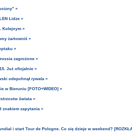
ucizny" »
LEN Lidze »
i. Kolejnym »
ywny żartowniś »
eptaku »
orussia zagrożone »
. Już oficjalnie »
ski odepchnął rywala »
dzie w Bieruniu [FOTO+WIDEO] »
strzostw świata »
d znakiem zapytania »
 mundial i start Tour de Pologne. Co się dzieje w weekend? [ROZKŁ