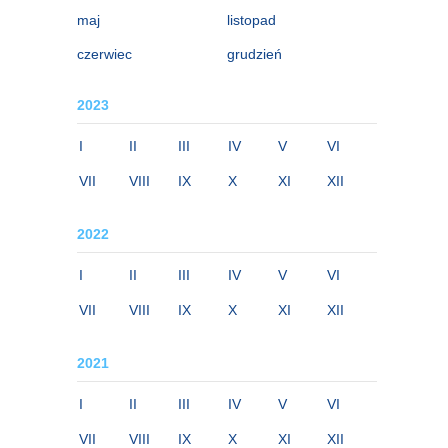
maj
listopad
czerwiec
grudzień
2023
I
II
III
IV
V
VI
VII
VIII
IX
X
XI
XII
2022
I
II
III
IV
V
VI
VII
VIII
IX
X
XI
XII
2021
I
II
III
IV
V
VI
VII
VIII
IX
X
XI
XII