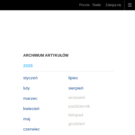
Poczta
Radio
Zaloguj się
ARCHIWUM ARTYKUŁÓW
2026
styczeń
lipiec
luty
sierpień
wrzesień
marzec
październik
kwiecień
listopad
maj
grudzień
czerwiec