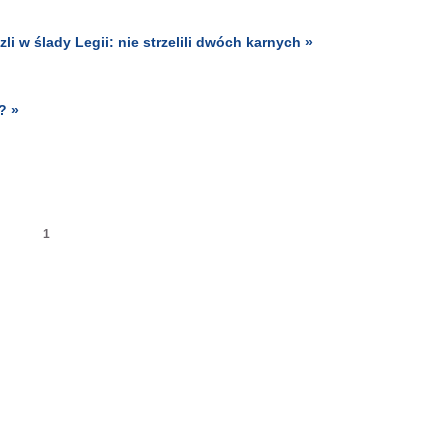
w ślady Legii: nie strzelili dwóch karnych »
? »
1