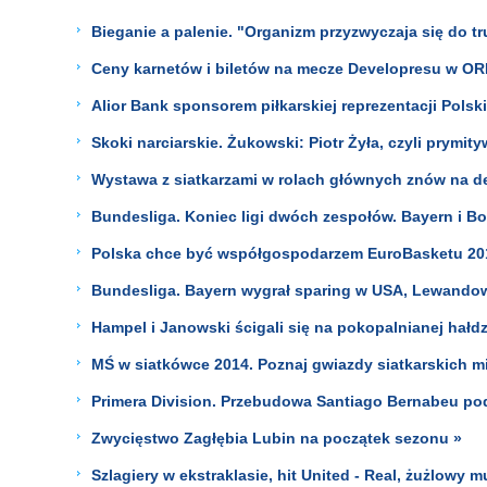
Bieganie a palenie. "Organizm przyzwyczaja się do tr
Ceny karnetów i biletów na mecze Developresu w OR
Alior Bank sponsorem piłkarskiej reprezentacji Polsk
Skoki narciarskie. Żukowski: Piotr Żyła, czyli prymit
Wystawa z siatkarzami w rolach głównych znów na d
Bundesliga. Koniec ligi dwóch zespołów. Bayern i B
Polska chce być współgospodarzem EuroBasketu 2015
Bundesliga. Bayern wygrał sparing w USA, Lewandow
Hampel i Janowski ścigali się na pokopalnianej hał
MŚ w siatkówce 2014. Poznaj gwiazdy siatkarskich mi
Primera Division. Przebudowa Santiago Bernabeu po
Zwycięstwo Zagłębia Lubin na początek sezonu »
Szlagiery w ekstraklasie, hit United - Real, żużlowy