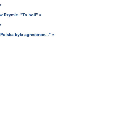
»
w Rzymie. "To boli" »
»
Polska była agresorem..." »