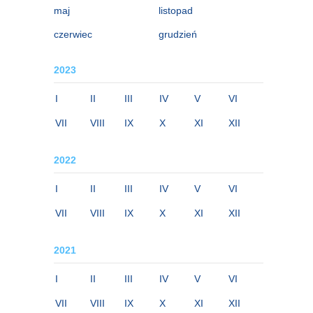
maj
listopad
czerwiec
grudzień
2023
I
II
III
IV
V
VI
VII
VIII
IX
X
XI
XII
2022
I
II
III
IV
V
VI
VII
VIII
IX
X
XI
XII
2021
I
II
III
IV
V
VI
VII
VIII
IX
X
XI
XII