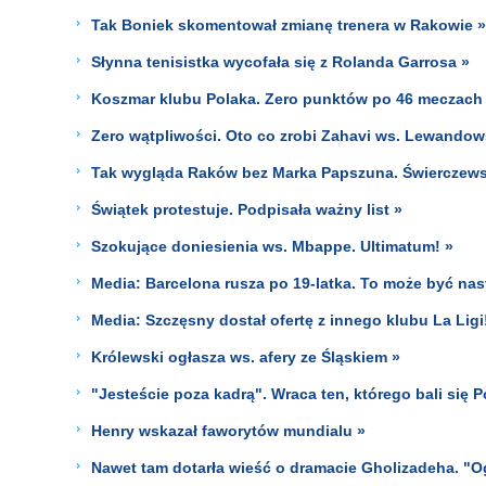
Tak Boniek skomentował zmianę trenera w Rakowie »
Słynna tenisistka wycofała się z Rolanda Garrosa »
Koszmar klubu Polaka. Zero punktów po 46 meczach
Zero wątpliwości. Oto co zrobi Zahavi ws. Lewandow
Tak wygląda Raków bez Marka Papszuna. Świerczewsk
Świątek protestuje. Podpisała ważny list »
Szokujące doniesienia ws. Mbappe. Ultimatum! »
Media: Barcelona rusza po 19-latka. To może być n
Media: Szczęsny dostał ofertę z innego klubu La Ligi
Królewski ogłasza ws. afery ze Śląskiem »
"Jesteście poza kadrą". Wraca ten, którego bali się P
Henry wskazał faworytów mundialu »
Nawet tam dotarła wieść o dramacie Gholizadeha. "O