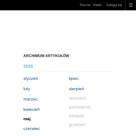
Poczta
Radio
Zaloguj się
ARCHIWUM ARTYKUŁÓW
2026
styczeń
lipiec
luty
sierpień
wrzesień
marzec
październik
kwiecień
listopad
maj
grudzień
czerwiec