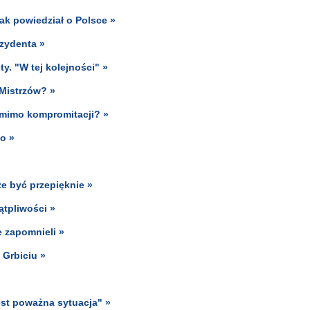
Tak powiedział o Polsce »
ezydenta »
y. "W tej kolejności" »
i Mistrzów? »
 mimo kompromitacji? »
o »
że być przepięknie »
tpliwości »
e zapomnieli »
 Grbiciu »
est poważna sytuacja" »