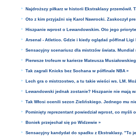
Najdroższy piłkarz w historii Ekstraklasy przemówił. 
Oto z kim przyjaźni się Karol Nawrocki. Zaskoczył pr
Hiszpanie wprost o Lewandowskim. Oto jego priorytet
Arsenal - Atletico. Gdzie i kiedy oglądać półfinał Lig
Sensacyjny scenariusz dla mistrzów świata. Mundial
Pierwsze trofeum w karierze Mateusza Musiałowskieg
Tak zagrali Knicks bez Sochana w półfinale NBA »
Lech gra o mistrzostwo, a tu takie wieści ws. LM. Mo
Lewandowski jednak zostanie? Hiszpanie nie mają wą
Tak Włosi ocenili sezon Zielińskiego. Jednego mu ni
Pominięty reprezentant powiedział wprost, co myśli o
Boniek przejechał się po Widzewie »
Sensacyjny kandydat do spadku z Ekstraklasy. "To j