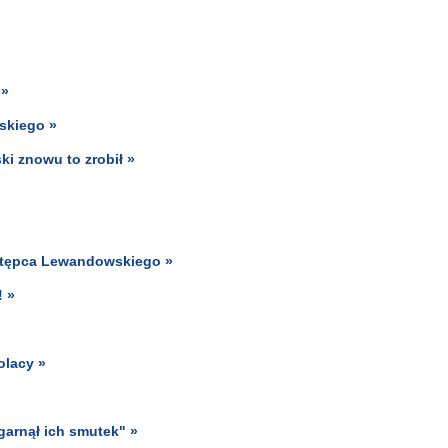
 »
skiego »
i znowu to zrobił »
astępca Lewandowskiego »
! »
olacy »
garnął ich smutek" »