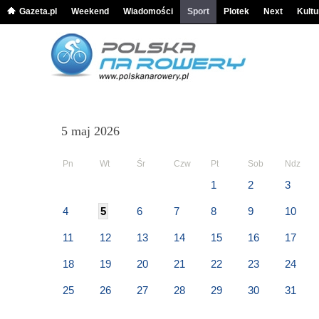
Gazeta.pl
Weekend
Wiadomości
Sport
Plotek
Next
Kultu
5 maj 2026
Pn
Wt
Śr
Czw
Pt
Sob
Ndz
1
2
3
4
5
6
7
8
9
10
11
12
13
14
15
16
17
18
19
20
21
22
23
24
25
26
27
28
29
30
31