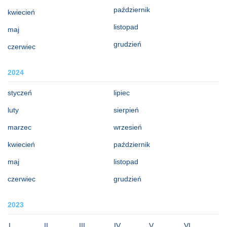
październik
kwiecień
listopad
maj
grudzień
czerwiec
2024
styczeń
lipiec
luty
sierpień
marzec
wrzesień
kwiecień
październik
maj
listopad
czerwiec
grudzień
2023
I
II
III
IV
V
VI