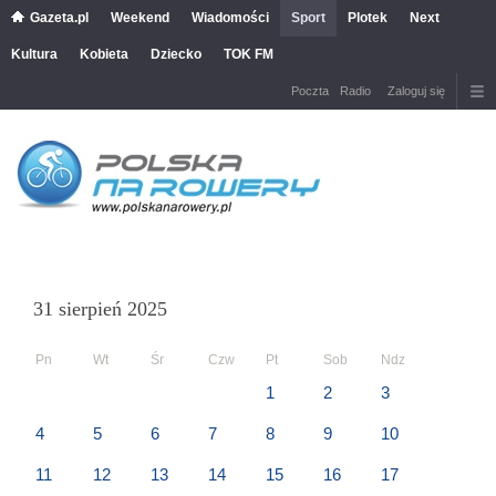
Gazeta.pl
Weekend
Wiadomości
Sport
Plotek
Next
Kultura
Kobieta
Dziecko
TOK FM
Poczta
Radio
Zaloguj się
31 sierpień 2025
Pn
Wt
Śr
Czw
Pt
Sob
Ndz
1
2
3
4
5
6
7
8
9
10
11
12
13
14
15
16
17