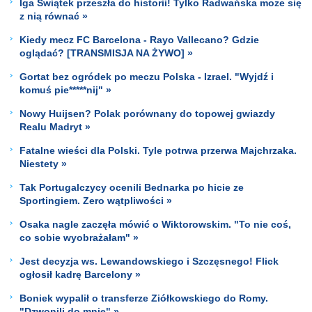
Iga Świątek przeszła do historii! Tylko Radwańska może się
z nią równać »
Kiedy mecz FC Barcelona - Rayo Vallecano? Gdzie
oglądać? [TRANSMISJA NA ŻYWO] »
Gortat bez ogródek po meczu Polska - Izrael. "Wyjdź i
komuś pie*****nij" »
Nowy Huijsen? Polak porównany do topowej gwiazdy
Realu Madryt »
Fatalne wieści dla Polski. Tyle potrwa przerwa Majchrzaka.
Niestety »
Tak Portugalczycy ocenili Bednarka po hicie ze
Sportingiem. Zero wątpliwości »
Osaka nagle zaczęła mówić o Wiktorowskim. "To nie coś,
co sobie wyobrażałam" »
Jest decyzja ws. Lewandowskiego i Szczęsnego! Flick
ogłosił kadrę Barcelony »
Boniek wypalił o transferze Ziółkowskiego do Romy.
"Dzwonili do mnie" »