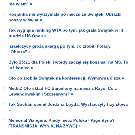
nie wiem" »
Rosjanka nie wytrzymała po meczu ze Świątek. Obrazki
poszły w świat »
Tak wygląda ranking WTA po tym, jak grała Świątek w III
rundzie US Open »
Izraelczycy grożą skargą po tym, co zrobili Polacy.
"Obraza" »
Było 25:21 dla Polski i wtedy zaczął się koszmar na MŚ. To
już koniec »
Oto co zrobiła Świątek na konferencji. Wymowna cisza »
Media: Oto skład FC Barcelony na mecz z Rayo. Co z
Lewandowskim i Szczęsnym? »
Tak Sochan ocenił Jordana Loyda. Wystarczyły trzy słowa
»
Memoriał Wangera. Kiedy mecz Polska - Argentyna?
[TRANSMISJA, WYNIK, NA ŻYWO] »