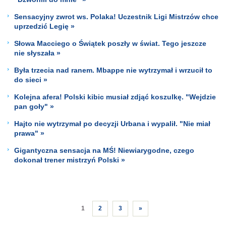
Sensacyjny zwrot ws. Polaka! Uczestnik Ligi Mistrzów chce
uprzedzić Legię »
Słowa Macciego o Świątek poszły w świat. Tego jeszcze
nie słyszała »
Była trzecia nad ranem. Mbappe nie wytrzymał i wrzucił to
do sieci »
Kolejna afera! Polski kibic musiał zdjąć koszulkę. "Wejdzie
pan goły" »
Hajto nie wytrzymał po decyzji Urbana i wypalił. "Nie miał
prawa" »
Gigantyczna sensacja na MŚ! Niewiarygodne, czego
dokonał trener mistrzyń Polski »
1
2
3
»