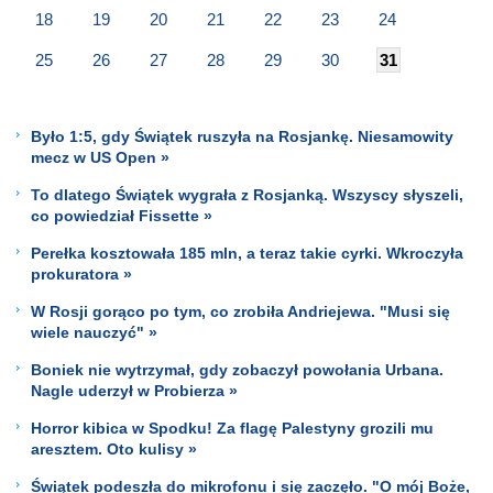
18
19
20
21
22
23
24
25
26
27
28
29
30
31
Było 1:5, gdy Świątek ruszyła na Rosjankę. Niesamowity
mecz w US Open »
To dlatego Świątek wygrała z Rosjanką. Wszyscy słyszeli,
co powiedział Fissette »
Perełka kosztowała 185 mln, a teraz takie cyrki. Wkroczyła
prokuratora »
W Rosji gorąco po tym, co zrobiła Andriejewa. "Musi się
wiele nauczyć" »
Boniek nie wytrzymał, gdy zobaczył powołania Urbana.
Nagle uderzył w Probierza »
Horror kibica w Spodku! Za flagę Palestyny grozili mu
aresztem. Oto kulisy »
Świątek podeszła do mikrofonu i się zaczęło. "O mój Boże,