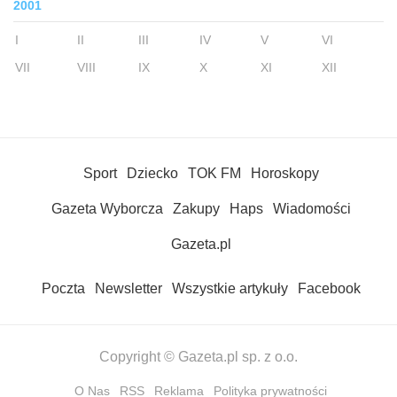
2001
I
II
III
IV
V
VI
VII
VIII
IX
X
XI
XII
Sport
Dziecko
TOK FM
Horoskopy
Gazeta Wyborcza
Zakupy
Haps
Wiadomości
Gazeta.pl
Poczta
Newsletter
Wszystkie artykuły
Facebook
Copyright © Gazeta.pl sp. z o.o.
O Nas
RSS
Reklama
Polityka prywatności