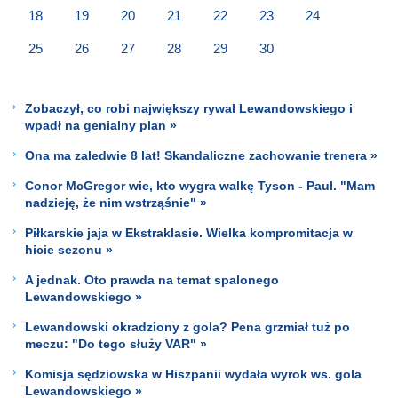
18
19
20
21
22
23
24
25
26
27
28
29
30
Zobaczył, co robi największy rywal Lewandowskiego i
wpadł na genialny plan »
Ona ma zaledwie 8 lat! Skandaliczne zachowanie trenera »
Conor McGregor wie, kto wygra walkę Tyson - Paul. "Mam
nadzieję, że nim wstrząśnie" »
Piłkarskie jaja w Ekstraklasie. Wielka kompromitacja w
hicie sezonu »
A jednak. Oto prawda na temat spalonego
Lewandowskiego »
Lewandowski okradziony z gola? Pena grzmiał tuż po
meczu: "Do tego służy VAR" »
Komisja sędziowska w Hiszpanii wydała wyrok ws. gola
Lewandowskiego »