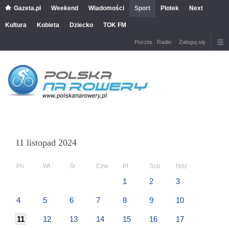
Gazeta.pl
Weekend
Wiadomości
Sport
Plotek
Next
Kultura
Kobieta
Dziecko
TOK FM
Poczta
Radio
Zaloguj się
11 listopad 2024
Pn
Wt
Śr
Czw
Pt
Sob
Ndz
1
2
3
4
5
6
7
8
9
10
11
12
13
14
15
16
17