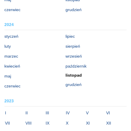
czerwiec
grudzień
2024
styczeń
lipiec
luty
sierpień
marzec
wrzesień
kwiecień
październik
listopad
maj
grudzień
czerwiec
2023
I
II
III
IV
V
VI
VII
VIII
IX
X
XI
XII