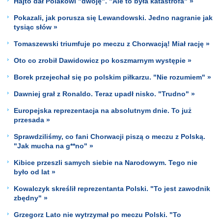
Hajto dał Polakowi "dwóję". "Ale to była katastrofa" »
Pokazali, jak porusza się Lewandowski. Jedno nagranie jak
tysiąc słów »
Tomaszewski triumfuje po meczu z Chorwacją! Miał rację »
Oto co zrobił Dawidowicz po koszmarnym występie »
Borek przejechał się po polskim piłkarzu. "Nie rozumiem" »
Dawniej grał z Ronaldo. Teraz upadł nisko. "Trudno" »
Europejska reprezentacja na absolutnym dnie. To już
przesada »
Sprawdziliśmy, co fani Chorwacji piszą o meczu z Polską.
"Jak mucha na g**no" »
Kibice przeszli samych siebie na Narodowym. Tego nie
było od lat »
Kowalczyk skreślił reprezentanta Polski. "To jest zawodnik
zbędny" »
Grzegorz Lato nie wytrzymał po meczu Polski. "To