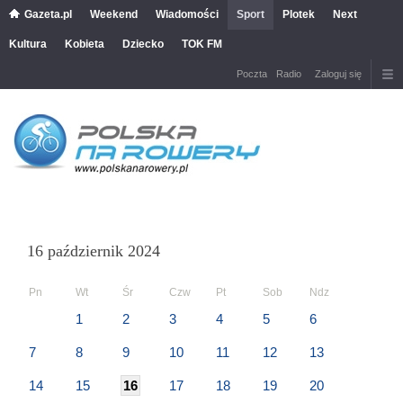
Gazeta.pl
Weekend
Wiadomości
Sport
Plotek
Next
Kultura
Kobieta
Dziecko
TOK FM
Poczta
Radio
Zaloguj się
16 październik 2024
Pn
Wt
Śr
Czw
Pt
Sob
Ndz
1
2
3
4
5
6
7
8
9
10
11
12
13
14
15
16
17
18
19
20