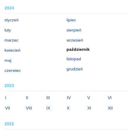
2024
styczeń
lipiec
luty
sierpień
marzec
wrzesień
październik
kwiecień
listopad
maj
grudzień
czerwiec
2023
I
II
III
IV
V
VI
VII
VIII
IX
X
XI
XII
2022