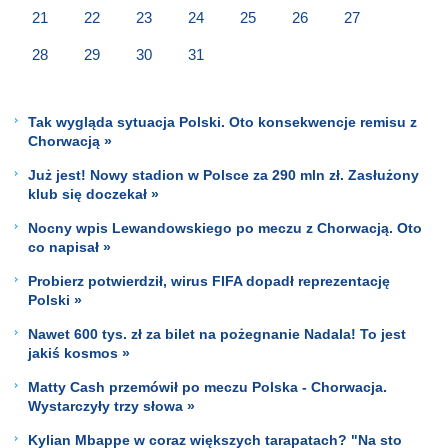
21
22
23
24
25
26
27
28
29
30
31
Tak wygląda sytuacja Polski. Oto konsekwencje remisu z
Chorwacją »
Już jest! Nowy stadion w Polsce za 290 mln zł. Zasłużony
klub się doczekał »
Nocny wpis Lewandowskiego po meczu z Chorwacją. Oto
co napisał »
Probierz potwierdził, wirus FIFA dopadł reprezentację
Polski »
Nawet 600 tys. zł za bilet na pożegnanie Nadala! To jest
jakiś kosmos »
Matty Cash przemówił po meczu Polska - Chorwacja.
Wystarczyły trzy słowa »
Kylian Mbappe w coraz większych tarapatach? "Na sto