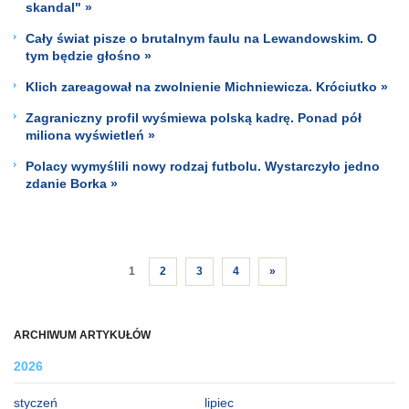
skandal" »
Cały świat pisze o brutalnym faulu na Lewandowskim. O
tym będzie głośno »
Klich zareagował na zwolnienie Michniewicza. Króciutko »
Zagraniczny profil wyśmiewa polską kadrę. Ponad pół
miliona wyświetleń »
Polacy wymyślili nowy rodzaj futbolu. Wystarczyło jedno
zdanie Borka »
1
2
3
4
»
ARCHIWUM ARTYKUŁÓW
2026
styczeń
lipiec