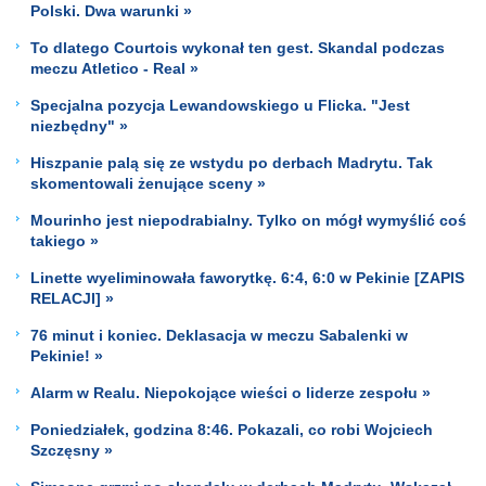
Polski. Dwa warunki »
To dlatego Courtois wykonał ten gest. Skandal podczas
meczu Atletico - Real »
Specjalna pozycja Lewandowskiego u Flicka. "Jest
niezbędny" »
Hiszpanie palą się ze wstydu po derbach Madrytu. Tak
skomentowali żenujące sceny »
Mourinho jest niepodrabialny. Tylko on mógł wymyślić coś
takiego »
Linette wyeliminowała faworytkę. 6:4, 6:0 w Pekinie [ZAPIS
RELACJI] »
76 minut i koniec. Deklasacja w meczu Sabalenki w
Pekinie! »
Alarm w Realu. Niepokojące wieści o liderze zespołu »
Poniedziałek, godzina 8:46. Pokazali, co robi Wojciech
Szczęsny »