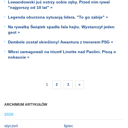
Lewandowski już ostrzy sobie zęby. Przed nim rywal
"najgorszy od 10 lat" »
Legenda oburzona sytuacją lidera. "To go zabije" »
Na rywalkę Świątek spadła fala hejtu. Wystarczył jeden
gest »
Dembele został skreślony! Awantura z trenerem PSG »
Włosi zareagowali na triumf Linette nad Paolini. Piszą o
nokaucie »
1
2
3
»
ARCHIWUM ARTYKUŁÓW
2026
styczeń
lipiec