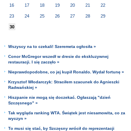
16
17
18
19
20
21
22
23
24
25
26
27
28
29
30
Wszyscy na to czekali! Szeremeta ogłosiła »
Conor McGregor wszedł w dresie do ekskluzywnej
restauracji. I się zaczęło »
Nieprawdopodobne, co jej kupił Ronaldo. Wydał fortunę »
Krzysztof Włodarczyk: Straciłem szacunek do Agnieszki
Radwańskiej »
Hiszpanie nie mogą się doczekać. Ogłaszają "dzień
Szczęsnego" »
Tak wygląda ranking WTA. Świątek jest niesamowita, co za
wyczyn »
To musi się stać, by Szczęsny wrócił do reprezentacji