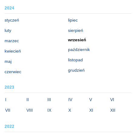
2024
styczeń
lipiec
luty
sierpień
wrzesień
marzec
październik
kwiecień
listopad
maj
grudzień
czerwiec
2023
I
II
III
IV
V
VI
VII
VIII
IX
X
XI
XII
2022