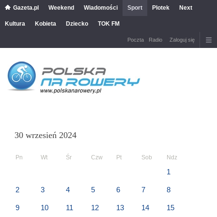
Gazeta.pl
Weekend
Wiadomości
Sport
Plotek
Next
Kultura
Kobieta
Dziecko
TOK FM
Poczta
Radio
Zaloguj się
30 wrzesień 2024
Pn
Wt
Śr
Czw
Pt
Sob
Ndz
1
2
3
4
5
6
7
8
9
10
11
12
13
14
15