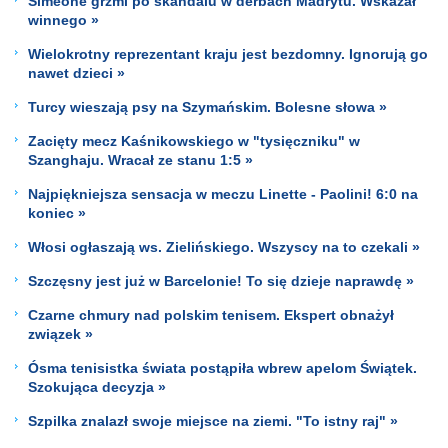
Simeone grzmi po skandalu w derbach Madrytu. Wskazał
winnego »
Wielokrotny reprezentant kraju jest bezdomny. Ignorują go
nawet dzieci »
Turcy wieszają psy na Szymańskim. Bolesne słowa »
Zacięty mecz Kaśnikowskiego w "tysięczniku" w
Szanghaju. Wracał ze stanu 1:5 »
Najpiękniejsza sensacja w meczu Linette - Paolini! 6:0 na
koniec »
Włosi ogłaszają ws. Zielińskiego. Wszyscy na to czekali »
Szczęsny jest już w Barcelonie! To się dzieje naprawdę »
Czarne chmury nad polskim tenisem. Ekspert obnażył
związek »
Ósma tenisistka świata postąpiła wbrew apelom Świątek.
Szokująca decyzja »
Szpilka znalazł swoje miejsce na ziemi. "To istny raj" »