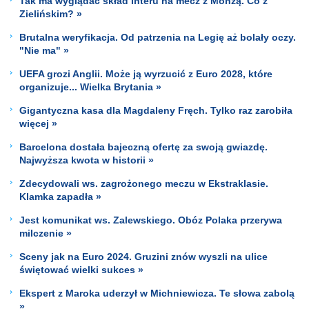
Tak ma wyglądać skład Interu na mecz z Monzą. Co z
Zielińskim? »
Brutalna weryfikacja. Od patrzenia na Legię aż bolały oczy.
"Nie ma" »
UEFA grozi Anglii. Może ją wyrzucić z Euro 2028, które
organizuje... Wielka Brytania »
Gigantyczna kasa dla Magdaleny Fręch. Tylko raz zarobiła
więcej »
Barcelona dostała bajeczną ofertę za swoją gwiazdę.
Najwyższa kwota w historii »
Zdecydowali ws. zagrożonego meczu w Ekstraklasie.
Klamka zapadła »
Jest komunikat ws. Zalewskiego. Obóz Polaka przerywa
milczenie »
Sceny jak na Euro 2024. Gruzini znów wyszli na ulice
świętować wielki sukces »
Ekspert z Maroka uderzył w Michniewicza. Te słowa zabolą
»