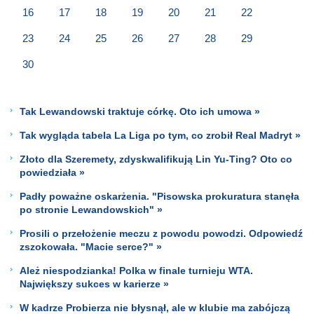
16
17
18
19
20
21
22
23
24
25
26
27
28
29
30
Tak Lewandowski traktuje córkę. Oto ich umowa »
Tak wygląda tabela La Liga po tym, co zrobił Real Madryt »
Złoto dla Szeremety, zdyskwalifikują Lin Yu-Ting? Oto co
powiedziała »
Padły poważne oskarżenia. "Pisowska prokuratura stanęła
po stronie Lewandowskich" »
Prosili o przełożenie meczu z powodu powodzi. Odpowiedź
zszokowała. "Macie serce?" »
Ależ niespodzianka! Polka w finale turnieju WTA.
Największy sukces w karierze »
W kadrze Probierza nie błysnął, ale w klubie ma zabójczą