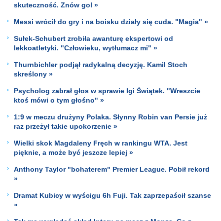
skuteczność. Znów gol »
Messi wrócił do gry i na boisku działy się cuda. "Magia" »
Sułek-Schubert zrobiła awanturę ekspertowi od
lekkoatletyki. "Człowieku, wytłumacz mi" »
Thurnbichler podjął radykalną decyzję. Kamil Stoch
skreślony »
Psycholog zabrał głos w sprawie Igi Świątek. "Wreszcie
ktoś mówi o tym głośno" »
1:9 w meczu drużyny Polaka. Słynny Robin van Persie już
raz przeżył takie upokorzenie »
Wielki skok Magdaleny Fręch w rankingu WTA. Jest
pięknie, a może być jeszcze lepiej »
Anthony Taylor "bohaterem" Premier League. Pobił rekord
»
Dramat Kubicy w wyścigu 6h Fuji. Tak zaprzepaścił szanse
»