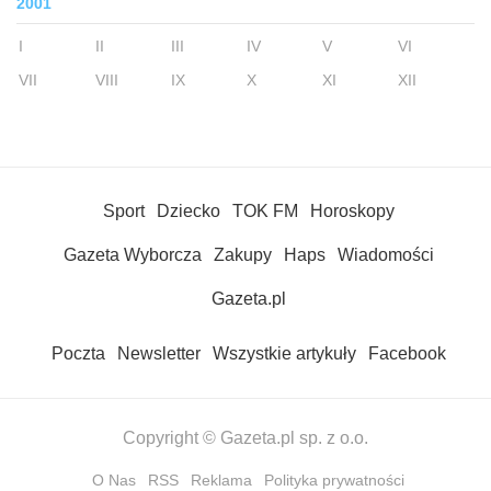
2001
I
II
III
IV
V
VI
VII
VIII
IX
X
XI
XII
Sport
Dziecko
TOK FM
Horoskopy
Gazeta Wyborcza
Zakupy
Haps
Wiadomości
Gazeta.pl
Poczta
Newsletter
Wszystkie artykuły
Facebook
Copyright © Gazeta.pl sp. z o.o.
O Nas
RSS
Reklama
Polityka prywatności