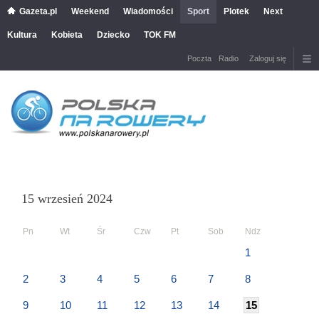
Gazeta.pl
Weekend
Wiadomości
Sport
Plotek
Next
Kultura
Kobieta
Dziecko
TOK FM
Poczta
Radio
Zaloguj się
15 wrzesień 2024
Pn
Wt
Śr
Czw
Pt
Sob
Ndz
1
2
3
4
5
6
7
8
9
10
11
12
13
14
15