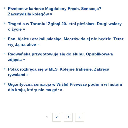
Przełom w karierze Magdaleny Fręch. Sensacja?
Zawstydziła kolegów »
Tragedia w Toruniu! Zginął 20-letni pięściarz. Drugi walczy
o życie »
Fani Ajaksu czekali miesiąc. Meczów dalej nie będzie. Teraz
wyjdą na ulice »
Radwańska przygotowuje się do ślubu. Opublikowała
zdjęcia »
Polak rozkręca się w MLS. Kolejne trafienie. Zakręcił
rywalami »
Gigantyczna sensacja w Wiśle! Pierwsze podium w historii
dla kraju, który nie ma gór »
1
2
3
»