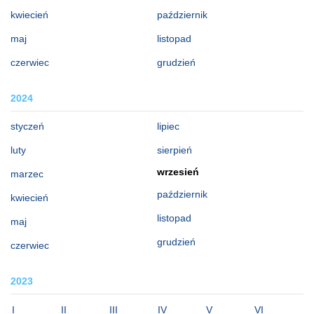
kwiecień
październik
maj
listopad
czerwiec
grudzień
2024
styczeń
lipiec
luty
sierpień
wrzesień
marzec
październik
kwiecień
listopad
maj
grudzień
czerwiec
2023
I
II
III
IV
V
VI