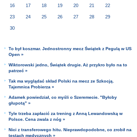
16
17
18
19
20
21
22
23
24
25
26
27
28
29
30
To był koszmar. Jednostronny mecz Świątek z Pegulą w US
Open »
Wiktorowski jedno, Świątek drugie. Aż przykro było na to
patrzeć »
Tak ma wyglądać skład Polski na mecz ze Szkocją.
Tajemnica Probierza »
Adamek powiedział, co myśli o Szeremecie. "Byłoby
głupotą" »
Tyle trzeba zapłacić za trening z Anną Lewandowską w
Polsce. Cena zwala z nóg »
Nici z transferowego hitu. Nieprawdopodobne, co zrobił na
testach medycznych »