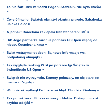
To nie żart. 19:0 w meczu Pogoni Szczecin. Nie było litości
»
Ćwierćfinał Igi Świątek obnażył okrutną prawdę. Sabalenka
ucieka Polce »
A jednak! Barcelona zaklepała transfer perełki MŚ »
Hit! Jego partnerka zarobiła podczas US Open więcej od
niego. Kosmiczna kasa »
Świat wstrzymał oddech. Są nowe informacje ws.
podpalonej olimpijki »
Tak wygląda ranking WTA po porażce Igi Świątek w
ćwierćfinale US Open »
Świątek nie wytrzymała. Kamery pokazały, co się stało po
meczu z Pegulą »
Wichniarek wytknął Probierzowi błąd. Chodzi o Grabarę »
Tak potraktowali Polaka w nowym klubie. Dlatego musiał
szybko odejść »