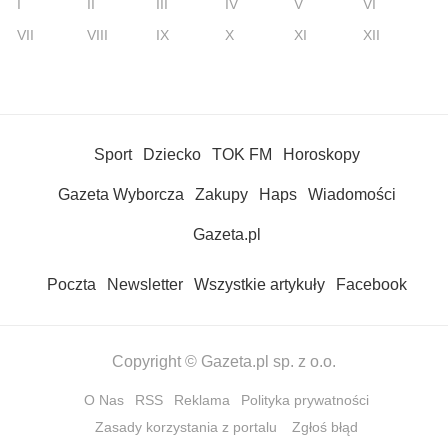
I
II
III
IV
V
VI
VII
VIII
IX
X
XI
XII
Sport
Dziecko
TOK FM
Horoskopy
Gazeta Wyborcza
Zakupy
Haps
Wiadomości
Gazeta.pl
Poczta
Newsletter
Wszystkie artykuły
Facebook
Copyright © Gazeta.pl sp. z o.o.
O Nas
RSS
Reklama
Polityka prywatności
Zasady korzystania z portalu
Zgłoś błąd