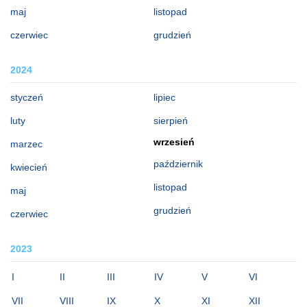
maj
listopad
czerwiec
grudzień
2024
styczeń
lipiec
luty
sierpień
wrzesień
marzec
październik
kwiecień
listopad
maj
grudzień
czerwiec
2023
I
II
III
IV
V
VI
VII
VIII
IX
X
XI
XII