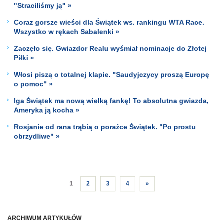
"Straciliśmy ją" »
Coraz gorsze wieści dla Świątek ws. rankingu WTA Race.
Wszystko w rękach Sabalenki »
Zaczęło się. Gwiazdor Realu wyśmiał nominacje do Złotej
Piłki »
Włosi piszą o totalnej klapie. "Saudyjczycy proszą Europę
o pomoc" »
Iga Świątek ma nową wielką fankę! To absolutna gwiazda,
Ameryka ją kocha »
Rosjanie od rana trąbią o porażce Świątek. "Po prostu
obrzydliwe" »
1
2
3
4
»
ARCHIWUM ARTYKUŁÓW