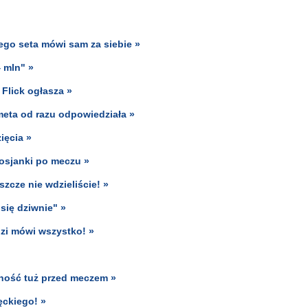
iego seta mówi sam za siebie »
 mln" »
 Flick ogłasza »
emeta od razu odpowiedziała »
ięcia »
osjanki po meczu »
szcze nie wdzieliście! »
się dziwnie" »
zi mówi wszystko! »
omność tuż przed meczem »
ęckiego! »