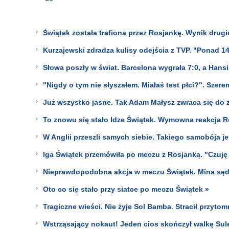
Świątek została trafiona przez Rosjankę. Wynik drug
Kurzajewski zdradza kulisy odejścia z TVP. "Ponad 14
Słowa poszły w świat. Barcelona wygrała 7:0, a Hansi
"Nigdy o tym nie słyszałem. Miałaś test płci?". Szer
Już wszystko jasne. Tak Adam Małysz zwraca się do z
To znowu się stało Idze Świątek. Wymowna reakcja R
W Anglii przeszli samych siebie. Takiego samobója je
Iga Świątek przemówiła po meczu z Rosjanką. "Czuję 
Nieprawdopodobna akcja w meczu Świątek. Mina sęd
Oto co się stało przy siatce po meczu Świątek »
Tragiczne wieści. Nie żyje Sol Bamba. Stracił przyt
Wstrząsający nokaut! Jeden cios skończył walkę Sul