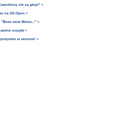
Zawodnicy nie są głupi" »
iu na US Open »
 "Beze mnie Motor..." »
Lawina ruszyła »
wycięstwo w sezonie! »