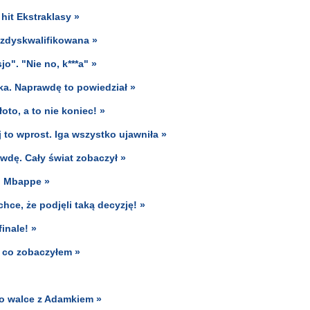
 hit Ekstraklasy »
 zdyskwalifikowana »
o". "Nie no, k***a" »
ka. Naprawdę to powiedział »
oto, a to nie koniec! »
j to wprost. Iga wszystko ujawniła »
awdę. Cały świat zobaczył »
i Mbappe »
hce, że podjęli taką decyzję! »
inale! »
 co zobaczyłem »
o walce z Adamkiem »