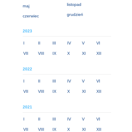
listopad
maj
grudzień
czerwiec
2023
I
II
III
IV
V
VI
VII
VIII
IX
X
XI
XII
2022
I
II
III
IV
V
VI
VII
VIII
IX
X
XI
XII
2021
I
II
III
IV
V
VI
VII
VIII
IX
X
XI
XII