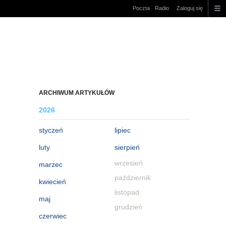
Poczta
Radio
Zaloguj się
ARCHIWUM ARTYKUŁÓW
2026
styczeń
lipiec
luty
sierpień
wrzesień
marzec
październik
kwiecień
listopad
maj
grudzień
czerwiec