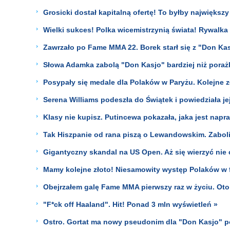
Grosicki dostał kapitalną ofertę! To byłby największy
Wielki sukces! Polka wicemistrzynią świata! Rywalka
Zawrzało po Fame MMA 22. Borek starł się z "Don Kasj
Słowa Adamka zabolą "Don Kasjo" bardziej niż poraż
Posypały się medale dla Polaków w Paryżu. Kolejne zł
Serena Williams podeszła do Świątek i powiedziała je
Klasy nie kupisz. Putincewa pokazała, jaka jest napr
Tak Hiszpanie od rana piszą o Lewandowskim. Zabol
Gigantyczny skandal na US Open. Aż się wierzyć nie c
Mamy kolejne złoto! Niesamowity występ Polaków w f
Obejrzałem galę Fame MMA pierwszy raz w życiu. Oto
"F*ck off Haaland". Hit! Ponad 3 mln wyświetleń »
Ostro. Gortat ma nowy pseudonim dla "Don Kasjo" p