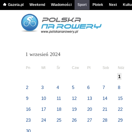
Gazeta.pl
Weekend
Wiadomości
Sport
Plotek
Next
Kultu
1 wrzesień 2024
Pn
Wt
Śr
Czw
Pt
Sob
Ndz
1
2
3
4
5
6
7
8
9
10
11
12
13
14
15
16
17
18
19
20
21
22
23
24
25
26
27
28
29
30