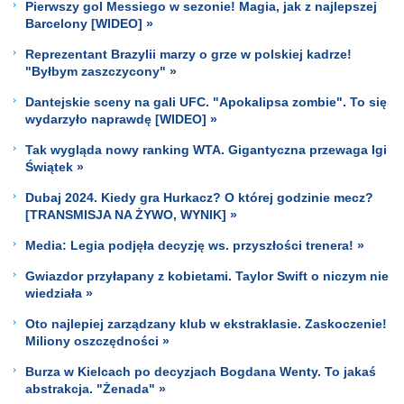
Pierwszy gol Messiego w sezonie! Magia, jak z najlepszej
Barcelony [WIDEO] »
Reprezentant Brazylii marzy o grze w polskiej kadrze!
"Byłbym zaszczycony" »
Dantejskie sceny na gali UFC. "Apokalipsa zombie". To się
wydarzyło naprawdę [WIDEO] »
Tak wygląda nowy ranking WTA. Gigantyczna przewaga Igi
Świątek »
Dubaj 2024. Kiedy gra Hurkacz? O której godzinie mecz?
[TRANSMISJA NA ŻYWO, WYNIK] »
Media: Legia podjęła decyzję ws. przyszłości trenera! »
Gwiazdor przyłapany z kobietami. Taylor Swift o niczym nie
wiedziała »
Oto najlepiej zarządzany klub w ekstraklasie. Zaskoczenie!
Miliony oszczędności »
Burza w Kielcach po decyzjach Bogdana Wenty. To jakaś
abstrakcja. "Żenada" »