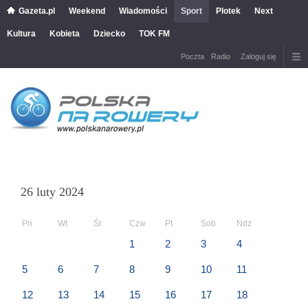
Gazeta.pl
Weekend
Wiadomości
Sport
Plotek
Next
Kultura
Kobieta
Dziecko
TOK FM
Poczta
Radio
Zaloguj się
26 luty 2024
Pn
Wt
Śr
Czw
Pt
Sob
Ndz
1
2
3
4
5
6
7
8
9
10
11
12
13
14
15
16
17
18