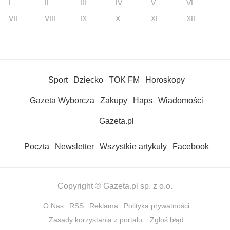
I
II
III
IV
V
VI
VII
VIII
IX
X
XI
XII
Sport
Dziecko
TOK FM
Horoskopy
Gazeta Wyborcza
Zakupy
Haps
Wiadomości
Gazeta.pl
Poczta
Newsletter
Wszystkie artykuły
Facebook
Copyright © Gazeta.pl sp. z o.o.
O Nas
RSS
Reklama
Polityka prywatności
Zasady korzystania z portalu
Zgłoś błąd