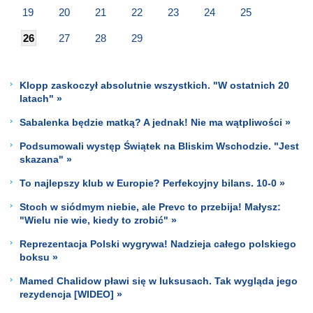
19
20
21
22
23
24
25
26
27
28
29
Klopp zaskoczył absolutnie wszystkich. "W ostatnich 20
latach" »
Sabalenka będzie matką? A jednak! Nie ma wątpliwości »
Podsumowali występ Świątek na Bliskim Wschodzie. "Jest
skazana" »
To najlepszy klub w Europie? Perfekcyjny bilans. 10-0 »
Stoch w siódmym niebie, ale Prevc to przebija! Małysz:
"Wielu nie wie, kiedy to zrobić" »
Reprezentacja Polski wygrywa! Nadzieja całego polskiego
boksu »
Mamed Chalidow pławi się w luksusach. Tak wygląda jego
rezydencja [WIDEO] »