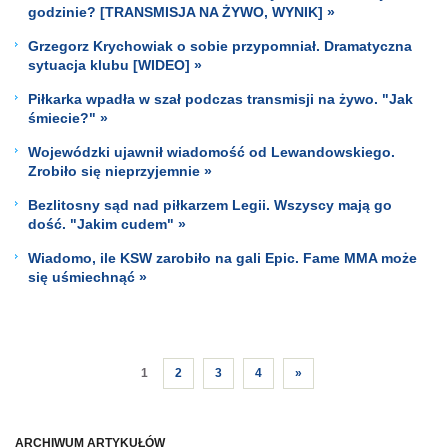
godzinie? [TRANSMISJA NA ŻYWO, WYNIK] »
Grzegorz Krychowiak o sobie przypomniał. Dramatyczna
sytuacja klubu [WIDEO] »
Piłkarka wpadła w szał podczas transmisji na żywo. "Jak
śmiecie?" »
Wojewódzki ujawnił wiadomość od Lewandowskiego.
Zrobiło się nieprzyjemnie »
Bezlitosny sąd nad piłkarzem Legii. Wszyscy mają go
dość. "Jakim cudem" »
Wiadomo, ile KSW zarobiło na gali Epic. Fame MMA może
się uśmiechnąć »
1
2
3
4
»
ARCHIWUM ARTYKUŁÓW