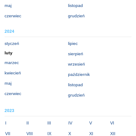
maj
listopad
czerwiec
grudzień
2024
styczeń
lipiec
luty
sierpień
marzec
wrzesień
kwiecień
październik
maj
listopad
czerwiec
grudzień
2023
I
II
III
IV
V
VI
VII
VIII
IX
X
XI
XII