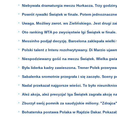
Niebywała dramaturgia meczu Hurkacza. Trzy godziny
Powrót rywalki Świątek w finale. Potem jednoznaczne
Uwaga. Możliwy zwrot. ws Zielińskiego. Jest drugi z
Oto ranking WTA po zwycięstwie Igi Świątek w finale.
Messinho podjął decyzję. Barcelona zaklepała wielki 
Polski talent z Interu rozchwytywany. Di Marzio ujaw
Niespodziewany gość na meczu Świątek. Wielka gwia
Była liderka kadry zawieszona. Trener Polek przerywa
Sabalenka sromotnie przegrała i się zaczęło. Sceny 
Nadal przekazał najgorsze wieści. To było nieuniknio
Ależ akcja, ależ precyzja! Iga Świątek zagrała akcję n
Zburzył swój pomnik za saudyjskie miliony. "Zdrajca
Bohaterska postawa Polaka w Rajdzie Dakar. Pokazał,