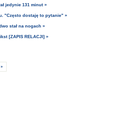
ał jedynie 131 minut »
. "Często dostaję to pytanie" »
edwo stał na nogach »
mikst [ZAPIS RELACJI] »
»