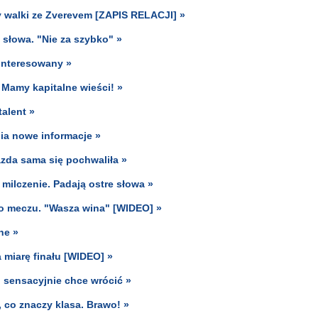
 walki ze Zverevem [ZAPIS RELACJI] »
 słowa. "Nie za szybko" »
ainteresowany »
 Mamy kapitalne wieści! »
talent »
nia nowe informacje »
zda sama się pochwaliła »
 milczenie. Padają ostre słowa »
po meczu. "Wasza wina" [WIDEO] »
ne »
a miarę finału [WIDEO] »
" sensacyjnie chce wrócić »
 co znaczy klasa. Brawo! »