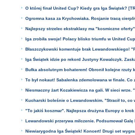
O której finał United Cup? Kiedy gra Iga Świątek?
Ogromna kasa za Krychowiaka. Rosjanie tracą cierpl
Najlepszy strzelec ekstraklasy ma "kosmiczne oferty
Iga zrobiła swoje! Polacy blisko triumfu w United Cu
Błaszczykowski komentuje brak Lewandowskiego! "Po
Iga Świątek idzie po rekord Justyny Kowalczyk. Zask
Bułka absolutnym bohaterem! Obronił kolejne rzuty 
To był nokaut! Sabalenka zdemolowana w finale. Co 
Niesmaczny żart Kozakiewicza na gali. W sieci wrze. 
Kucharski boleśnie o Lewandowskim. "Stracił to, co
"To jakiś koszmar". Najlepsza drużyna Europy o krok
Lewandowski przerywa milczenie. Podsumował Galę M
Niewiarygodna Iga Świątek! Koncert! Drugi set wygra