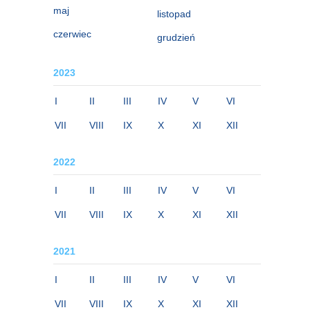
maj
listopad
czerwiec
grudzień
2023
I
II
III
IV
V
VI
VII
VIII
IX
X
XI
XII
2022
I
II
III
IV
V
VI
VII
VIII
IX
X
XI
XII
2021
I
II
III
IV
V
VI
VII
VIII
IX
X
XI
XII