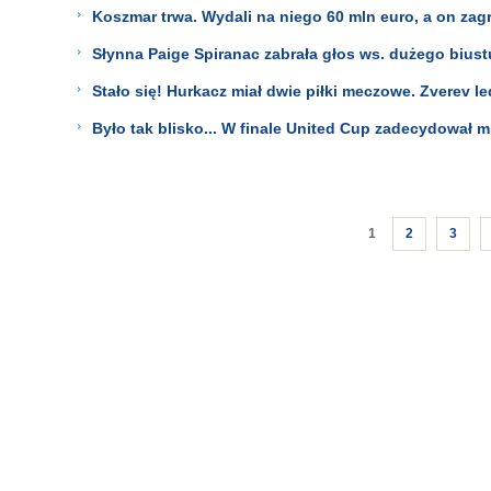
Koszmar trwa. Wydali na niego 60 mln euro, a on zagr
Słynna Paige Spiranac zabrała głos ws. dużego biustu
Stało się! Hurkacz miał dwie piłki meczowe. Zverev l
Było tak blisko... W finale United Cup zadecydował 
1
2
3