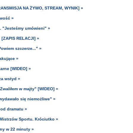
 [TRANSMISJA NA ŻYWO, STREAM, WYNIK] »
iwość »
". "Jesteśmy umówieni" »
p [ZAPIS RELACJI] »
wiem szczerze..." »
akujące »
karne [WIDEO] »
za wstyd »
"Zwaliłem w majty" [WIDEO] »
 wydawało się niemożliwe" »
 od dramatu »
istrzów Sportu. Króciutko »
ny w 22 minuty »