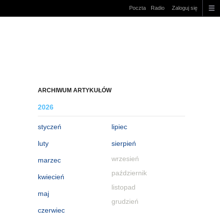
Poczta
Radio
Zaloguj się
ARCHIWUM ARTYKUŁÓW
2026
styczeń
lipiec
luty
sierpień
wrzesień
marzec
październik
kwiecień
listopad
maj
grudzień
czerwiec