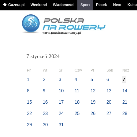
Gazeta.pl
Weekend
Wiadomości
Sport
Plotek
Next
Kultu
7 styczeń 2024
Pn
Wt
Śr
Czw
Pt
Sob
Ndz
1
2
3
4
5
6
7
8
9
10
11
12
13
14
15
16
17
18
19
20
21
22
23
24
25
26
27
28
29
30
31